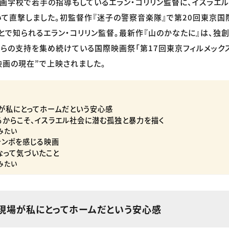
画学校で若手の指導もしているエラン・コリリン監督に、イスラエ
て直撃しました。初監督作『迷子の警察音楽隊』で第20回東京国
とで知られるエラン・コリリン監督。最新作『山のかなたに』は、独
らの支持を集め続けている国際映画祭「第17回東京フィルメック
映画の現在”で上映されました。
が私にとってホームだという安心感
るからこそ、イスラエル社会に潜む孤独と暴力を描く
みたい
テンポを感じる映画
なって気づいたこと
みたい
現場が私にとってホームだという安心感