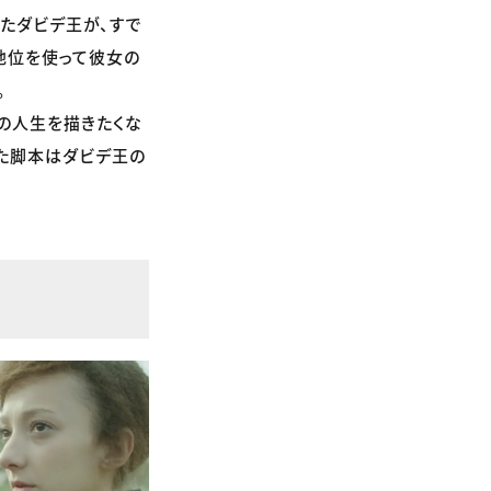
たダビデ王が、すで
地位を使って彼女の
。
の人生を描きたくな
た脚本はダビデ王の
く