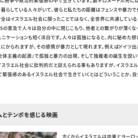
に紛争や政治的緊張感の中で生きています。数キロメートル先に
暮らしている人々がいて、彼らと私たちの距離はフェンスや暴力で
全はイスラエル社会に限ったことではなく、全世界に共通している
NSの普及で人々は自分の中に閉じこもり、他者との繋がりが薄くな
ュニケーションも短く淡白です。人々は孤独になると、内に秘めた想
にかられますが、その感情が暴力として現れます。例えばドイツ出
全体主義の起源』で孤独と暴力の出現、そして独裁者の誕生を説い
イスラエル社会に批判的だと捉えられる事もありますが、イスラエ
て緊張感のあるイスラエル社会で生きていくとはどういうことか、
ムとテンポを感じる映画
古くからイスラエルは中東とヨーロ