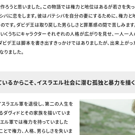
作ろうと思いました。この物語では権力と地位はあるが若さを失っ
シバに恋をします。彼はバテシバを自分の妻にするために、権力と
のです。ダビデ王は取り戻した男らしさと罪悪感の間で苦しみます
いくうちにキャラクターそれぞれの人格が広がりを見せ、一人一人
ダビデ王は脚本を書き出すきっかけではありましたが、出来上がっ
なりました。
ているからこそ、イスラエル社会に潜む孤独と暴力を描
イスラエル軍を退役し、第二の人生を
るダヴィドとその家族を描いていま
ラエル軍では権力を持っていました
ことで権力、人格、男らしさを失いま