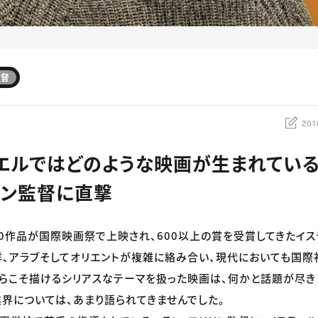
監督
201
エルではどのような映画が生まれている
リン監督に直撃
800作品が国際映画祭で上映され、600以上の賞を受賞してきたイ
、アラブそしてオリエントが複雑に絡み合い、現代においても国
らこそ描けるシリアスなテーマを扱った映画は、何かと話題が尽き
界については、あまり語られてきませんでした。