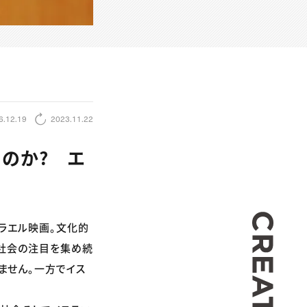
6.12.19
2023.11.22
のか? エ
CREA
スラエル映画。文化的
際社会の注目を集め続
ません。一方でイス