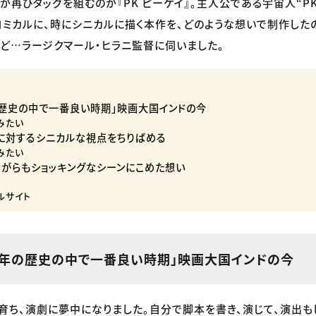
が再びタッグを組むのが『PK ピーケイ』。主人公である宇宙人“P
ミカルに、時にシニカルに描く本作を、どのような想いで制作したの
ど…ラージクマール・ヒラニ監督に伺いました。
年の歴史の中で一番良い時期」映画大国インドの今
みたい
教に対するシニカルな視点をちりばめる
みたい
ながらもショッキングなシーンにこめた想い
ルサイト
00年の歴史の中で一番良い時期」映画大国インドの今
育ち、演劇に夢中になりました。自分で脚本を書き、演じて、演出も