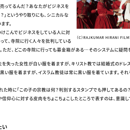
で売ってるんだ？あなたがビジネスを
？」というやり取りにも、シニカルな
ます。
つけこんでビジネスをしている人に対
（C）RAJKUMAR HIRANI FILMS
って、寺院に行く人々を批判している
。ただ、どこの寺院に行っても募金箱がある…そのシステムに疑問
夫を失った女性が白い服を着ますが、キリスト教では結婚式のドレス
黒い服を着ますが、イスラム教徒は常に黒い服を着ています。それ
。
れた時に「この子の宗教は何？判別するスタンプでも押してあるの？
や信仰心に対する皮肉をちょこちょこしたところで表すのは、意識し
たい