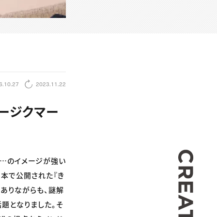
6.10.27
2023.11.22
ージクマー
CREA
て…のイメージが強い
日本で公開された『き
でありながらも、謎解
題となりました。そ