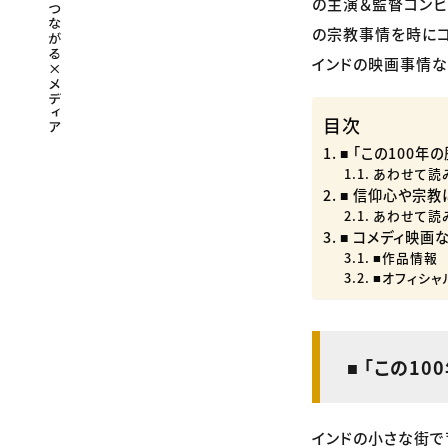
の主演＆監督コンビ
の宗教事情を時にコ
インドの映画事情な
目次
■ 「この100
あわせて読
■ 信仰心や宗
あわせて読
■ コメディ映画
■作品情報
■オフィシャ
■ 「この1
インドの小さな街で