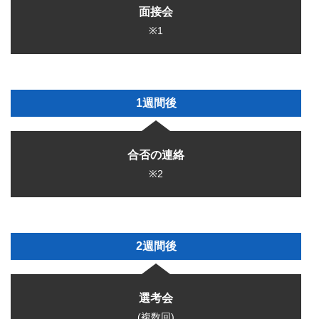
面接会
※1
1週間後
合否の連絡
※2
2週間後
選考会
(複数回)