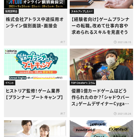
採用説明会
スキルアップしたい！
株式会社アトラス中途採用オ
【経験者向け】ゲームプランナ
ンライン個別面談・面接会
ーの転職。改めて仕事内容や
求められるスキルを見直そう
終了
2021.06.15
イベント
TOP Creator's コラム
ヒストリア監修！ゲーム業界
優勝1億カードゲームはどう
【プランナー ブートキャンプ】
作られたのか？「シャドウバー
ス」ゲームデザイナーCygam
es宮下尚之氏インタビュー
終了
2021.05.24