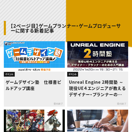
動画配信・映像制作
TOP Creator’s コラム トップ
編集・ライティング
Webクリエイター
セミナー
マーケティング
アプリクリエイター
ディレクション
ゲームクリエイター
業界解説・キャリア事情
映像クリエイター
ニュース・トレンド
お役立ち基礎知識
マーケッター
【2ページ目】ゲームプランナー・ゲームプロデューサ
クリエイターインタビュー
ーに関する新着記事
ニュース・トレンド トップ
C＆R Magazine
Web
映像
ゲーム・エンタメ
広告
出版
CREATIVE VILLAGEからのお知らせ
イベント
イベント
プロフェッショナル×つながる×メディア
ゲームデザイン塾 仕様書ビ
Unreal Engine 2時間塾 ～
ルドアップ講座
現役UE４エンジニアが教える
デザイナー・プランナーのた
めの入門講座～
受付終了
受付終了