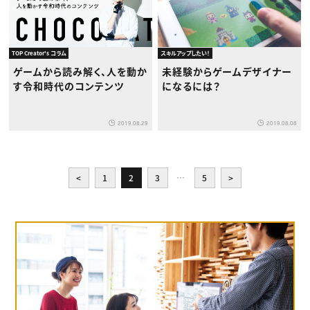
TOP Creator's コラム
スキルアップしたい！
ゲームから読み解く、人を動か
未経験からゲームデザイナー
す令和時代のコンテンツ
になるには？
2019.08.29
2019.08.08
<
1
2
3
…
5
>