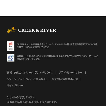
CREEK & RIVER Co., Ltd.
CREATIVE VILLAGEは株式会社クリーク･アンド･リバー社（東京証券
取引所プライム市場、
証券コード4763）が運営しています。
当社は、一般財団法人日本情報経済社会推進協会（JIPDEC）より
「プライバシーマーク」の
付与認定を受けています。
運営：株式会社クリーク･アンド･リバー社
プライバシーポリシー
クリーク･アンド･リバー社会員規約
特定個人情報基本方針
サイトポリシー
当サイトの内容、テキスト、
画像等の無断転載・無断使用を固く禁じます。