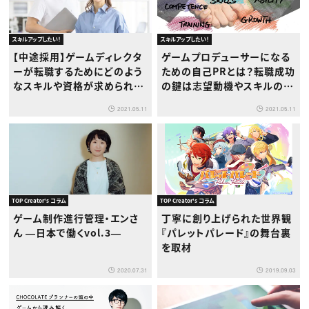
スキルアップしたい！
スキルアップしたい！
【中途採用】ゲームディレクタ
ゲームプロデューサーになる
ーが転職するためにどのよう
ための自己PRとは？転職成功
なスキルや資格が求められ
の鍵は志望動機やスキルのア
る？
ピール
2021.05.11
2021.05.11
TOP Creator's コラム
TOP Creator's コラム
ゲーム制作進行管理・エンさ
丁寧に創り上げられた世界観
ん ―日本で働くvol.3―
『パレットパレード』の舞台裏
を取材
2020.07.31
2019.09.03