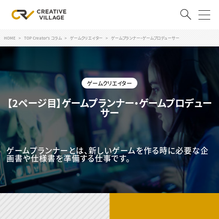
HOME
TOP Creator's コラム
ゲームクリエイター
ゲームプランナー・ゲームプロデューサー
ACCOUNT
ログイン
会員登録
ゲームクリエイター
RECRUIT
【2ページ目】ゲームプランナー・ゲームプロデュー
サー
クリエイター求人を探す
CREATIVE JOB求人検索
特集求人
ゲームプランナーとは、新しいゲームを作る時に必要な企
採用説明会
画書や仕様書を準備する仕事です。
転職支援サービス
CONTENTS
スキルアップしたい！
スキルアップしたい！ トップ
デザイン
TOP Creator’s コラム
プログラミング