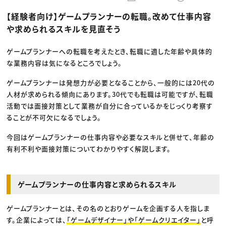
動画配信・映像制作
TOP Creator’s コラム トップ
編集・ライティング
Webクリエイター
セミナー
【経験者向け】ゲームプランナーの転職。改めて仕事内容
マーケティング
アプリクリエイター
ディレクション
ゲームクリエイター
や求められるスキルを見直そう
業界解説・キャリア事情
映像クリエイター
ニュース・トレンド
お役立ち基礎知識
マーケッター
クリエイターインタビュー
ゲームプランナーへの転職を考えたとき、転職に適した年齢や具体的
ニュース・トレンド トップ
C＆R Magazine
Web
な業務内容は気になるところでしょう。
映像
ゲーム・エンタメ
ゲームプランナーは発想力が必要となることから、一般的には20代の
広告
人材が求められる傾向にあります。30代でも転職は可能ですが、転職
出版
CREATIVE VILLAGEからのお知らせ
活動では面接対策として業務が自分に合っているかをじっくり考察す
ることが不可欠になるでしょう。
プロフェッショナル×つながる×メディア
今回はゲームプランナーの仕事内容や必要なスキルと併せて、年齢の
有利不利や面接対策についてわかりやすく解説します。
ゲームプランナーの仕事内容と求められるスキル
ゲームプランナーとは、その名のとおりゲームを企画する人を指しま
す。企業によっては、
「ゲームデザイナー」や「ゲームクリエイター」
と呼