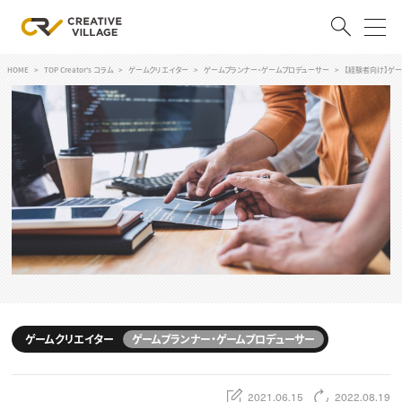
HOME
TOP Creator's コラム
ゲームクリエイター
ゲームプランナー・ゲームプロデューサー
【経験者向け】ゲ
ACCOUNT
ログイン
会員登録
RECRUIT
クリエイター求人を探す
CREATIVE JOB求人検索
特集求人
採用説明会
転職支援サービス
CONTENTS
スキルアップしたい！
ゲームクリエイター
ゲームプランナー・ゲームプロデューサー
スキルアップしたい！ トップ
デザイン
TOP Creator’s コラム
プログラミング
2021.06.15
2022.08.19