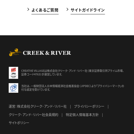
よくあるご質問
サイトガイドライン
CREEK & RIVER Co., Ltd.
CREATIVE VILLAGEは株式会社クリーク･アンド･リバー社（東京証券
取引所プライム市場、
証券コード4763）が運営しています。
当社は、一般財団法人日本情報経済社会推進協会（JIPDEC）より
「プライバシーマーク」の
付与認定を受けています。
運営：株式会社クリーク･アンド･リバー社
プライバシーポリシー
クリーク･アンド･リバー社会員規約
特定個人情報基本方針
サイトポリシー