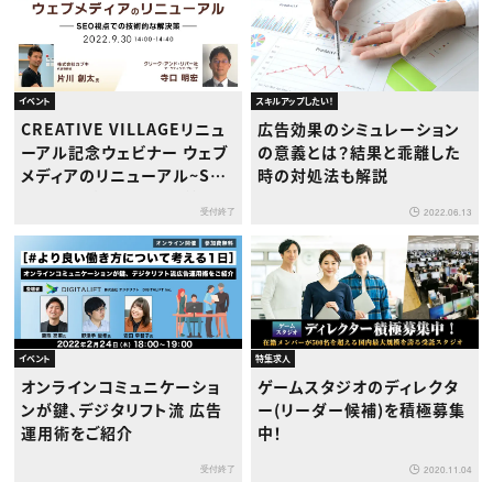
イベント
スキルアップしたい！
CREATIVE VILLAGEリニュ
広告効果のシミュレーション
ーアル記念ウェビナー ウェブ
の意義とは？結果と乖離した
メディアのリニューアル~SEO
時の対処法も解説
視点での技術的な解決策~
受付終了
2022.06.13
イベント
特集求人
オンラインコミュニケーショ
ゲームスタジオのディレクタ
ンが鍵、デジタリフト流 広告
ー(リーダー候補)を積極募集
運用術をご紹介
中！
受付終了
2020.11.04