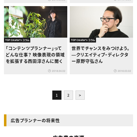
これからの社会
TOP Creator's コラム
TOP Creator's コラム
「コンテンツプランナー」って
世界でチャンスをみつけよう。
どんな仕事？ 映像表現の領域
―クリエイティブ・ディレクタ
を拡張する西田淳さんに聞く
ー原野守弘さん
2018.04.02
2018.03.02
1
2
>
広告プランナーの将来性