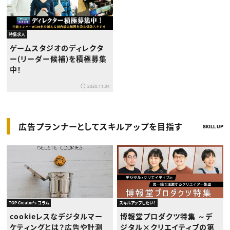
特集求人
ゲームスタジオのディレクタ
ー(リーダー候補)を積極募集
中！
2020.11.04
広告プランナーとしてスキルアップを目指す
SKILL UP
TOP Creator's コラム
スキルアップしたい！
cookieレスなデジタルマー
博報堂プロダクツ特集 ～デ
ケティングとは？広告や計測
ジタル×クリエイティブの第