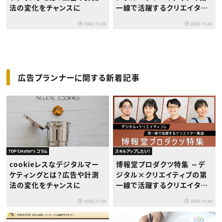
法の変化をチャンスに
一線で活躍するクリエイター
を徹底取材！～
2022.11.03
2022.10.24
広告プランナーに関する新着記事
TOP Creator's コラム
スキルアップしたい！
cookieレスなデジタルマー
博報堂プロダクツ特集 ～デ
ケティングとは？広告や計測
ジタル×クリエイティブの第
法の変化をチャンスに
一線で活躍するクリエイター
を徹底取材！～
2022.11.03
2022.10.24