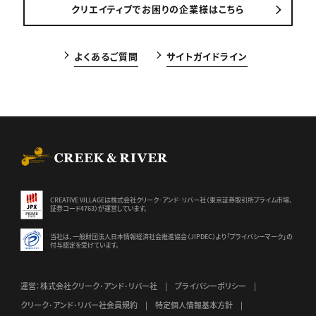
クリエイティブでお困りの企業様はこちら
よくあるご質問
サイトガイドライン
CREEK & RIVER Co., Ltd.
CREATIVE VILLAGEは株式会社クリーク･アンド･リバー社（東京証券
取引所プライム市場、
証券コード4763）が運営しています。
当社は、一般財団法人日本情報経済社会推進協会（JIPDEC）より
「プライバシーマーク」の
付与認定を受けています。
運営：株式会社クリーク･アンド･リバー社
プライバシーポリシー
クリーク･アンド･リバー社会員規約
特定個人情報基本方針