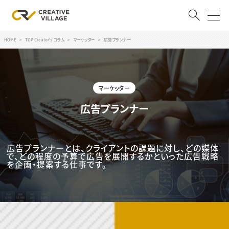
HOME
TOP Creator's コラム
マーケッター
広告プランナー
ACCOUNT
ログイン
会員登録
マーケッター
RECRUIT
広告プランナー
クリエイター求人を探す
CREATIVE JOB求人検索
広告プランナーとは、クライアントの課題に対し、どの媒体
特集求人
で、どの程度の予算で広告を展開するかといった広告戦略
採用説明会
を企画・提案する仕事です。
転職支援サービス
CONTENTS
スキルアップしたい！
スキルアップしたい！ トップ
デザイン
TOP Creator’s コラム
プログラミング