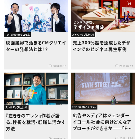
TOP Creator's コラム
スキルアップしたい！
映画業界で活きるCMクリエイ
売上300％超を達成したデザ
ターの発想法とは！？
インでのビジネス再生事例
2020.03.19
2019.07.17
TOP Creator's コラム
スキルアップしたい！
広告やメディアはジェンダー
『左ききのエレン』作者が語
イコール社会に向けどんなア
る、挫折を就活・転職に活かす
プローチができるか――「Fea
方法
rlessGirl」反響から考察する
2018.12.26
2019.05.22