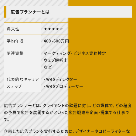
動画配信・映像制作
TOP Creator’s コラム トップ
編集・ライティング
Webクリエイター
セミナー
マーケティング
アプリクリエイター
広告プランナーとは
ディレクション
ゲームクリエイター
業界解説・キャリア事情
映像クリエイター
ニュース・トレンド
お役立ち基礎知識
マーケッター
将来性
★★★★☆
クリエイターインタビュー
ニュース・トレンド トップ
C＆R Magazine
Web
平均年収
400~600万円
映像
ゲーム・エンタメ
広告
関連資格
マーケティング・ビジネス実務検定
出版
ウェブ解析士
CREATIVE VILLAGEからのお知らせ
など
プロフェッショナル×つながる×メディア
代表的なキャリア
・Webディレクター
ステップ
・Webプロデューサー
広告プランナーとは、クライアントの課題に対し、どの媒体で、どの程度
の予算で広告を展開するかといった広告戦略を企画・提案する仕事で
す。
企画した広告プランを実行するために、デザイナーやコピーライターな