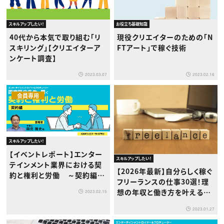
スキルアップしたい！
お役立ち基礎知識
40代から本気で取り組む「リ
現役クリエイターのための「N
スキリング」【クリエイターア
FTアート」で稼ぐ技術
ンケート調査】
2023.03.07
2023.02.16
会員専用
スキルアップしたい！
【イベントレポート】エンター
スキルアップしたい！
テインメント業界における契
【2026年最新】自分らしく稼ぐ
約と権利と労働 ～契約編
フリーランスの仕事30選！理
～
想の年収と働き方を叶える職
2023.02.15
種ガイド
2023.01.27