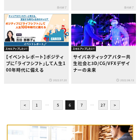
働 契約編～
受付終了
受付終了
スキルアップしたい！
スキルアップしたい！
【イベントレポート】ポジティ
サイバネティックアバター共
ブに「ライフシフト」して人生1
生社会と3D/CG/VFXデザイ
00年時代に備える
ナーの未来
2022.07.20
2022.06.13
<
1
…
5
6
7
…
27
>