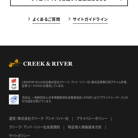
よくあるご質問
サイトガイドライン
CREEK & RIVER Co., Ltd.
CREATIVE VILLAGEは株式会社クリーク･アンド･リバー社（東京証券
取引所プライム市場、
証券コード4763）が運営しています。
当社は、一般財団法人日本情報経済社会推進協会（JIPDEC）より
「プライバシーマーク」の
付与認定を受けています。
運営：株式会社クリーク･アンド･リバー社
プライバシーポリシー
クリーク･アンド･リバー社会員規約
特定個人情報基本方針
サイトポリシー