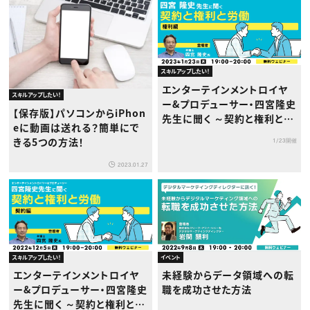
スキルアップしたい！
エンターテインメントロイヤ
スキルアップしたい！
ー&プロデューサー・四宮隆史
【保存版】パソコンからiPhon
先生に聞く ～契約と権利と労
eに動画は送れる？簡単にで
働 権利編～
きる5つの方法！
1/23開催
2023.01.27
スキルアップしたい！
イベント
エンターテインメントロイヤ
未経験からデータ領域への転
ー&プロデューサー・四宮隆史
職を成功させた方法
先生に聞く ～契約と権利と労