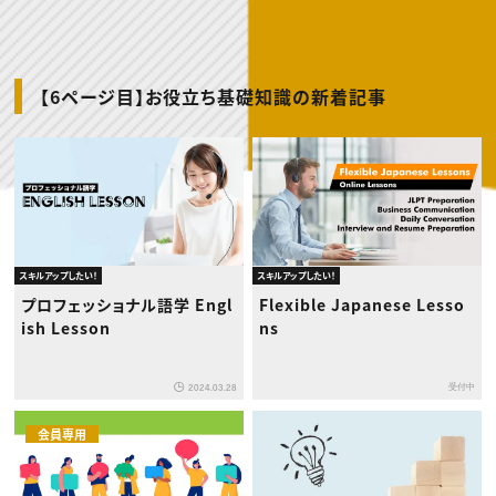
動画配信・映像制作
TOP Creator’s コラム トップ
編集・ライティング
Webクリエイター
セミナー
マーケティング
アプリクリエイター
ディレクション
ゲームクリエイター
業界解説・キャリア事情
映像クリエイター
ニュース・トレンド
お役立ち基礎知識
マーケッター
【6ページ目】お役立ち基礎知識の新着記事
クリエイターインタビュー
ニュース・トレンド トップ
C＆R Magazine
Web
映像
ゲーム・エンタメ
広告
出版
CREATIVE VILLAGEからのお知らせ
スキルアップしたい！
スキルアップしたい！
プロフェッショナル×つながる×メディア
プロフェッショナル語学 Engl
Flexible Japanese Lesso
ish Lesson
ns
受付中
2024.03.28
会員専用