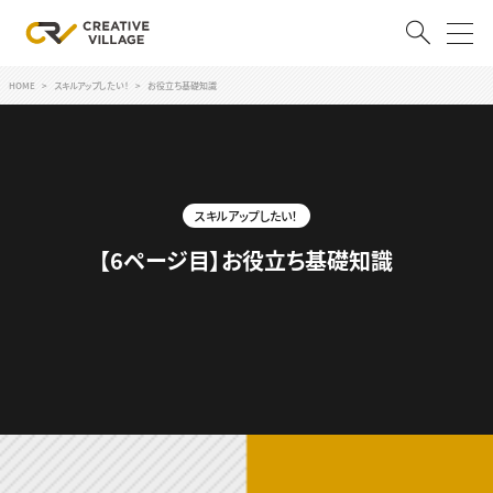
HOME
スキルアップしたい！
お役立ち基礎知識
ACCOUNT
ログイン
会員登録
スキルアップしたい！
RECRUIT
【6ページ目】お役立ち基礎知識
クリエイター求人を探す
CREATIVE JOB求人検索
特集求人
採用説明会
転職支援サービス
CONTENTS
スキルアップしたい！
スキルアップしたい！ トップ
デザイン
TOP Creator’s コラム
プログラミング