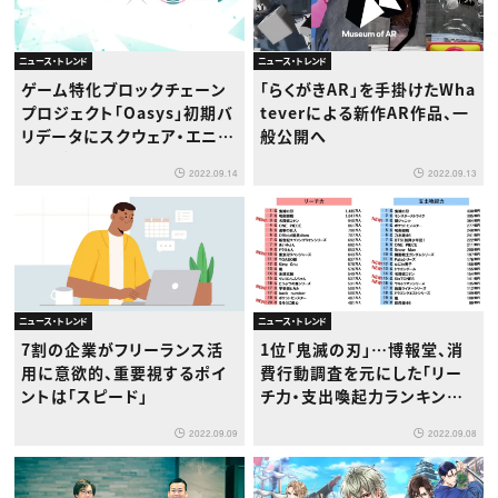
ニュース・トレンド
ニュース・トレンド
ゲーム特化ブロックチェーン
「らくがきAR」を手掛けたWha
プロジェクト「Oasys」初期バ
teverによる新作AR作品、一
リデータにスクウェア・エニッ
般公開へ
クスが参加
2022.09.14
2022.09.13
ニュース・トレンド
ニュース・トレンド
7割の企業がフリーランス活
1位「鬼滅の刃」…博報堂、消
用に意欲的、重要視するポイ
費行動調査を元にした「リー
ントは「スピード」
チ力・支出喚起力ランキング」
発表
2022.09.09
2022.09.08