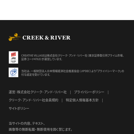
CREEK & RIVER Co., Ltd.
CREATIVE VILLAGEは株式会社クリーク･アンド･リバー社（東京証券
取引所プライム市場、
証券コード4763）が運営しています。
当社は、一般財団法人日本情報経済社会推進協会（JIPDEC）より
「プライバシーマーク」の
付与認定を受けています。
運営：株式会社クリーク･アンド･リバー社
プライバシーポリシー
クリーク･アンド･リバー社会員規約
特定個人情報基本方針
サイトポリシー
当サイトの内容、テキスト、
画像等の無断転載・無断使用を固く禁じます。