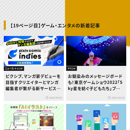
動画配信・映像制作
TOP Creator’s コラム トップ
編集・ライティング
Webクリエイター
セミナー
マーケティング
アプリクリエイター
ディレクション
ゲームクリエイター
業界解説・キャリア事情
映像クリエイター
ニュース・トレンド
お役立ち基礎知識
マーケッター
【19ページ目】ゲーム・エンタメの新着記事
クリエイターインタビュー
ニュース・トレンド トップ
C＆R Magazine
Web
映像
ゲーム・エンタメ
広告
出版
CREATIVE VILLAGEからのお知らせ
ニュース・トレンド
イベント
プロフェッショナル×つながる×メディア
ピクシブ、マンガ家デビューを
お馴染みのメッセージボード
目指すクリエイターとマンガ
も！東京ゲームショウ2022「S
編集者が繋がる新サービスβ
ky星を紡ぐ子どもたち」ブー
版の提供開始
ス訪問レポート
2022.09.30
2022.09.29