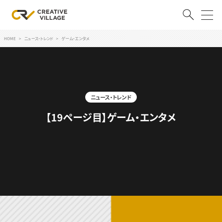
HOME
ニュース・トレンド
ゲーム・エンタメ
ACCOUNT
ログイン
会員登録
ニュース・トレンド
RECRUIT
【19ページ目】ゲーム・エンタメ
クリエイター求人を探す
CREATIVE JOB求人検索
特集求人
採用説明会
転職支援サービス
CONTENTS
スキルアップしたい！
スキルアップしたい！ トップ
デザイン
TOP Creator’s コラム
プログラミング