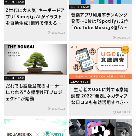
ニュース・トレンド
ニュース・トレンド
Z世代に大人気！キーボードア
音楽アプリ利用率ランキング
プリ「Simeji」、AIがイラスト
発表…1位は「Spotify」、2位
を自動生成！無料で使える新
「YouTube Music」3位「Am
機能「AIイラスト」をリリース
azon Music」
2022.09.28
2022.09.27
ニュース・トレンド
ニュース・トレンド
だれでも高級盆栽のオーナー
”生活者のUGCに対する意識
になれる”支援型NFTプロジ
調査 2022”発表。ネガティブ
ェクト”が始動
な口コミも有効活用すべき理
由とは？
2022.09.22
2022.09.21