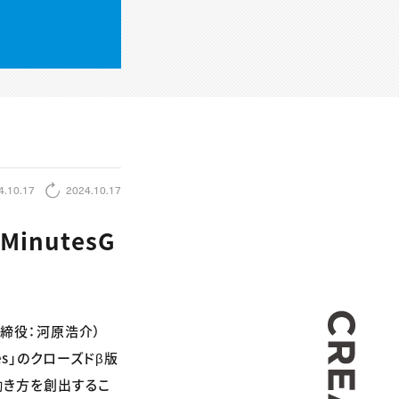
4.10.17
2024.10.17
inutesG
CREA
取締役：河原浩介）
mes」のクローズドβ版
働き方を創出するこ