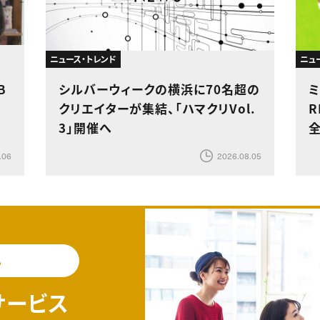
ニュース・トレンド
ニュ
B
シルバーウィークの横浜に70名超の
ミ
クリエイターが集結、「ハマクリVol.
R
3」開催へ
.06
2026.08.05
料
サービス