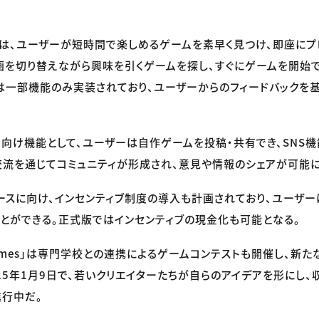
mes」は、ユーザーが短時間で楽しめるゲームを素早く見つけ、即座に
画を切り替えながら興味を引くゲームを探し、すぐにゲームを開始
は一部機能のみ実装されており、ユーザーからのフィードバックを
ー向け機能として、ユーザーは自作ゲームを投稿・共有でき、SNS機
流を通じてコミュニティが形成され、意見や情報のシェアが可能
リースに向け、インセンティブ制度の導入も計画されており、ユーザ
とができる。正式版ではインセンティブの現金化も可能となる。
sGames」は専門学校との連携によるゲームコンテストも開催し、新
25年1月9日で、若いクリエイターたちが自らのアイデアを形にし
行中だ。