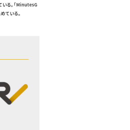
。「MinutesG
集めている。