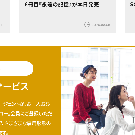
現
6冊目『永遠の記憶』が本日発売
S
.31
2026.08.05
料
サービス
ージェントが、お一人おひ
ロー。会員にご登録いただ
で、さまざまな雇用形態の
す。