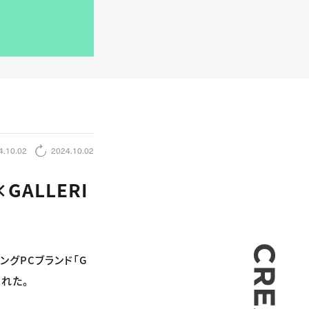
4.10.02
2024.10.02
ALLERI
CREA
ングPCブランド「G
された。