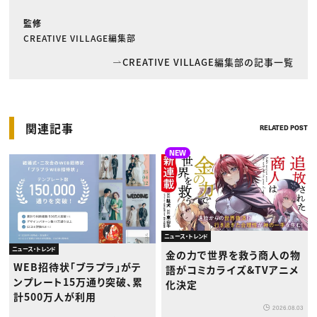
監修
CREATIVE VILLAGE編集部
CREATIVE VILLAGE編集部の記事一覧
関連記事
RELATED POST
NEW
ニュース・トレンド
ニュース・トレンド
金の力で世界を救う商人の物
WEB招待状「ブラプラ」がテ
語がコミカライズ&TVアニメ
ンプレート15万通り突破、累
化決定
計500万人が利用
2026.08.03