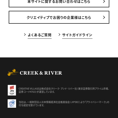
本サイトに関するお問い合わせはこちら
クリエイティブでお困りの企業様はこちら
よくあるご質問
サイトガイドライン
CREEK & RIVER Co., Ltd.
CREATIVE VILLAGEは株式会社クリーク･アンド･リバー社（東京証券
取引所プライム市場、
証券コード4763）が運営しています。
当社は、一般財団法人日本情報経済社会推進協会（JIPDEC）より
「プライバシーマーク」の
付与認定を受けています。