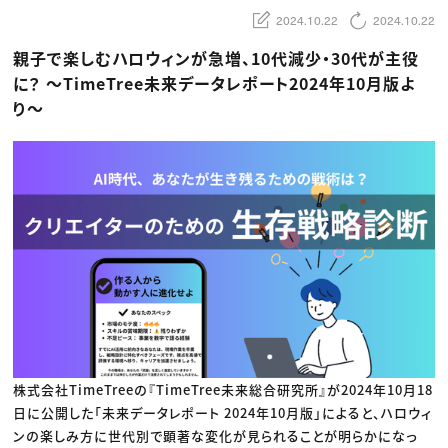
動画配信・映像制作
TOP Creator’s コラム トップ
編集・ライティング
Webクリエイター
2024.10.22
2024.10.22
セミナー
マーケティング
アプリクリエイター
ディレクション
ゲームクリエイター
親子で楽しむハロウィンが急増、10代減少・30代が主役
業界解説・キャリア事情
映像クリエイター
ニュース・トレンド
に？ 〜TimeTree未来データレポート2024年10月版よ
お役立ち基礎知識
マーケッター
クリエイターインタビュー
り〜
ニュース・トレンド トップ
C＆R Magazine
Web
映像
ゲーム・エンタメ
広告
出版
CREATIVE VILLAGEからのお知らせ
プロフェッショナル×つながる×メディア
株式会社TimeTreeの『TimeTree未来総合研究所』が2024年10月18
日に公開した「未来データレポート 2024年10月版」によると、ハロウィ
ンの楽しみ方に世代別で顕著な変化が見られることが明らかになっ