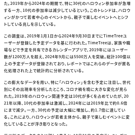
た。2019年から2024年の期間で、特に30代のハロウィン参加率が急増
する一方、10代の参加率は減少しているという。このトレンドは、ハロウ
ィンがかつて若者中心のイベントから、親子で楽しむイベントへとシフ
トしている兆しを示している。
この調査は、2019年1月1日から2024年9月30日までにTimeTreeユ
ーザーが登録した予定データを基に行われた。TimeTreeは、家族や職
場などで予定を共有できるカレンダーアプリで、2019年にはユーザー
数が1200万人を超え、2024年9月には5500万人を突破。総計100億以
上の予定データが登録されており、レポートではこれらのデータが匿名
化処理された上で統計的に分析されている。
この膨大なデータを用い、特に「ハロウィン」を含む予定に注目し、世代
別にその出現率を分析したところ、コロナ禍を境に大きな変化が見ら
れた。2019年のハロウィン関連予定は10代が多くを占めていたが、20
21年以降、10代の参加率は激減し、2024年には2019年比で約0.6倍
にまで減少。一方、30代の予定は大幅に増加し、約1.7倍に達してい
る。これにより、ハロウィンが若者主体から、親子で楽しむイベントに変
化していることが浮き彫りとなった。