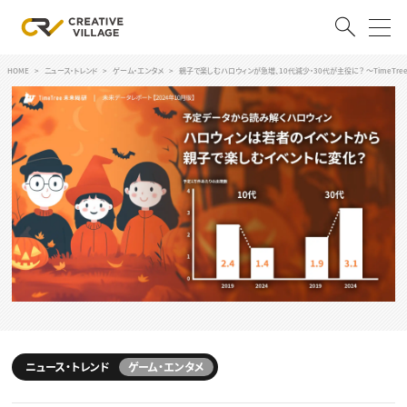
HOME
ニュース・トレンド
ゲーム・エンタメ
親子で楽しむハロウィンが急増、10代減少・30代が主役に？ 〜TimeTre
ACCOUNT
ログイン
会員登録
RECRUIT
クリエイター求人を探す
CREATIVE JOB求人検索
特集求人
採用説明会
転職支援サービス
CONTENTS
スキルアップしたい！
スキルアップしたい！ トップ
ニュース・トレンド
ゲーム・エンタメ
デザイン
TOP Creator’s コラム
プログラミング