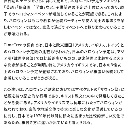
世代別のデータをさらに詳しく見ると、10月31日の予定ランキングに
「英語」「保育園」「学童」など、子供関連の予定が上位に入っており、親
子でのハロウィンイベントが増加していることが確認できる。これによ
り、ハロウィンはもはや若者が仮装パーティーや友人同士の集まりを楽
しむイベントではなく、家族で過ごすイベントへと移り変わっていること
が示唆される。
TimeTreeの調査では、日本と欧米諸国（アメリカ、イギリス、ドイツ）と
のハロウィン予定数の比較も行われた。日本のハロウィン予定は、アジ
ア圏（韓国や台湾）では比較的多いものの、欧米諸国と比較すると大き
な開きがあることが判明。特にアメリカやイギリスでは、日本の3倍以
上のハロウィン予定が登録されており、ハロウィンが根強い伝統として
定着していることがうかがえる。
この違いは、ハロウィンが欧米においては古代ケルトの「サウィン祭」に
起源を持つ歴史的な行事であり、キリスト教文化の中で発展してきたこ
とが背景にある。アメリカやイギリスでは長年にわたってハロウィンが
祝われており、家族や地域全体で盛大に楽しむ文化が浸透しているの
に対し、日本では1970年代以降に徐々に広まった比較的新しい文化で
あるため、根付き方に違いが出ていると考えられる。