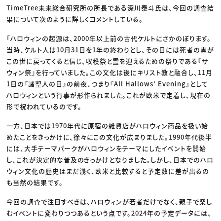
TimeTree未来総合研究所の所長である深川泰斗氏は、今回の調査結
果について次のように詳しくコメントしている。
「ハロウィンの起源は、2000年以上前の古代ケルトにさかのぼります。
当時、ケルト人は10月31日を1年の終わりとし、その日には死者の霊が
この世に戻ってくると信じ、収穫祭と霊を迎えるための祭りである『サ
ウィン祭』を行っていました。この文化は後にキリスト教と融合し、11月
1日の『諸聖人の日』の前夜、つまり『All Hallows’ Evening』として
ハロウィンという行事が形作られました。これが欧米で定着し、現在の
形で祝われているのです。
一方、日本では1970年代に原宿の雑貨店がハロウィン商品を扱い始
めたことをきっかけに、徐々にこの文化が広まりました。1990年代後半
には、大手テーマパークがハロウィンをテーマにしたイベントを開始
し、これが決定的な普及のきっかけとなりました。しかし、日本でのハロ
ウィン文化の歴史はまだ浅く、欧米と比較すると予定数に差が出るの
も当然の結果です。
今回の調査で注目すべきは、ハロウィンが若者だけでなく、親子で楽し
むイベントに変わりつつあるという点です。2024年の予定データには、