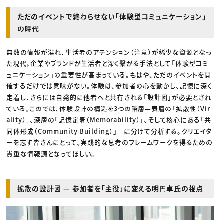
ただのイベントで終わらせない「体験型コミュニケーション」
の時代
無数の情報が溢れ、生活者のアテンション（注意）が稀少な資源となっ
た現代。企業やブランドが生活者と深く繋がる手法として「体験型コミ
ュニケーション」の重要性が高まっている。もはや、ただのイベントを開
催するだけでは意味がない。体験は、参加者の心を動かし、記憶に深く
定着し、さらには自発的に他者へと共有される「設計図」が必要とされ
ている。このでは、体験設計の構造を3つの階層—表層の「拡散性（Vir
ality）」、深層の「記憶定着（Memorability）」、そして核心にある「共
同体形成（Community Building）」—に分けて分析する。クリエイタ
ーを志す皆さんにとって、実践的な思考のフレームワークを得るための
貴重な情報源となってほしい。
拡散の設計図 — 参加者を「主役」に変える明円卓氏の視点