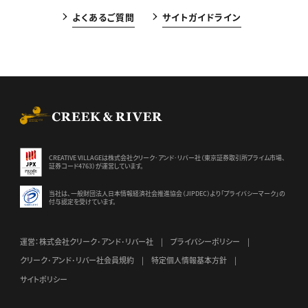
よくあるご質問
サイトガイドライン
CREEK & RIVER Co., Ltd.
CREATIVE VILLAGEは株式会社クリーク･アンド･リバー社（東京証券
取引所プライム市場、
証券コード4763）が運営しています。
当社は、一般財団法人日本情報経済社会推進協会（JIPDEC）より
「プライバシーマーク」の
付与認定を受けています。
運営：株式会社クリーク･アンド･リバー社
プライバシーポリシー
クリーク･アンド･リバー社会員規約
特定個人情報基本方針
サイトポリシー