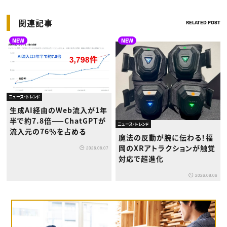
関連記事
RELATED POST
NEW
NEW
ニュース・トレンド
生成AI経由のWeb流入が1年
半で約7.8倍——ChatGPTが
ニュース・トレンド
流入元の76％を占める
魔法の反動が腕に伝わる！福
岡のXRアトラクションが触覚
2026.08.07
対応で超進化
2026.08.06