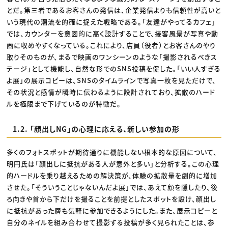
とだ。第三者であるお客さんの発信は、企業発信よりも信頼性が高いと
いう現代の潮流を的確に捉えた戦略である。「友達がやってるカフェ」
では、カウンターを意図的に高く設計することで、接客風景が写真や動
画に収めやすくなっている。これにより、店員（役者）とお客さんのやり
取りそのものが、まるで映画のワンシーンのような「撮影されるべきス
テージ」として機能し、自然な形でのSNS投稿を促した。「いい人すぎる
よ展」の展示コピーは、SNSのタイムラインで写真一枚を見ただけで、
その状況と感情が瞬時に伝わるように設計されており、拡散のハード
ルを極限まで下げているのが特徴だ。
1.2. 「顔出しNG」の心理に応える、新しい参加の形
多くのフォトスポットが期待通りに機能しない根本的な原因について、
明円氏は「顔出しに抵抗がある人が意外と多い」と分析する。この心理
的ハードルを乗り越えるための解決策が、体験の拡散量を劇的に増加
させた。「そういうことじゃないんだよ展」では、あえて顔を隠したり、後
ろ向きや首から下だけを撮ることを前提としたスポットを設け、顔出し
に抵抗があった層も気軽に参加できるようにした。また、展示コピーと
自分のネイルを組み合わせて撮影する投稿が多く見られたことは、参