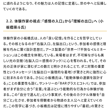
に語れるようになり、その魅力は人の記憶に定着し、世の中へと伝播し
ていくのである。
2.2. 体験作家の視点：「感情の入口」から「理解の出口」へ (小
板橋瑛斗氏)
体験作家の小板橋氏は、人の「良い記憶」を作ることを哲学としてい
る。その核となるのが「右脳入口、左脳出口」という、参加者の感情と理
解を巧みに繋ぐ設計思想だ。アース製薬の「世界一!?不快なイルミネー
ション」はこの概念を体現している。来場者はまず、不可解ながらも美
しい光の空間（右脳入口＝感情のフック）に心を奪われる。そして、その
光の正体が家に潜むダニの数だと明かされることで、ダニ対策の重要
性というメッセージ（左脳出口＝論理的な着地）が驚きと共に強烈に心
に刻まれるのである。さらに小板橋氏は、「能動体験の連鎖を設計す
る」ことの重要性も説く。サントリーの『BARグラスとコトバ』では、参加
者がまず自分に合う「言葉」を選ぶという能動的な行為から体験が始
まる。この「自分で選んだ」という事実が、その後のカクテル体験を「自
分ごと」化させ、参加者を傍観者から物語の主人公へと変えていくの
だ。この哲学に基づき、小板橋氏は記憶に残りやすい「最初」の驚きと