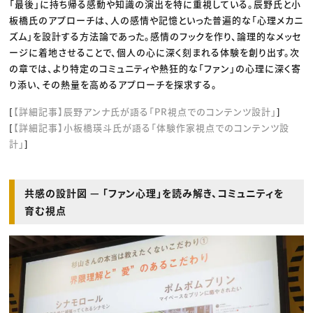
「最後」に持ち帰る感動や知識の演出を特に重視している。辰野氏と小
板橋氏のアプローチは、人の感情や記憶といった普遍的な「心理メカニ
ズム」を設計する方法論であった。感情のフックを作り、論理的なメッセ
ージに着地させることで、個人の心に深く刻まれる体験を創り出す。次
の章では、より特定のコミュニティや熱狂的な「ファン」の心理に深く寄
り添い、その熱量を高めるアプローチを探求する。
[
【詳細記事】辰野アンナ氏が語る「PR視点でのコンテンツ設計」
]
[
【詳細記事】小板橋瑛斗氏が語る「体験作家視点でのコンテンツ設
計」
]
共感の設計図 — 「ファン心理」を読み解き、コミュニティを
育む視点