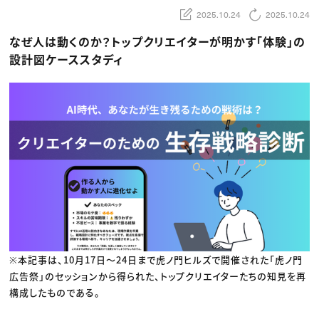
動画配信・映像制作
TOP Creator’s コラム トップ
編集・ライティング
Webクリエイター
2025.10.24
2025.10.24
セミナー
マーケティング
アプリクリエイター
ディレクション
ゲームクリエイター
なぜ人は動くのか？トップクリエイターが明かす「体験」の
業界解説・キャリア事情
映像クリエイター
ニュース・トレンド
設計図ケーススタディ
お役立ち基礎知識
マーケッター
クリエイターインタビュー
ニュース・トレンド トップ
C＆R Magazine
Web
映像
ゲーム・エンタメ
広告
出版
CREATIVE VILLAGEからのお知らせ
プロフェッショナル×つながる×メディア
※本記事は、10月17日〜24日まで虎ノ門ヒルズで開催された「虎ノ門
広告祭」のセッションから得られた、トップクリエイターたちの知見を再
構成したものである。