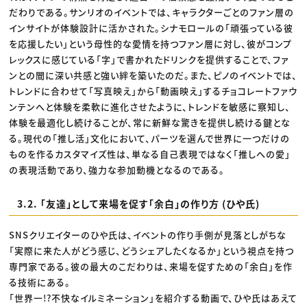
だわりである。サンリオのイベントでは、キャラクターごとのファン層の
インサイトが体験設計に活かされた。シナモロールの「頑張っている彼
を応援したい」という母性的な愛情を持つファン層に対し、彼がコンプ
レックスに感じている「字」で書かれたドリンクを提供することで、ファ
ンとの間に深い共感と強い絆を築いたのだ。また、ピノのイベントでは、
トレンドに合わせて「写真映え」から「動画映え」するチョコレートファウ
ンテンへと体験を柔軟に進化させたように、トレンドを敏感に察知し、
体験を最適化し続けることが、常に新鮮な驚きを提供し続ける鍵とな
る。現代の「推し活」文化において、パーツを選んで世界に一つだけの
ものを作るカスタマイズ性は、単なる自己表現ではなく「推しへの愛」
の表現活動であり、強力な参加動機となるのである。
3.2. 「友達」として来場を促す「余白」の作り方 (ひや氏)
SNSクリエイターのひや氏は、イベントの作り手側が見落としがちな
「実際に来た人がどう感じ、どうシェアしたくなるか」という視点を持つ
専門家である。彼の最大のこだわりは、来場を促すための「余白」を作
る技術にある。
「世界一!?不快なイルミネーション」を紹介する動画で、ひや氏はあえて