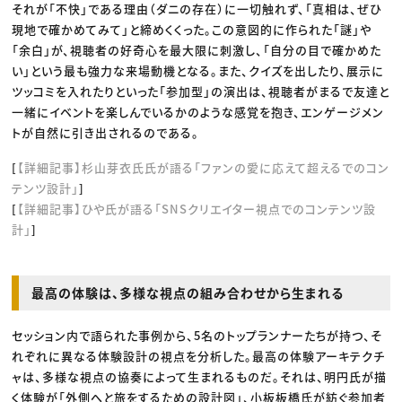
それが「不快」である理由（ダニの存在）に一切触れず、「真相は、ぜひ
現地で確かめてみて」と締めくくった。この意図的に作られた「謎」や
「余白」が、視聴者の好奇心を最大限に刺激し、「自分の目で確かめた
い」という最も強力な来場動機となる。また、クイズを出したり、展示に
ツッコミを入れたりといった「参加型」の演出は、視聴者がまるで友達と
一緒にイベントを楽しんでいるかのような感覚を抱き、エンゲージメン
トが自然に引き出されるのである。
[
【詳細記事】杉山芽衣氏氏が語る「ファンの愛に応えて超えるでのコン
テンツ設計」
]
[
【詳細記事】ひや氏が語る「SNSクリエイター視点でのコンテンツ設
計」
]
最高の体験は、多様な視点の組み合わせから生まれる
セッション内で語られた事例から、5名のトップランナーたちが持つ、そ
れぞれに異なる体験設計の視点を分析した。最高の体験アーキテクチ
ャは、多様な視点の協奏によって生まれるものだ。それは、明円氏が描
く体験が「外側へと旅をするための設計図」、小板板橋氏が紡ぐ参加者