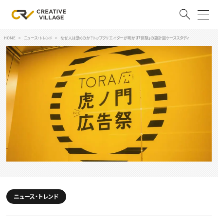
HOME
ニュース・トレンド
なぜ人は動くのか？トップクリエイターが明かす「体験」の設計図ケーススタディ
ACCOUNT
ログイン
会員登録
RECRUIT
クリエイター求人を探す
CREATIVE JOB求人検索
特集求人
採用説明会
転職支援サービス
CONTENTS
スキルアップしたい！
スキルアップしたい！ トップ
ニュース・トレンド
デザイン
TOP Creator’s コラム
プログラミング