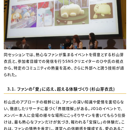
同セッションでは、熱心なファンが集まるイベントを得意とする杉山芽
衣氏と、参加者目線での発信を行うSNSクリエイターのひや氏の視点
から、特定のコミュニティの熱量を高め、さらに外部へと誘う技術が語
られた。
3.1. ファンの「愛」に応え、超える体験づくり (杉山芽衣氏)
杉山氏のアプローチの根幹には、ファンの深い知識や愛情を裏切らな
い、徹底したリサーチに基づく「界隈理解」がある。JO1のイベントで、
メンバー本人に会場の様々な場所にこっそりサインを書いてもらう仕掛
けは、最も熱心なファンだけが気づき、報われる「宝探し」の体験だ。こ
れは、ファンの情熱を肯定し、運営への信頼感を醸成する、愛のあるこ