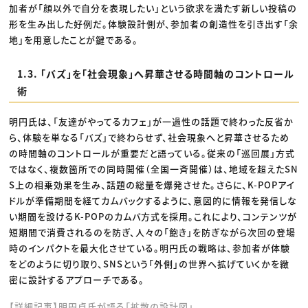
加者が「顔以外で自分を表現したい」という欲求を満たす新しい投稿の
形を生み出した好例だ。体験設計側が、参加者の創造性を引き出す「余
地」を用意したことが鍵である。
1.3. 「バズ」を「社会現象」へ昇華させる時間軸のコントロール
術
明円氏は、「友達がやってるカフェ」が一過性の話題で終わった反省か
ら、体験を単なる「バズ」で終わらせず、社会現象へと昇華させるため
の時間軸のコントロールが重要だと語っている。従来の「巡回展」方式
ではなく、複数箇所での同時開催（全国一斉開催）は、地域を超えたSN
S上の相乗効果を生み、話題の総量を爆発させた。さらに、K-POPアイ
ドルが準備期間を経てカムバックするように、意図的に情報を発信しな
い期間を設けるK-POPのカムバ方式を採用。これにより、コンテンツが
短期間で消費されるのを防ぎ、人々の「飽き」を防ぎながら次回の登場
時のインパクトを最大化させている。明円氏の戦略は、参加者が体験
をどのように切り取り、SNSという「外側」の世界へ拡げていくかを緻
密に設計するアプローチである。
【詳細記事】明円卓氏が語る「拡散の設計図」