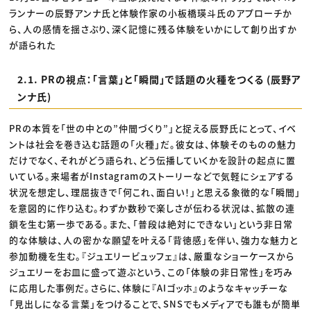
ランナーの辰野アンナ氏と体験作家の小板橋瑛斗氏のアプローチか
ら、人の感情を揺さぶり、深く記憶に残る体験をいかにして創り出すか
が語られた
2.1. PRの視点：「言葉」と「瞬間」で話題の火種をつくる (辰野ア
ンナ氏)
PRの本質を「世の中との”仲間づくり”」と捉える辰野氏にとって、イベ
ントは社会を巻き込む話題の「火種」だ。彼女は、体験そのものの魅力
だけでなく、それがどう語られ、どう伝播していくかを設計の起点に置
いている。来場者がInstagramのストーリーなどで気軽にシェアする
状況を想定し、理屈抜きで「何これ、面白い！」と思える象徴的な「瞬間」
を意図的に作り込む。わずか数秒で楽しさが伝わる状況は、拡散の連
鎖を生む第一歩である。また、「普段は絶対にできない」という非日常
的な体験は、人の密かな願望を叶える「背徳感」を伴い、強力な魅力と
参加動機を生む。『ジュエリービュッフェ』は、厳重なショーケースから
ジュエリーをお皿に盛って遊ぶという、この「体験の非日常性」を巧み
に応用した事例だ。さらに、体験に『AIゴッホ』のようなキャッチーな
「見出しになる言葉」をつけることで、SNSでもメディアでも誰もが簡単