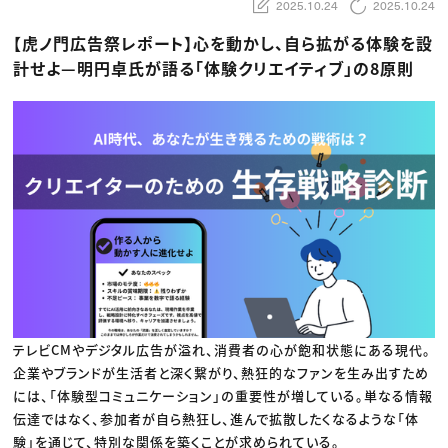
動画配信・映像制作
TOP Creator’s コラム トップ
2025.10.24
2025.10.24
編集・ライティング
Webクリエイター
セミナー
マーケティング
アプリクリエイター
【虎ノ門広告祭レポート】心を動かし、自ら拡がる体験を設
ディレクション
ゲームクリエイター
業界解説・キャリア事情
計せよ—明円卓氏が語る「体験クリエイティブ」の8原則
映像クリエイター
ニュース・トレンド
お役立ち基礎知識
マーケッター
クリエイターインタビュー
ニュース・トレンド トップ
C＆R Magazine
Web
映像
ゲーム・エンタメ
広告
出版
CREATIVE VILLAGEからのお知らせ
プロフェッショナル×つながる×メディア
テレビCMやデジタル広告が溢れ、消費者の心が飽和状態にある現代。
企業やブランドが生活者と深く繋がり、熱狂的なファンを生み出すため
には、「体験型コミュニケーション」の重要性が増している。単なる情報
伝達ではなく、参加者が自ら熱狂し、進んで拡散したくなるような「体
験」を通じて、特別な関係を築くことが求められている。