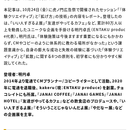
本記事は、10月24日（金）に虎ノ門広告祭で開催されたセッション「『体
験クリエイティブ』と『拡げ方』の技術」の内容をレポート。登壇したの
は、「いい人すぎるよ展」「友達がやってるカフェ」など、累計80万人以
上を動員したユニークな企画を手掛ける明円卓氏（ENTAKU produc
e代表）。明円氏は、「体験施策は今後ますます重要になるにもかかわ
らず、CMやコピーのように体系的に教わる場所がなかった」という課
題意識から、自身の膨大な成功と失敗の経験に基づいた「体験クリエ
イティブ」と「拡散」に関する8つの原則を、初学者にも分かりやすく解
説してくれた。
登壇者：明円卓
2014年より電通でCMプランナー/コピーライターとして活動。2020
年に電通を退職後、 kakeru（現：ENTAKU produce）を創業。チョ
コレイトにも所属。『JANAI COFFEE』『JANAI GAMES』『JANAI
HOTEL』『友達がやってるカフェ』などの飲食店のプロデュースや、『い
い人すぎるよ展』『そういうことじゃないんだよ展』『やだなー展』など
の企画展を主宰。