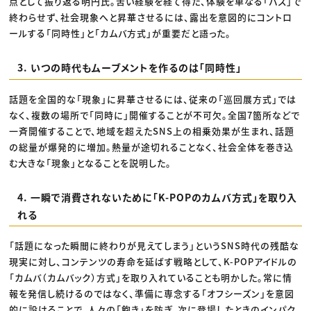
点として振り返る明円氏。苦い経験を経て得た、体験を単なる「バズ」で
終わらせず、社会現象へと昇華させるには、露出を意図的にコントロ
ールする「同時性」と「カムバ方式」が重要だと語った。
3. いつの時代もムーブメントを作るのは「同時性」
話題を全国的な「現象」に昇華させるには、従来の「巡回展方式」では
なく、複数の場所で「同時に」開催することが不可欠。全国7箇所などで
一斉開催することで、地域を超えたSNS上の相乗効果が生まれ、話題
の総量が爆発的に増加。熱量が途切れることなく、社会全体を巻き込
む大きな「現象」となることを説明した。
4. 一瞬で消費されないために「K-POPのカムバ方式」を取り入
れる
「話題になった瞬間に終わりが見えてしまう」というSNS時代の残酷な
現実に対し、コンテンツの寿命を延ばす戦略として、K-POPアイドルの
「カムバ（カムバック）方式」を取り入れていることも明かした。常に情
報を発信し続けるのではなく、準備に専念する「オフシーズン」を意図
的に設けることで、人々の「飽き」を防ぎ、次に登場したときのインパク