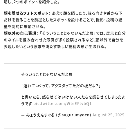
明し、2つのポイントを紹介した。
顔を隠せるフォトスポット：
あえて顔を隠したり、後ろ向きや首から下
だけを撮ることを前提としたスポットを設けることで、撮影・投稿の総
量を劇的に増加させる。
顔以外の自己表現：
「そういうことじゃないんだよ展」では、展示と自分
のネイルを組み合わせた写真が多く投稿されるなど、顔以外で自分を
表現したいという欲求を満たす新しい投稿の形が生まれる。
そういうことじゃないんだよ展
「連れていくって、アクスタってただの板だよ？」
と書いたら、怒らせてはいけない人たちを怒らせてしまったよ
うです
pic.twitter.com/WteEFtvbQ1
— みょうえんすぐる (@sugurumyoen)
August 25, 2025