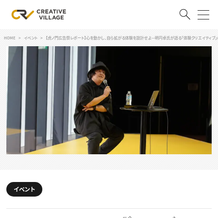
HOME
イベント
【虎ノ門広告祭レポート】心を動かし、自ら拡がる体験を設計せよ—明円卓氏が語る「体験クリエイティブ」
ACCOUNT
ログイン
会員登録
RECRUIT
クリエイター求人を探す
CREATIVE JOB求人検索
特集求人
採用説明会
転職支援サービス
CONTENTS
スキルアップしたい！
イベント
スキルアップしたい！ トップ
デザイン
TOP Creator’s コラム
プログラミング