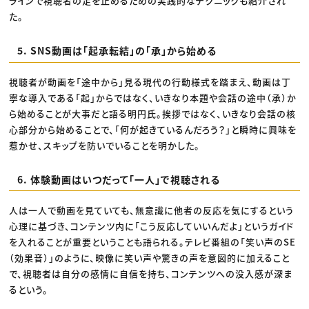
ラインで視聴者の足を止めるための実践的なテクニックも紹介され
た。
5. SNS動画は「起承転結」の「承」から始める
視聴者が動画を「途中から」見る現代の行動様式を踏まえ、動画は丁
寧な導入である「起」からではなく、いきなり本題や会話の途中（承）か
ら始めることが大事だと語る明円氏。挨拶ではなく、いきなり会話の核
心部分から始めることで、「何が起きているんだろう？」と瞬時に興味を
惹かせ、スキップを防いでいることを明かした。
6. 体験動画はいつだって「一人」で視聴される
人は一人で動画を見ていても、無意識に他者の反応を気にするという
心理に基づき、コンテンツ内に「こう反応していいんだよ」というガイド
を入れることが重要ということも語られる。テレビ番組の「笑い声のSE
（効果音）」のように、映像に笑い声や驚きの声を意図的に加えること
で、視聴者は自分の感情に自信を持ち、コンテンツへの没入感が深ま
るという。