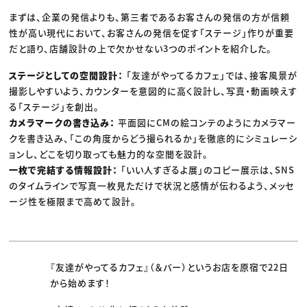
まずは、企業の発信よりも、第三者であるお客さんの発信の方が信頼
性が高い現代において、お客さんの発信を促す「ステージ」作りが重要
だと語り、店舗設計の上で欠かせない3つのポイントを紹介した。
ステージとしての空間設計：
「友達がやってるカフェ」では、接客風景が
撮影しやすいよう、カウンターを意図的に高く設計し、写真・動画映えす
る「ステージ」を創出。
カメラマークの書き込み：
平面図にCMの絵コンテのようにカメラマー
クを書き込み、「この角度からどう撮られるか」を徹底的にシミュレーシ
ョンし、どこを切り取っても魅力的な空間を設計。
一枚で完結する情報設計：
「いい人すぎるよ展」のコピー展示は、SNS
のタイムラインで写真一枚見ただけで状況と感情が伝わるよう、メッセ
ージ性を極限まで高めて設計。
『友達がやってるカフェ』（＆バー）というお店を原宿で22日
から始めます！