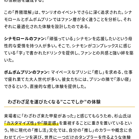
この「界隈理解」は、サンリオのイベントでさらに深く追求された。シナ
モロールとポムポムプリンではファン層が全く違うことを分析し、それ
ぞれに最適化された体験を設計したのである。
シナモロールのファン:
「頑張っている」シナモンを応援したいという母
性的な愛情を持つ人が多い。そこで、シナモンがコンプレックスに感じ
ている「字」で書かれたドリンクを提供し、ファンとの共感と強い絆を築
いた。
ポムポムプリンのファン:
マイペースなプリンに「癒し」を求める、仕事
で疲れ果てた大人世代が多い。彼女たちには、プリンの隣で「添い寝」
できるという、直接的な癒し体験を提供した。
わざわざ足を運びたくなる”ここでしか”の体験
来場者に「わざわざ来た甲斐があった」と感じてもらうため、杉山氏は
「カスタマイズ性」や「限定感」
を重視することに重きを置いているとい
う。特に現代の「推し活」文化では、自分の「推し」のカラーや概念に合
わせてパーツを選び、世界に一つだけのタンブラーを作るような体験