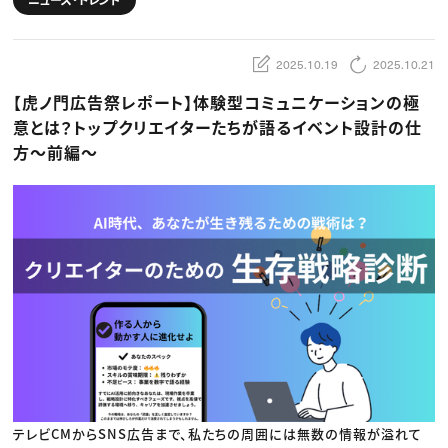
動画配信・映像制作
TOP Creator’s コラム トップ
編集・ライティング
Webクリエイター
セミナー
マーケティング
アプリクリエイター
ディレクション
ゲームクリエイター
2025.10.19
2025.10.21
業界解説・キャリア事情
映像クリエイター
ニュース・トレンド
お役立ち基礎知識
マーケッター
【虎ノ門広告祭レポート】体験型コミュニケーションの極
クリエイターインタビュー
ニュース・トレンド トップ
C＆R Magazine
Web
意とは？トップクリエイターたちが語るイベント設計の仕
映像
方〜前編〜
ゲーム・エンタメ
広告
出版
CREATIVE VILLAGEからのお知らせ
プロフェッショナル×つながる×メディア
テレビCMからSNS広告まで、私たちの周囲には無数の情報が溢れて