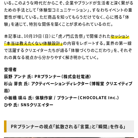
いる。このような時代だからこそ、企業やブランドが生活者と深く繋がる
ための手法として「体験型コミュニケーション」、すなわちイベントの重
要性が増している。ただ商品を知ってもらうだけでなく、心に残る「体
験」を通じて、特別な関係を築くことが求められているのだ。
本記事は、10月19日（日）に「虎ノ門広告祭」で開催された
セッション
「本当は教えたくない体験設計」
の内容をレポートする。業界の第一線
で活躍するクリエイターたちが語る「体験づくりのこだわり」を、それぞ
れの異なる視点から分かりやすく解き明かしていく。
登壇者
辰野 アンナ 氏: PRプランナー（株式会社電通）
杉山 芽衣 氏: アクティベーションディレクター（博報堂 クリエイティブ
局）
小板橋 瑛斗 氏: 体験作家 / プランナー（CHOCOLATE Inc.）
ひや 氏: SNSクリエイター
PRプランナーの視点「拡散される『言葉』と『瞬間』を作る」