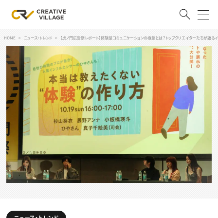
HOME
ニュース・トレンド
【虎ノ門広告祭レポート】体験型コミュニケーションの極意とは？トップクリエイターたちが語る
ACCOUNT
ログイン
会員登録
RECRUIT
クリエイター求人を探す
CREATIVE JOB求人検索
特集求人
採用説明会
転職支援サービス
CONTENTS
スキルアップしたい！
スキルアップしたい！ トップ
デザイン
TOP Creator’s コラム
プログラミング
ニュース・トレンド