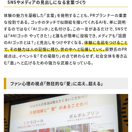
SNSやメディアの見出しになる言葉づくり
体験の魅力を凝縮した「言葉」を発明することも、PRプランナーの重要
な役割である。ゴッホのタッチで似顔絵を描いてくれるAIを、単に説明
するのではなく『AIゴッホ』と名付ける。この一言があるだけで、SNSで
は「#AIゴッホ やってきた！」と誰もが簡単に投稿でき、メディアも「話題
のAIゴッホとは？」と見出しをつけやすくなる。
体験に名前をつけること
で、その魅力は人の記憶に残り、世の中へと伝播していく。
辰野氏のPR
視点は、イベントを「その場限り」の点で終わらせず、社会全体を巻き込
む「面」へと広げるための強力な武器となっている。
ファン心理の視点「熱狂的な『愛』に応え、超える」