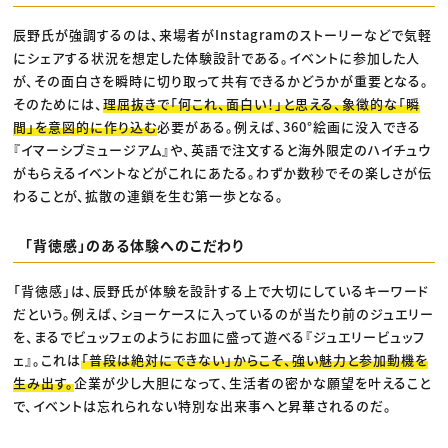
辰野氏が強調するのは、来場者がInstagramのストーリーなどで気軽
にシェアする状況を想定した体験設計である。イベントに参加した人
が、その面白さを瞬時に切り取って共有できるかどうかが重要となる。
そのためには、
理屈抜きで「何これ、面白い！」と思える、象徴的な「瞬
間」を意図的に作り込む
必要がある。例えば、360°絵画に没入できる
『イマーシブミュージアム』や、英語で注文すると海外限定のハイチュウ
がもらえるイベントなどがこれにあたる。わずか数秒でその楽しさが伝
わることが、拡散の連鎖を生む第一歩となる。
「背徳感」のある体験へのこだわり
「背徳感」は、辰野氏が体験を設計する上で大切にしているキーワード
だという。例えば、ショーケースに入っているのが当たり前のジュエリー
を、まるでビュッフェのようにお皿に盛って遊べる『ジュエリービュッフ
ェ』。これは
「普段は絶対にできない」からこそ、強い魅力と参加動機を
生み出す。
企業が少し大胆になって、生活者の密かな願望を叶えること
で、イベントは忘れられない特別な出来事へと昇華されるのだ。