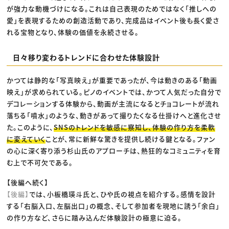
が強力な動機づけになる。これは自己表現のためではなく「推しへの
愛」を表現するための創造活動であり、完成品はイベント後も長く愛さ
れる宝物となり、体験の価値を永続させる。
日々移り変わるトレンドに合わせた体験設計
かつては静的な「写真映え」が重要であったが、今は動きのある「動画
映え」が求められている。ピノのイベントでは、かつて人気だった自分で
デコレーションする体験から、動画が主流になるとチョコレートが流れ
落ちる「噴水」のような、動きがあって撮りたくなる仕掛けへと進化させ
た。このように、
SNSのトレンドを敏感に察知し、体験の作り方を柔軟
に変えていく
ことが、常に新鮮な驚きを提供し続ける鍵となる。ファン
の心に深く寄り添う杉山氏のアプローチは、熱狂的なコミュニティを育
む上で不可欠である。
【後編へ続く】
【後編】
では、小板橋瑛斗氏と、ひや氏の視点を紹介する。感情を設計
する「右脳入口、左脳出口」の概念、そして参加者を現地に誘う「余白」
の作り方など、さらに踏み込んだ体験設計の極意に迫る。