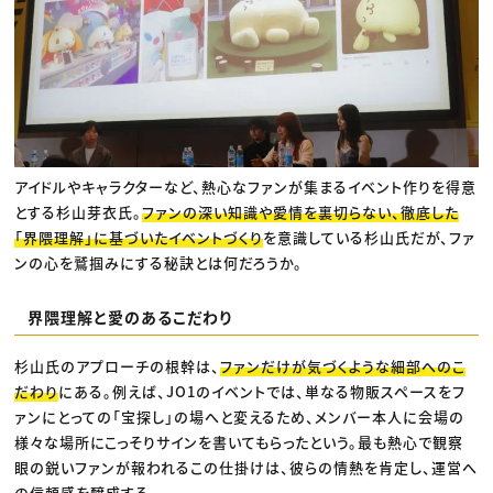
アイドルやキャラクターなど、熱心なファンが集まるイベント作りを得意
とする杉山芽衣氏。
ファンの深い知識や愛情を裏切らない、徹底した
「界隈理解」に基づいたイベントづくり
を意識している杉山氏だが、ファ
ンの心を鷲掴みにする秘訣とは何だろうか。
界隈理解と愛のあるこだわり
杉山氏のアプローチの根幹は、
ファンだけが気づくような細部へのこ
だわり
にある。例えば、JO1のイベントでは、単なる物販スペースをフ
ァンにとっての「宝探し」の場へと変えるため、メンバー本人に会場の
様々な場所にこっそりサインを書いてもらったという。最も熱心で観察
眼の鋭いファンが報われるこの仕掛けは、彼らの情熱を肯定し、運営へ
の信頼感を醸成する。