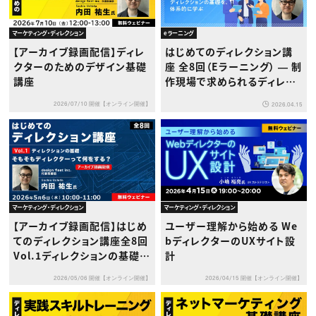
マーケティング・ディレクション
eラーニング
【アーカイブ録画配信】ディレ
はじめてのディレクション講
クターのためのデザイン基礎
座 全8回（Eラーニング） ― 制
講座
作現場で求められるディレク
ションの基礎を、体系的に学
2026/07/10 開催【オンライン開催】
2026.04.15
ぶ ―
マーケティング・ディレクション
マーケティング・ディレクション
【アーカイブ録画配信】はじめ
ユーザー理解から始める We
てのディレクション講座全8回
bディレクターのUXサイト設
Vol.1ディレクションの基礎
計
— そもそもディレクターって
2026/05/06 開催【オンライン開催】
2026/04/15 開催【オンライン開催】
何をする？