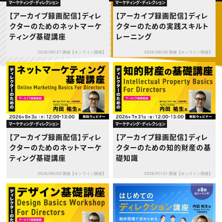
動画配信・映像制作
TOP Creator’s コラム トップ
マーケティング・ディレクション
マーケティング・ディレクション
編集・ライティング
Webクリエイター
セミナー
【アーカイブ録画配信】ディレ
【アーカイブ録画配信】ディレ
マーケティング
アプリクリエイター
ディレクション
クターのためのネットマーケ
クターのための実践スキルト
ゲームクリエイター
業界解説・キャリア事情
映像クリエイター
ティング基礎講座
レーニング
ニュース・トレンド
お役立ち基礎知識
マーケッター
クリエイターインタビュー
ニュース・トレンド トップ
2026/08/27 開催【オンライン開催】
2026/08/06 開催【オンライン開催】
C＆R Magazine
Web
映像
ゲーム・エンタメ
広告
出版
CREATIVE VILLAGEからのお知らせ
マーケティング・ディレクション
マーケティング・ディレクション
プロフェッショナル×つながる×メディア
【アーカイブ録画配信】ディレ
【アーカイブ録画配信】ディレ
クターのためのネットマーケ
クターのための知的財産の基
ティング基礎講座
礎知識
2026/08/03 開催【オンライン開催】
2026/07/31 開催【オンライン開催】