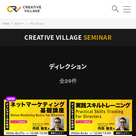
HOME
セミナー
ディレクション
ACCOUNT
CREATIVE VILLAGE
SEMINAR
ログイン
会員登録
RECRUIT
ディレクション
クリエイター求人を探す
全24件
CREATIVE JOB求人検索
特集求人
採用説明会
転職支援サービス
CONTENTS
NEW
スキルアップしたい！
スキルアップしたい！ トップ
デザイン
TOP Creator’s コラム
プログラミング