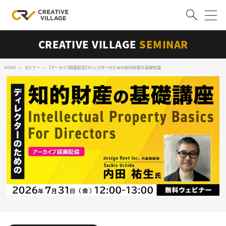
CREATIVE VILLAGE
SEMINAR
ACCOUNT
ログイン
会員登録
HOME
セミナー
【アーカイブ録画配信】ディレクターのための知的財産の基礎知識
RECRUIT
クリエイター求人を探す
CREATIVE JOB求人検索
特集求人
採用説明会
転職支援サービス
CONTENTS
スキルアップしたい！
スキルアップしたい！ トップ
デザイン
TOP Creator’s コラム
プログラミング