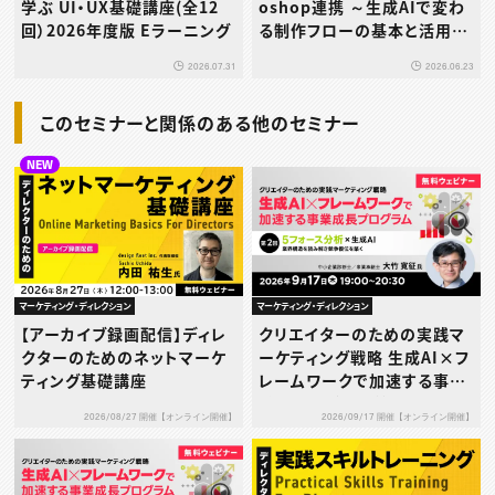
学ぶ UI・UX基礎講座(全12
oshop連携 ～生成AIで変わ
回）2026年度版 Eラーニング
る制作フローの基本と活用ポ
イント～
2026.07.31
2026.06.23
このセミナーと関係のある他のセミナー
NEW
マーケティング・ディレクション
マーケティング・ディレクション
【アーカイブ録画配信】ディレ
クリエイターのための実践マ
クターのためのネットマーケ
ーケティング戦略 生成AI×フ
ティング基礎講座
レームワークで加速する事業
成長プログラム 第2回：5フォ
2026/08/27 開催【オンライン開催】
2026/09/17 開催【オンライン開催】
ース分析×生成AI ― 業界構
造を読み解き競争優位を築く
―