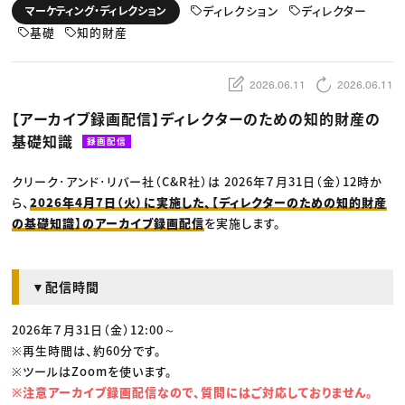
動画配信・映像制作
TOP Creator’s コラム トップ
ディレクション
ディレクター
マーケティング・ディレクション
編集・ライティング
Webクリエイター
セミナー
マーケティング
基礎
知的財産
アプリクリエイター
ディレクション
ゲームクリエイター
業界解説・キャリア事情
映像クリエイター
ニュース・トレンド
お役立ち基礎知識
マーケッター
2026.06.11
2026.06.11
クリエイターインタビュー
ニュース・トレンド トップ
C＆R Magazine
Web
【アーカイブ録画配信】ディレクターのための知的財産の
映像
基礎知識
ゲーム・エンタメ
録画配信
広告
出版
クリーク･アンド･リバー社（C&R社）は 2026年７月31日（金）12時か
CREATIVE VILLAGEからのお知らせ
ら、
2026年4月7日（火）に実施した、【ディレクターのための知的財産
の基礎知識】のアーカイブ録画配信
を実施します。
プロフェッショナル×つながる×メディア
▼配信時間
2026年７月31日（金）12:00～
※再生時間は、約60分です。
※ツールはZoomを使います。
※注意アーカイブ録画配信なので、質問にはご対応しておりません。