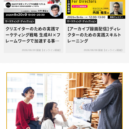
マーケティング・ディレクション
マーケティング・ディレクション
クリエイターのための実践マ
【アーカイブ録画配信】ディレ
ーケティング戦略 生成AI×フ
クターのための実践スキルト
レームワークで加速する事業
レーニング
成長プログラム 第1回：SWO
2026/08/20 開催【オンライン開催】
2026/08/06 開催【オンライン開催】
T分析 × アンゾフの成長ベク
トル ― 自社の強みを、具体的
な成長戦略へとつなげる ―