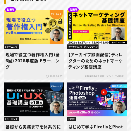
NEW
NEW
eラーニング
マーケティング・ディレクション
現場で役立つ著作権入門（全
【アーカイブ録画配信】ディレ
6回）2026年度版 Eラーニン
クターのためのネットマーケ
グ
ティング基礎講座
2026/08/27 開催【オンライン開催】
2026.08.07
eラーニング
その他
基礎から実務までを体系的に
はじめて学ぶFireflyとPhot