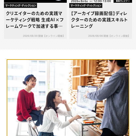
マーケティング・ディレクション
マーケティング・ディレクション
クリエイターのための実践マ
【アーカイブ録画配信】ディレ
ーケティング戦略 生成AI×フ
クターのための実践スキルト
レームワークで加速する事業
レーニング
成長プログラム 第1回：SWO
2026/08/20 開催【オンライン開催】
2026/08/06 開催【オンライン開催】
T分析 × アンゾフの成長ベク
トル ― 自社の強みを、具体的
な成長戦略へとつなげる ―