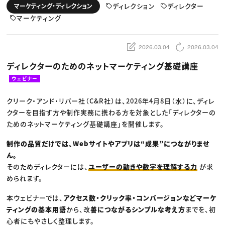
動画配信・映像制作
TOP Creator’s コラム トップ
ディレクション
ディレクター
マーケティング・ディレクション
編集・ライティング
Webクリエイター
セミナー
マーケティング
マーケティング
アプリクリエイター
ディレクション
ゲームクリエイター
業界解説・キャリア事情
映像クリエイター
ニュース・トレンド
お役立ち基礎知識
マーケッター
2026.03.04
2026.03.04
クリエイターインタビュー
ニュース・トレンド トップ
C＆R Magazine
Web
ディレクターのためのネットマーケティング基礎講座
映像
ゲーム・エンタメ
ウェビナー
広告
出版
クリーク・アンド・リバー社（C&R社）は、2026年4月8日（水）に、ディレ
CREATIVE VILLAGEからのお知らせ
クターを目指す方や制作実務に携わる方を対象とした「ディレクターの
ためのネットマーケティング基礎講座」を開催します。
プロフェッショナル×つながる×メディア
制作の品質だけでは、Webサイトやアプリは“成果”につながりませ
ん。
そのためディレクターには、
ユーザーの動きや数字を理解する力
が求
められます。
本ウェビナーでは、
アクセス数・クリック率・コンバージョンなどマーケ
ティングの基本用語
から、改
善につながるシンプルな考え方
までを、初
心者にもやさしく整理します。