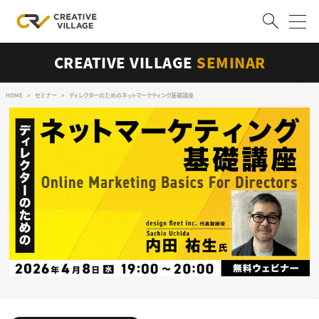
CREATIVE VILLAGE
SEMINAR
ACCOUNT
ログイン
会員登録
HOME
セミナー
ディレクターのためのネットマーケティング基礎講座
RECRUIT
クリエイター求人を探す
CREATIVE JOB求人検索
特集求人
採用説明会
転職支援サービス
CONTENTS
スキルアップしたい！
スキルアップしたい！ トップ
デザイン
TOP Creator’s コラム
プログラミング