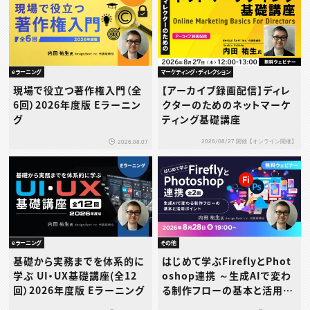
eラーニング
マーケティング・ディレクション
現場で役立つ著作権入門（全
【アーカイブ録画配信】ディレ
6回）2026年度版 Eラーニン
クターのためのネットマーケ
グ
ティング基礎講座
2026/08/27 開催【オンライン開催】
2026.08.07
eラーニング
その他
基礎から実務までを体系的に
はじめて学ぶFireflyとPhot
学ぶ UI・UX基礎講座(全12
oshop連携 ～生成AIで変わ
回）2026年度版 Eラーニング
る制作フローの基本と活用ポ
イント～