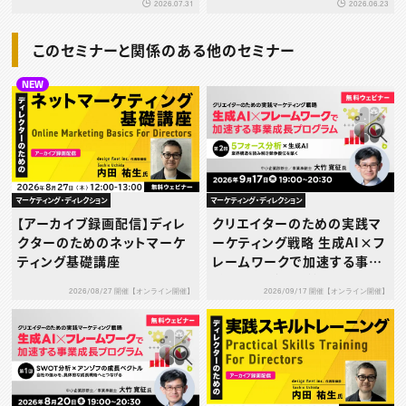
2026.07.31
2026.06.23
このセミナーと関係のある他のセミナー
NEW
マーケティング・ディレクション
マーケティング・ディレクション
【アーカイブ録画配信】ディレ
クリエイターのための実践マ
クターのためのネットマーケ
ーケティング戦略 生成AI×フ
ティング基礎講座
レームワークで加速する事業
成長プログラム 第2回：5フォ
2026/08/27 開催【オンライン開催】
2026/09/17 開催【オンライン開催】
ース分析×生成AI ― 業界構
造を読み解き競争優位を築く
―