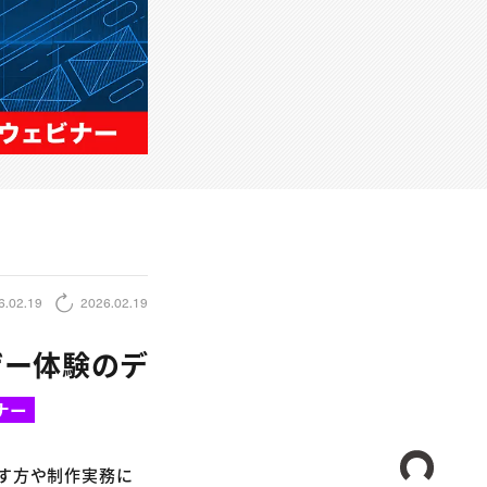
6.02.19
2026.02.19
ーザー体験のデ
ナー
CREA
目指す方や制作実務に