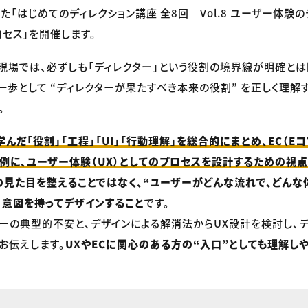
「はじめてのディレクション講座 全8回 Vol.8 ユーザー体験のデ
セス」を開催します。
の現場では、必ずしも「ディレクター」という役割の境界線が明確とは
一歩として “ディレクターが果たすべき本来の役割” を正しく理解
。
で学んだ「役割」「工程」「UI」「行動理解」を総合的にまとめ、EC（
例に、ユーザー体験（UX）としてのプロセスを設計するための視
の見た目を整えることではなく、“ユーザーがどんな流れで、どんな
 意図を持ってデザインすること
です。
ーの典型的不安と、デザインによる解消法からUX設計を検討し、
お伝えします。
UXやECに関心のある方の“入口”としても理解し