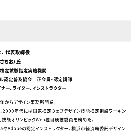
inc. 代表取締役
・さちお）氏
能検定試験指定実施機関
キル認定普及協会 正会員・認定講師
イナー、ライター、インストラクター
99年からデザイン事務所開業。
、2000年代には国家検定ウェブデザイン技能検定創設ワーキン
、技能オリンピックWeb種目競技委員を務めた。
diaやAdobeの認定インストラクター、横浜市経済局委託デザイン