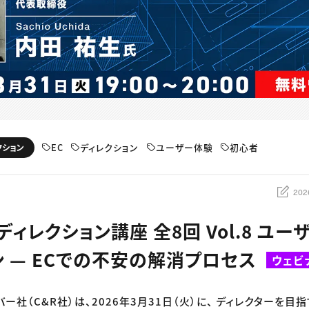
EC
ディレクション
ユーザー体験
初心者
クション
202
ィレクション講座 全8回 Vol.8 ユ
ン — ECでの不安の解消プロセス
ウェビ
バー社（C&R社）は、2026年3月31日（火）に、 ディレクターを