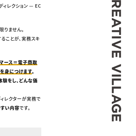
ィレクション — EC
限りません。
することが、実務スキ
Eコマース＝電子商取
点を身につけます
。
体験をし、どんな価
ディレクターが実務で
やすい内容
です。