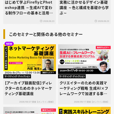
はじめて学ぶFireflyとPhot
実務に活かせるデザイン基礎
oshop連携 ～生成AIで変わ
講座 ～色と構成を基礎から学
る制作フローの基本と活用ポ
ぶ～
イント～
2026.06.23
2026.06.23
このセミナーと関係のある他のセミナー
NEW
マーケティング・ディレクション
マーケティング・ディレクション
【アーカイブ録画配信】ディレ
クリエイターのための実践マ
クターのためのネットマーケ
ーケティング戦略 生成AI×フ
ティング基礎講座
レームワークで加速する事業
成長プログラム 第2回：5フォ
2026/08/27 開催【オンライン開催】
2026/09/17 開催【オンライン開催】
ース分析×生成AI ― 業界構
造を読み解き競争優位を築く