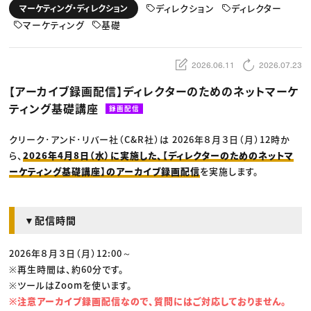
動画配信・映像制作
TOP Creator’s コラム トップ
ディレクション
ディレクター
マーケティング・ディレクション
編集・ライティング
Webクリエイター
セミナー
マーケティング
マーケティング
基礎
アプリクリエイター
ディレクション
ゲームクリエイター
業界解説・キャリア事情
映像クリエイター
ニュース・トレンド
お役立ち基礎知識
マーケッター
2026.06.11
2026.07.23
クリエイターインタビュー
ニュース・トレンド トップ
C＆R Magazine
Web
【アーカイブ録画配信】ディレクターのためのネットマーケ
映像
ティング基礎講座
ゲーム・エンタメ
録画配信
広告
出版
クリーク･アンド･リバー社（C&R社）は 2026年８月３日（月）12時か
CREATIVE VILLAGEからのお知らせ
ら、
2026年4月8日（水）に実施した、【ディレクターのためのネットマ
ーケティング基礎講座】のアーカイブ録画配信
を実施します。
プロフェッショナル×つながる×メディア
▼配信時間
2026年８月３日（月）12:00～
※再生時間は、約60分です。
※ツールはZoomを使います。
※注意アーカイブ録画配信なので、質問にはご対応しておりません。