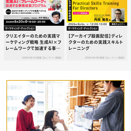
―
マーケティング・ディレクション
マーケティング・ディレクション
クリエイターのための実践マ
【アーカイブ録画配信】ディレ
ーケティング戦略 生成AI×フ
クターのための実践スキルト
レームワークで加速する事業
レーニング
成長プログラム 第1回：SWO
2026/08/20 開催【オンライン開催】
2026/08/06 開催【オンライン開催】
T分析 × アンゾフの成長ベク
トル ― 自社の強みを、具体的
な成長戦略へとつなげる ―