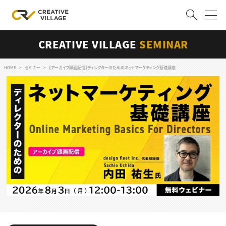
CREATIVE VILLAGE
SEMINAR
ACCOUNT
ログイン
会員登録
HOME
セミナー
【アーカイブ録画配信】ディレクターのためのネットマーケティング基礎講座
RECRUIT
クリエイター求人を探す
CREATIVE JOB求人検索
特集求人
採用説明会
転職支援サービス
CONTENTS
スキルアップしたい！
スキルアップしたい！ トップ
デザイン
TOP Creator’s コラム
プログラミング