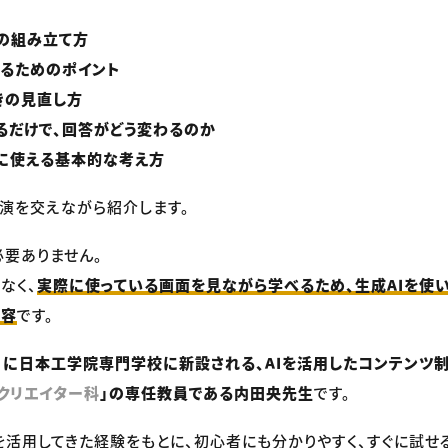
の組み立て方
げるためのポイント
きの見直し方
るだけで、回答がどう変わるのか
に使える基本的な考え方
演を交えながら紹介します。
要ありません。
なく、
実際に使っている画面を見ながら学べるため、生成AIを使
内容
です。
4月に日本工学院専門学校に新設される、AIを活用したコンテンツ
クリエイター科
」の専任教員である内田央先生
です。
を活用してきた経験をもとに、初心者にも分かりやすく、すぐに試せ