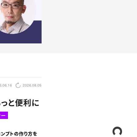
6.06.16
2026.08.05
をもっと便利に
ナー
CREA
ロンプトの作り方を