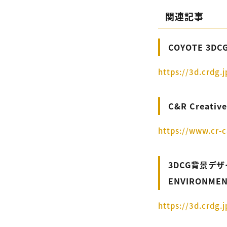
関連記事
COYOTE 3DCG
https://3d.crdg.j
C&R Creativ
https://www.cr-
3DCG背景デ
ENVIRONMENT
https://3d.crdg.j