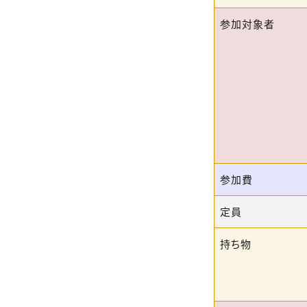
参加対象者
参加費
定員
持ち物