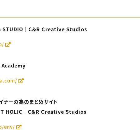
 STUDIO｜C&R Creative Studios
p/
e Academy
ca.com/
ザイナーの為のまとめサイト
 HOLIC｜C&R Creative Studios
p/env/