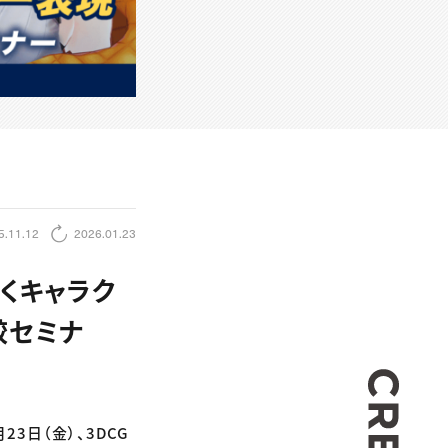
5.11.12
2026.01.23
くキャラク
較セミナ
CREA
1月23日（金）、3DCG