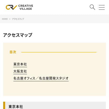
HOME
アクセスマップ
ACCOUNT
ログイン
会員登録
アクセスマップ
RECRUIT
クリエイター求人を探す
東京本社
CREATIVE JOB求人検索
特集求人
大阪支社
採用説明会
名古屋オフィス／名古屋開発スタジオ
転職支援サービス
CONTENTS
スキルアップしたい！
スキルアップしたい！ トップ
デザイン
TOP Creator’s コラム
プログラミング
東京本社