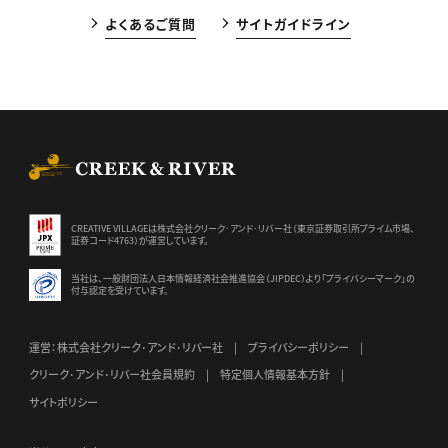
よくあるご質問
サイトガイドライン
CREEK & RIVER Co., Ltd.
CREATIVE VILLAGEは株式会社クリーク･アンド･リバー社（東京証券
取引所プライム市場、
証券コード4763）が運営しています。
当社は、一般財団法人日本情報経済社会推進協会（JIPDEC）より
「プライバシーマーク」の
付与認定を受けています。
運営：株式会社クリーク･アンド･リバー社
プライバシーポリシー
クリーク･アンド･リバー社会員規約
特定個人情報基本方針
サイトポリシー