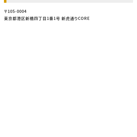
動画配信・映像制作
TOP Creator’s コラム トップ
編集・ライティング
Webクリエイター
セミナー
マーケティング
アプリクリエイター
〒105-0004
ディレクション
ゲームクリエイター
東京都港区新橋四丁目1番1号 新虎通りCORE
業界解説・キャリア事情
映像クリエイター
ニュース・トレンド
お役立ち基礎知識
マーケッター
クリエイターインタビュー
ニュース・トレンド トップ
C＆R Magazine
Web
映像
ゲーム・エンタメ
広告
出版
CREATIVE VILLAGEからのお知らせ
プロフェッショナル×つながる×メディア