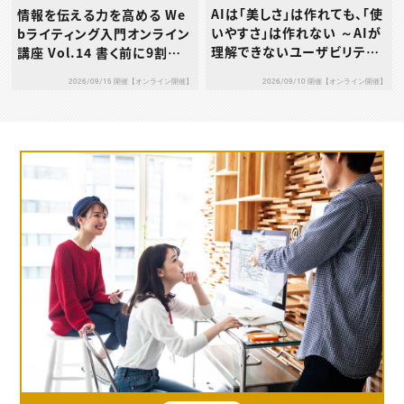
AIは「美しさ」は作れても、「使
情報を伝える力を高める We
いやすさ」は作れない ～AIが
bライティング入門オンライン
理解できないユーザビリティ
講座 Vol.14 書く前に9割決
の本質とは～
まる！成果につながる構成力
2026/09/10 開催【オンライン開催】
2026/09/15 開催【オンライン開催】
の鍛え方