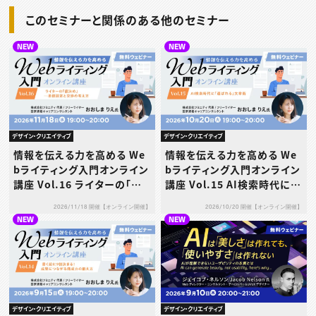
このセミナーと関係のある他のセミナー
NEW
NEW
デザイン・クリエイティブ
デザイン・クリエイティブ
情報を伝える力を高める We
情報を伝える力を高める We
bライティング入門オンライン
bライティング入門オンライン
講座 Vol.16 ライターの「値
講座 Vol.15 AI検索時代に
決め」─単価設定と交渉の考
「選ばれる」文章術
2026/11/18 開催【オンライン開催】
2026/10/20 開催【オンライン開催】
え方
NEW
NEW
デザイン・クリエイティブ
デザイン・クリエイティブ