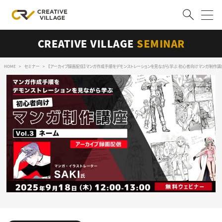
CREATIVE VILLAGE
SEMINAR
ACCOUNT
ログイン
会員登録
HOME
セミナー
【アーカイブ録画配信】マンガ作成手順をデモンストレーションを見ながら学ぶ 初心者向けマンガ制作講座 
RECRUIT
クリエイター求人を探す
CREATIVE JOB求人検索
特集求人
採用説明会
転職支援サービス
CONTENTS
スキルアップしたい！
スキルアップしたい！ トップ
デザイン
TOP Creator’s コラム
プログラミング