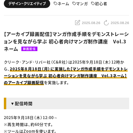
動画配信・映像制作
TOP Creator’s コラム トップ
ネーム
マンガ
初心者
デザイン・クリエイティブ
編集・ライティング
Webクリエイター
セミナー
マーケティング
アプリクリエイター
ディレクション
ゲームクリエイター
業界解説・キャリア事情
映像クリエイター
ニュース・トレンド
2025.08.26
2025.08.26
お役立ち基礎知識
マーケッター
クリエイターインタビュー
ニュース・トレンド トップ
【アーカイブ録画配信】マンガ作成手順をデモンストレーシ
C＆R Magazine
Web
ョンを見ながら学ぶ 初心者向けマンガ制作講座 Vol.3
映像
ゲーム・エンタメ
ネーム
録画配信
広告
出版
CREATIVE VILLAGEからのお知らせ
クリーク･アンド･リバー社（C&R社）は2025年９月18日（木）12時か
ら、
2025年８月18日（月）に実施した【マンガ作成手順をデモンストレ
ーションを見ながら学ぶ 初心者向けマンガ制作講座 Vol.3ネーム】
プロフェッショナル×つながる×メディア
のアーカイブ録画配信
を実施します。
▼配信時間
2025年９月18日（木）12:00～
※再生時間は、約60分です。
※ツールはZoomを使います。