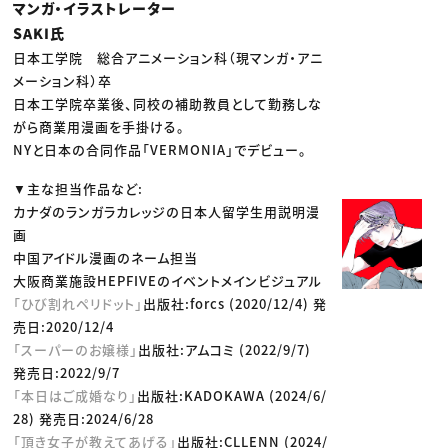
マンガ・イラストレーター
SAKI氏
日本工学院 総合アニメーション科（現マンガ・アニ
メーション科）卒
日本工学院卒業後、同校の補助教員として勤務しな
がら商業用漫画を手掛ける。
NYと日本の合同作品「VERMONIA」でデビュー。
▼主な担当作品など:
カナダのランガラカレッジの日本人留学生用説明漫
画
中国アイドル漫画のネーム担当
大阪商業施設HEPFIVEのイベントメインビジュアル
「ひび割れペリドット」
出版社:forcs (2020/12/4) 発
売日:2020/12/4
「スーパーのお嬢様」
出版社:アムコミ (2022/9/7)
発売日:2022/9/7
「本日はご成婚なり」
出版社:KADOKAWA (2024/6/
28) 発売日:2024/6/28
「頂き女子が教えてあげる」
出版社:CLLENN (2024/