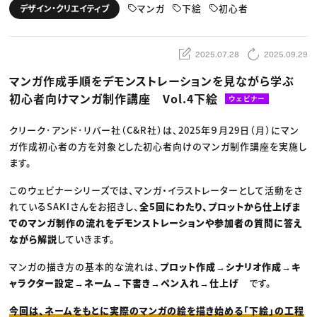
動画配信・映像制作
TOP Creator’s コラム トップ
マンガ
下絵
初心者
デザイン・クリエイティブ
編集・ライティング
Webクリエイター
セミナー
マーケティング
アプリクリエイター
ディレクション
ゲームクリエイター
業界解説・キャリア事情
映像クリエイター
ニュース・トレンド
2025.07.28
2025.09.29
お役立ち基礎知識
マーケッター
クリエイターインタビュー
ニュース・トレンド トップ
マンガ作成手順をデモンストレーションを見ながら学ぶ
C＆R Magazine
Web
初心者向けマンガ制作講座 Vol.4下絵
映像
ウェビナー
ゲーム・エンタメ
広告
クリーク･アンド･リバー社（C&R社）は、2025年９月29日（月）にマン
出版
CREATIVE VILLAGEからのお知らせ
ガ作成初心者の方を対象とした初心者向けのマンガ制作講座を実施し
ます。
プロフェッショナル×つながる×メディア
このウェビナーシリーズでは、マンガ・イラストレーターとして活動をさ
れているSAKIさんをお招きし、
全5回にわたり、プロットから仕上げま
でのマンガ制作の流れをデモンストレーションや参加者の質問に答え
ながら解説
していきます。
マンガの描き方の基本的な流れは、
プロット作成→シナリオ作成→キ
ャラクター設定→ネーム→下書き→ペン入れ→仕上げ
です。
今回は、ネームをもとに実際のマンガの絵を描き始める「下絵」の工程