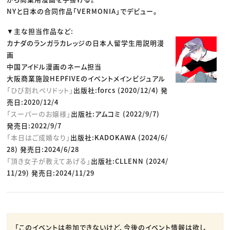
NYと日本の合同作品「VERMONIA」でデビュー。
▼主な担当作品など:
カナダのランガラカレッジの日本人留学生用説明漫
画
中国アイドル漫画のネーム担当
大阪商業施設HEPFIVEのイベントメインビジュアル
「ひび割れペリドット」
出版社:forcs (2020/12/4) 発
売日:2020/12/4
「スーパーのお嬢様」
出版社:アムコミ (2022/9/7)
発売日:2022/9/7
「本日はご成婚なり」
出版社:KADOKAWA (2024/6/
28) 発売日:2024/6/28
「頂き女子が教えてあげる」
出版社:CLLENN (2024/
11/29) 発売日:2024/11/29
「このイベントは参加できないけど、今後のイベント情報は欲し