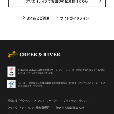
クリエイティブでお困りの企業様はこちら
よくあるご質問
サイトガイドライン
CREEK & RIVER Co., Ltd.
CREATIVE VILLAGEは株式会社クリーク･アンド･リバー社（東京証券
取引所プライム市場、
証券コード4763）が運営しています。
当社は、一般財団法人日本情報経済社会推進協会（JIPDEC）より
「プライバシーマーク」の
付与認定を受けています。
運営：株式会社クリーク･アンド･リバー社
プライバシーポリシー
クリーク･アンド･リバー社会員規約
特定個人情報基本方針