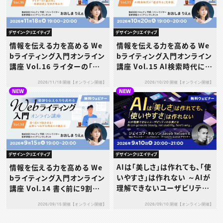
デザイン・クリエイティブ
デザイン・クリエイティブ
情報を伝える力を高める We
情報を伝える力を高める We
bライティング入門オンライン
bライティング入門オンライン
講座 Vol.16 ライターの「値
講座 Vol.15 AI検索時代に
決め」─単価設定と交渉の考
「選ばれる」文章術
2026/11/18 開催【オンライン開催】
2026/10/20 開催【オンライン開催】
え方
NEW
NEW
デザイン・クリエイティブ
デザイン・クリエイティブ
AIは「美しさ」は作れても、「使
情報を伝える力を高める We
いやすさ」は作れない ～AIが
bライティング入門オンライン
理解できないユーザビリティ
講座 Vol.14 書く前に9割決
の本質とは～
まる！成果につながる構成力
2026/09/10 開催【オンライン開催】
2026/09/15 開催【オンライン開催】
の鍛え方