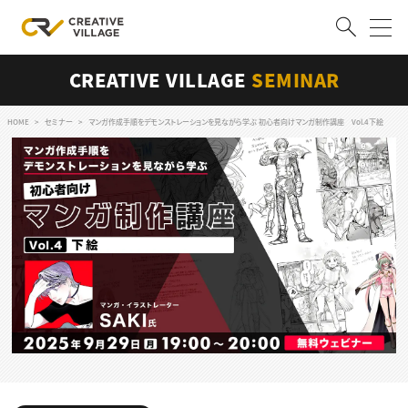
CREATIVE VILLAGE
SEMINAR
ACCOUNT
ログイン
会員登録
HOME
セミナー
マンガ作成手順をデモンストレーションを見ながら学ぶ 初心者向けマンガ制作講座 Vol.4下絵
RECRUIT
クリエイター求人を探す
CREATIVE JOB求人検索
特集求人
採用説明会
転職支援サービス
CONTENTS
スキルアップしたい！
スキルアップしたい！ トップ
デザイン
TOP Creator’s コラム
プログラミング