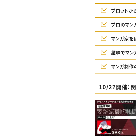
プロットか
プロのマン
マンガ家を
趣味でマン
マンガ制作
10/27開催