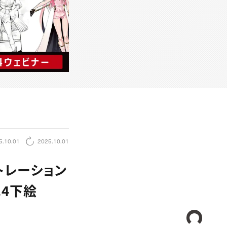
5.10.01
2025.10.01
トレーション
.4下絵
CREA