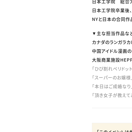
日本工学院 総合ア
日本工学院卒業後
NYと日本の合同作品
▼主な担当作品など
カナダのランガラ
中国アイドル漫画
大阪商業施設HEPF
「ひび割れペリドット
「スーパーのお嬢様
「本日はご成婚なり
「頂き女子が教えて
「このイベントは