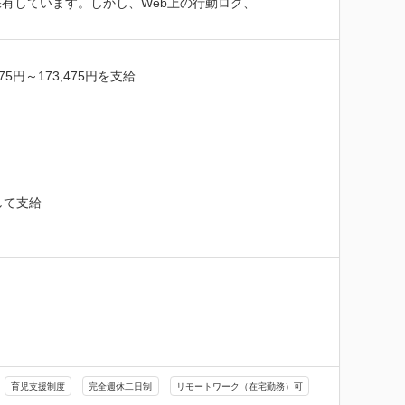
有しています。しかし、Web上の行動ログ、
～173,475円を支給

て支給

育児支援制度
完全週休二日制
リモートワーク（在宅勤務）可