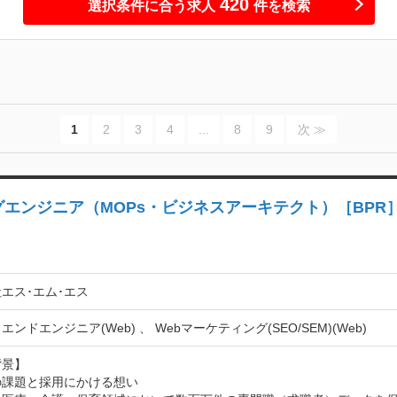
420
選択条件に合う求人
件を検索
1
2
3
4
...
8
9
次 ≫
エンジニア（MOPs・ビジネスアーキテクト）［BPR
エス･エム･エス
ンドエンジニア(Web) 、 Webマーケティング(SEO/SEM)(Web)
景】

課題と採用にかける想い
