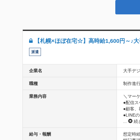
【札幌×ほぼ在宅☆】高時給1,600円～♪
派遣
企業名
大手デ
職種
制作進行管
業務内容
＼マーケ
●配信ス
●顧客、
...
続
給与・報酬
想定時給1