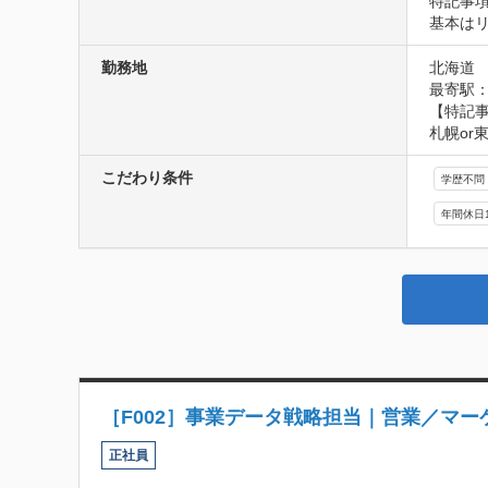
特記事項
基本は
勤務地
北海道
最寄駅：
【特記事
札幌or
こだわり条件
学歴不問
年間休日
［F002］事業データ戦略担当｜営業／マ
正社員