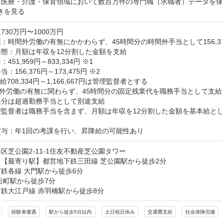
は医療・介護・保育領域において数百万件の専門職（求職者）データを保
きを見る
730万円〜1000万円
：時間外労働の有無にかかわらず、45時間分の時間外手当として156,375円
態：月額は年収を12分割した金額を支給

451,959円～833,334円 ※1

：156,375円～173,475円 ※2

給708,334円～1,166,667円は管理監督者とする

間外労働の有無に関わらず、45時間分の固定残業代を職務手当として支給

分は超過勤務手当として別途支給

監督者は職務手当を含まず、月額は年収を12分割した金額を基本給とし
賞与：年1回の考課を行い、昇降給の可能性あり
区芝公園2-11-1住友不動産芝公園タワー
【最寄り駅】都営地下鉄三田線 芝公園駅から徒歩2分

鉄各線 大門駅から徒歩6分

松町駅から徒歩7分

鉄大江戸線 赤羽橋駅から徒歩8分
経験者優遇
駅から徒歩5分以内
土日祝日休み
交通費支給
社会保険完備