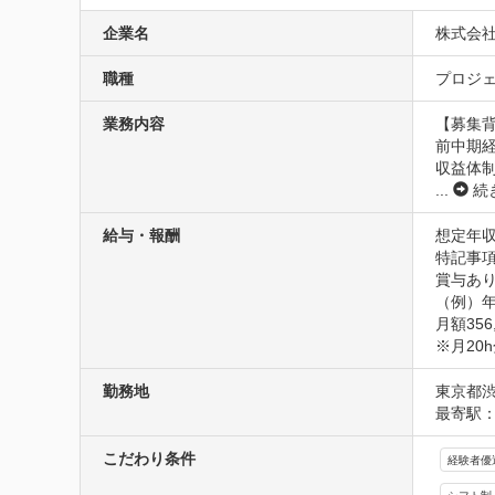
企業名
株式会
職種
プロジェ
業務内容
【募集背
前中期経
収益体
...
続
給与・報酬
想定年収5
特記事項
賞与あり
（例）年
月額356
※月20
勤務地
東京都渋
最寄駅：
こだわり条件
経験者優