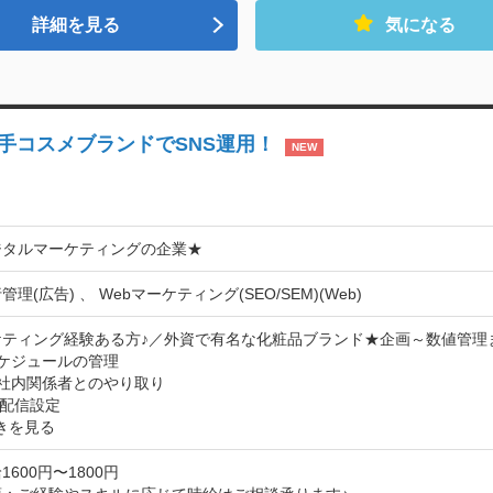
詳細を見る
気になる
大手コスメブランドでSNS運用！
NEW
ジタルマーケティングの企業★
理(広告) 、 Webマーケティング(SEO/SEM)(Web)
ティング経験ある方♪／外資で有名な化粧品ブランド★企画～数値管理ま
ケジュールの管理

社内関係者とのやり取り

きを見る
600円〜1800円