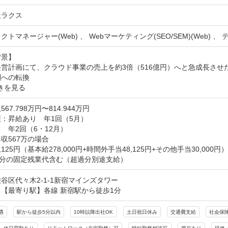
社ラクス
クトマネージャー(Web) 、 Webマーケティング(SEO/SEM)(Web) 、
景】

営計画にて、クラウド事業の売上を約3倍（516億円）へと急成長させた
制への転換
きを見る
67.798万円〜814.944万円
：昇給あり　年1回（5月）

　年2回（6・12月）

収567万の場合

,125円（基本給278,000円+時間外手当48,125円+その他手当30,000円）

h分の固定残業代含む（超過分別途支給）
谷区代々木2-1-1新宿マインズタワー
【最寄り駅】各線 新宿駅から徒歩1分
遇
駅から徒歩5分以内
10時以降出社OK
土日祝日休み
交通費支給
社会保