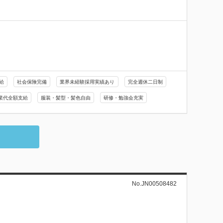
給
社会保険完備
業界未経験採用実績あり
完全週休二日制
業代全額支給
服装・髪型・髪色自由
研修・勉強会充実
No.JN00508482