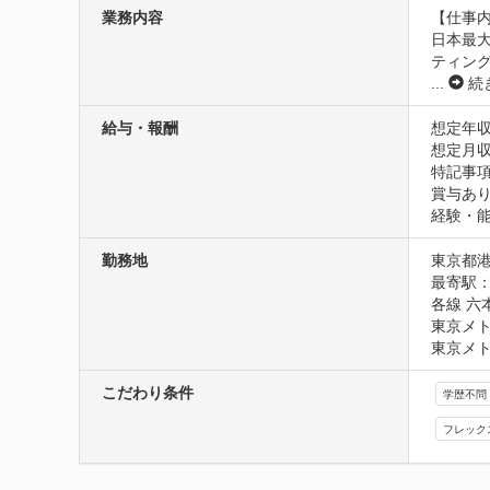
業務内容
【仕事内
日本最
ティン
...
続
給与・報酬
想定年収
想定月収4
特記事項
賞与あり
経験・
勤務地
東京都港
最寄駅：
各線 六
東京メト
東京メト
こだわり条件
学歴不問
フレック