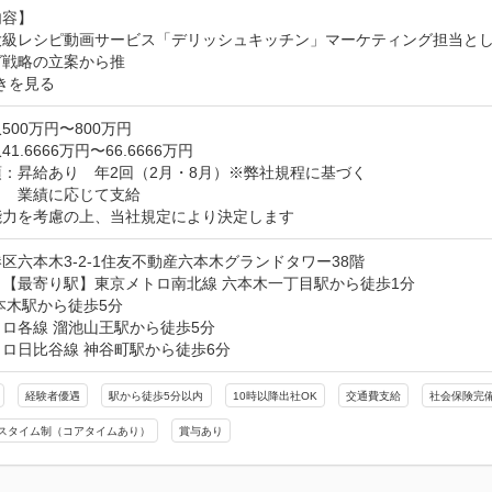
容】

大級レシピ動画サービス「デリッシュキッチン」マーケティング担当と
グ戦略の立案から推
きを見る
500万円〜800万円
1.6666万円〜66.6666万円
：昇給あり　年2回（2月・8月）※弊社規程に基づく

　業績に応じて支給

能力を考慮の上、当社規定により決定します
区六本木3-2-1住友不動産六本木グランドタワー38階
【最寄り駅】東京メトロ南北線 六本木一丁目駅から徒歩1分

本木駅から徒歩5分

ロ各線 溜池山王駅から徒歩5分

ロ日比谷線 神谷町駅から徒歩6分
経験者優遇
駅から徒歩5分以内
10時以降出社OK
交通費支給
社会保険完
スタイム制（コアタイムあり）
賞与あり