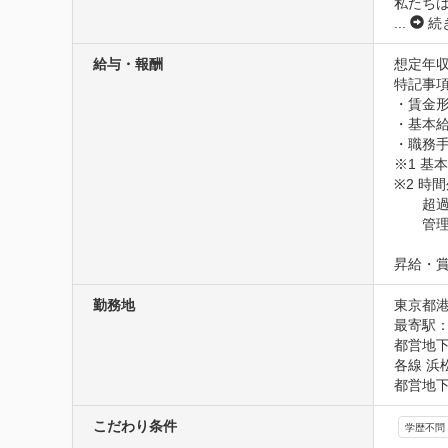
私たち
...
続
給与・報酬
想定年収
特記事項
・賃金形
・基本給：
・職務手当
※1 基本
※2 時
　　超過
　　管理
昇給・
勤務地
東京都港
最寄駅：
都営地下
各線 浜
都営地下
こだわり条件
学歴不問