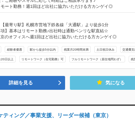
：ご経験やスキルに応じて時給はご相談承ります♪

リモート勤務！週1回ほど出社に協力いただける方カンゲイ◎
【最寄り駅】札幌市営地下鉄各線「大通駅」より徒歩1分

項】基本はリモート勤務♪出社時は通勤ベンリな駅直結☆

東京のオフィスへ週1回ほど出社に協力いただける方カンゲイ◎
経験者優遇
駅から徒歩5分以内
残業月20時間未満
土日祝日休み
交通費支
120日以上
リモートワーク（在宅勤務）可
フルリモートワーク（居住地問わず）
残
詳細を見る
気になる
ーケティング／事業支援、リーダー候補（東京）