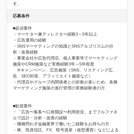
す。
応募条件
■必須要件

・マーケター兼ディレクター経験3～5年以上

・広告運用の経験

・SNSマーケティングの知識とSNSアルゴリズムの分
析・改善経験

・事業会社や広告代理店、個人事業等でマーケティング
施策やCRM施策など実務経験3年～5年程度

　※キャンペーン、広告施策（SNS、リスティング広
告、SEO対策、アフィリエイト施策など）

・代理店やグループ内関係者との折衝が多いため、各種
マーケティング施策の進行管理の実務経験者の方

■歓迎要件

・「広告〜集客〜口座開設〜利用状況」までフルファネ
ルで設計・分析・改善の経験

・職種問わず金融業界で働いたご経験をお持ちの方

・株、投資信託、FX、暗号資産（仮想通貨）などによる