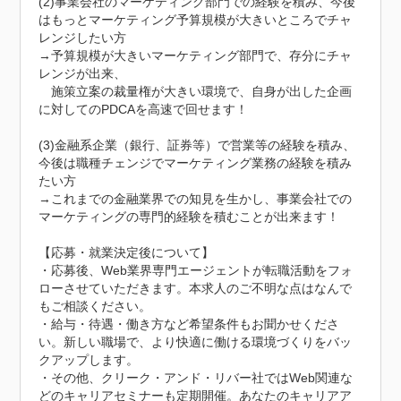
(2)事業会社のマーケティング部門での経験を積み、今後
はもっとマーケティング予算規模が大きいところでチャ
レンジしたい方

→予算規模が大きいマーケティング部門で、存分にチャ
レンジが出来、

　施策立案の裁量権が大きい環境で、自身が出した企画
に対してのPDCAを高速で回せます！

(3)金融系企業（銀行、証券等）で営業等の経験を積み、
今後は職種チェンジでマーケティング業務の経験を積み
たい方

→これまでの金融業界での知見を生かし、事業会社での
マーケティングの専門的経験を積むことが出来ます！

【応募・就業決定後について】

・応募後、Web業界専門エージェントが転職活動をフォ
ローさせていただきます。本求人のご不明な点はなんで
もご相談ください。

・給与・待遇・働き方など希望条件もお聞かせくださ
い。新しい職場で、より快適に働ける環境づくりをバッ
クアップします。

・その他、クリーク・アンド・リバー社ではWeb関連な
どのキャリアセミナーも定期開催。あなたのキャリアア