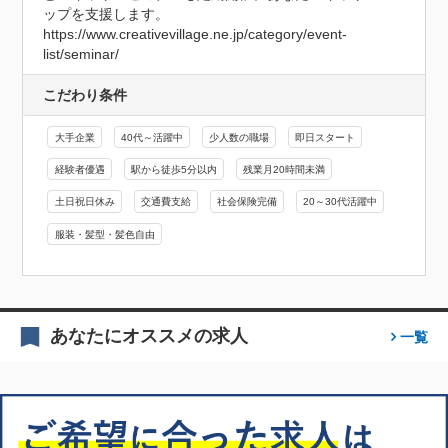
ップを支援します。

https://www.creativevillage.ne.jp/category/event-
list/seminar/
こだわり条件
大手企業
40代～活躍中
少人数の職場
即日スタート
経験者優遇
駅から徒歩5分以内
残業月20時間未満
土日祝日休み
交通費支給
社会保険完備
20～30代活躍中
服装・髪型・髪色自由
あなたにオススメの求人
一覧