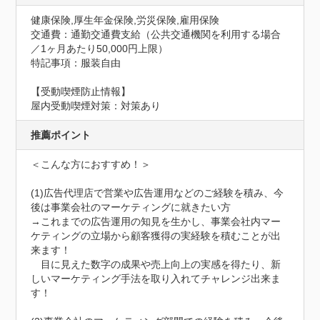
健康保険,厚生年金保険,労災保険,雇用保険
交通費：通勤交通費支給（公共交通機関を利用する場合
／1ヶ月あたり50,000円上限）
特記事項：服装自由
【受動喫煙防止情報】
屋内受動喫煙対策：対策あり
推薦ポイント
＜こんな方におすすめ！＞

(1)広告代理店で営業や広告運用などのご経験を積み、今
後は事業会社のマーケティングに就きたい方

→これまでの広告運用の知見を生かし、事業会社内マー
ケティングの立場から顧客獲得の実経験を積むことが出
来ます！

　目に見えた数字の成果や売上向上の実感を得たり、新
しいマーケティング手法を取り入れてチャレンジ出来ま
す！
