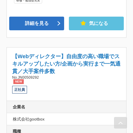
研修・勉強会充実
詳細を見る
気になる
【Webディレクター】自由度の高い職場でス
キルアップしたい方/企画から実行まで一気通
貫／大手案件多数
No.JN00509292
NEW
正社員
企業名
株式会社gootbox
職種