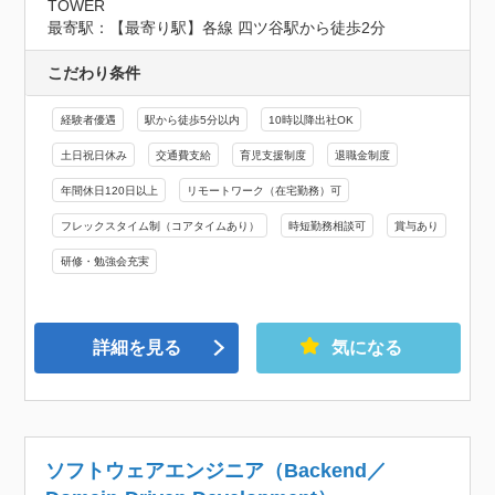
TOWER
最寄駅：【最寄り駅】各線 四ツ谷駅から徒歩2分
こだわり条件
経験者優遇
駅から徒歩5分以内
10時以降出社OK
土日祝日休み
交通費支給
育児支援制度
退職金制度
年間休日120日以上
リモートワーク（在宅勤務）可
フレックスタイム制（コアタイムあり）
時短勤務相談可
賞与あり
研修・勉強会充実
詳細を見る
気になる
ソフトウェアエンジニア（Backend／