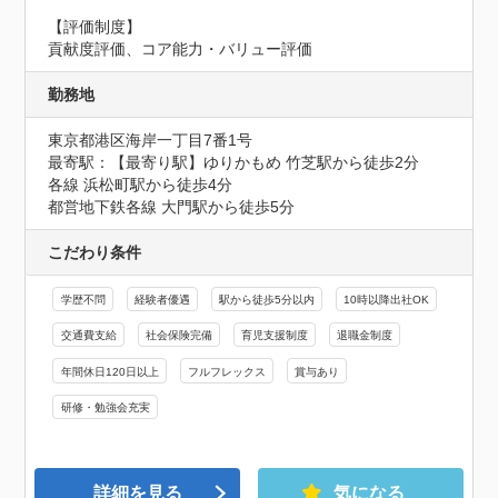
【評価制度】

貢献度評価、コア能力・バリュー評価
勤務地
東京都港区海岸一丁目7番1号
最寄駅：【最寄り駅】ゆりかもめ 竹芝駅から徒歩2分

各線 浜松町駅から徒歩4分

都営地下鉄各線 大門駅から徒歩5分
こだわり条件
学歴不問
経験者優遇
駅から徒歩5分以内
10時以降出社OK
交通費支給
社会保険完備
育児支援制度
退職金制度
年間休日120日以上
フルフレックス
賞与あり
研修・勉強会充実
詳細を見る
気になる