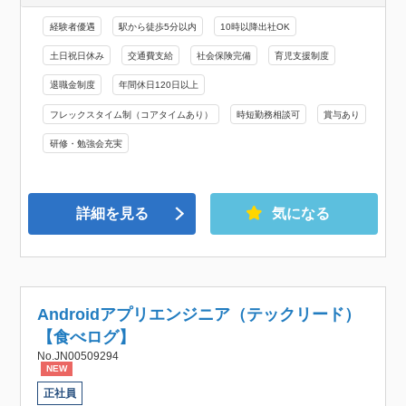
経験者優遇
駅から徒歩5分以内
10時以降出社OK
土日祝日休み
交通費支給
社会保険完備
育児支援制度
退職金制度
年間休日120日以上
フレックスタイム制（コアタイムあり）
時短勤務相談可
賞与あり
研修・勉強会充実
詳細を見る
気になる
Androidアプリエンジニア（テックリード）
【食べログ】
No.JN00509294
NEW
正社員