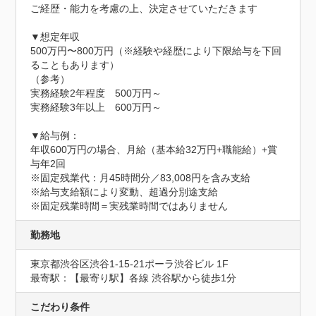
ご経歴・能力を考慮の上、決定させていただきます

▼想定年収

500万円〜800万円（※経験や経歴により下限給与を下回
ることもあります）

（参考）

実務経験2年程度　500万円～

実務経験3年以上　600万円～

▼給与例：

年収600万円の場合、月給（基本給32万円+職能給）+賞
与年2回

※固定残業代：月45時間分／83,008円を含み支給

※給与支給額により変動、超過分別途支給

※固定残業時間＝実残業時間ではありません
勤務地
東京都渋谷区渋谷1-15-21ポーラ渋谷ビル 1F
最寄駅：【最寄り駅】各線 渋谷駅から徒歩1分
こだわり条件