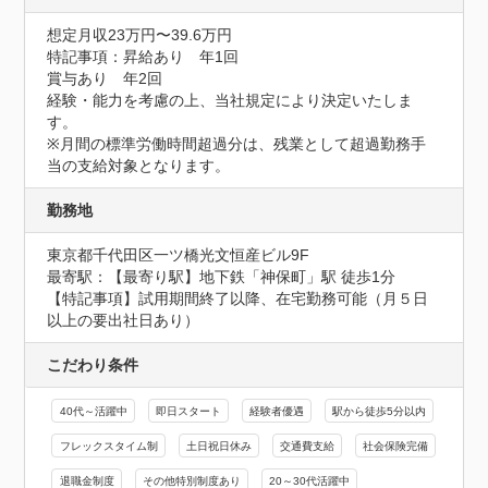
想定月収23万円〜39.6万円
特記事項：昇給あり　年1回

賞与あり　年2回

経験・能力を考慮の上、当社規定により決定いたしま
す。

※月間の標準労働時間超過分は、残業として超過勤務手
当の支給対象となります。
勤務地
東京都千代田区一ツ橋光文恒産ビル9F
最寄駅：【最寄り駅】地下鉄「神保町」駅 徒歩1分

【特記事項】試用期間終了以降、在宅勤務可能（月５日
以上の要出社日あり）
こだわり条件
40代～活躍中
即日スタート
経験者優遇
駅から徒歩5分以内
フレックスタイム制
土日祝日休み
交通費支給
社会保険完備
退職金制度
その他特別制度あり
20～30代活躍中