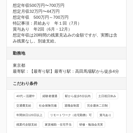
想定年収500万円〜700万円
想定月収32万円〜44万円
想定年収　500万円～700万円
特記事項：昇給あり　年１回（7月）

賞与あり　年2回（6月・12月）

想定年収は20時間の残業見込みの金額ですが、実際は含
み残業なし。別途支給。
勤務地
東京都
最寄駅：【最寄り駅】最寄り駅：高田馬場駅から徒歩4分
こだわり条件
40代～活躍中
経験者優遇
駅から徒歩5分以内
土日祝日休み
交通費支給
社会保険完備
退職金制度
完全週休二日制
年間休日120日以上
リモートワーク（在宅勤務）可
賞与あり
残業代全額支給
家賃補助・住宅手当
研修・勉強会充実