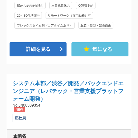
駅から徒歩5分以内
土日祝日休み
交通費支給
20～30代活躍中
リモートワーク（在宅勤務）可
フレックスタイム制（コアタイムあり）
服装・髪型・髪色自由
詳細を見る
気になる
システム本部／渋谷／開発／バックエンドエ
ンジニア（レバテック・営業支援プラットフ
ォーム開発）
No.JN00509354
NEW
正社員
企業名