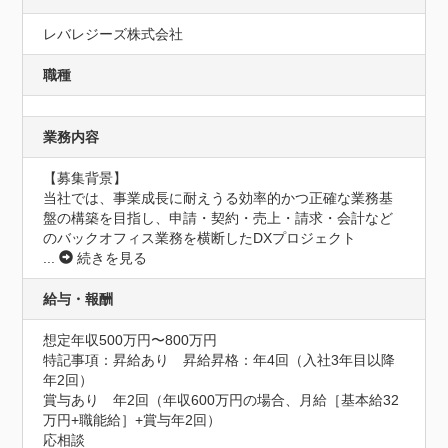
レバレジーズ株式会社
職種
業務内容
【募集背景】

当社では、事業成長に耐えうる効率的かつ正確な業務基
盤の構築を目指し、申請・契約・売上・請求・会計など
のバックオフィス業務を横断したDXプロジェクト
...
続きを見る
給与・報酬
想定年収500万円〜800万円
特記事項：昇給あり　昇給昇格：年4回（入社3年目以降
年2回）

賞与あり　年2回（年収600万円の場合、月給［基本給32
万円+職能給］+賞与年2回）

応相談
