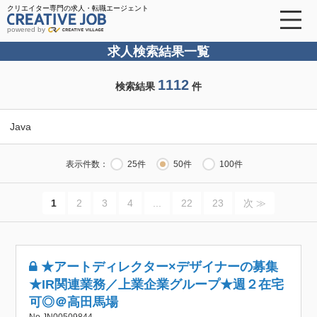
クリエイター専門の求人・転職エージェント
powered by
求人検索結果一覧
1112
検索結果
件
Java
表示件数：
25件
50件
100件
1
2
3
4
...
22
23
次 ≫
★アートディレクター×デザイナーの募集
★IR関連業務／上業企業グループ★週２在宅
可◎＠高田馬場
No.JN00509844