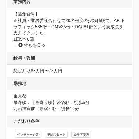
業務内容
【募集背景】

正社員・業務委託合わせて20名程度の少数精鋭で、APIト
ラフィック565倍・GMV35倍・DAU81倍という急成長を
支えてきました。

1日5〜8回
...
続きを見る
給与・報酬
想定月収65万円〜78万円
勤務地
東京都
最寄駅：【最寄り駅】渋谷駅：徒歩5分

明治神宮前〈原宿〉駅：徒歩12分
こだわり条件
ベンチャー企業
即日スタート
経験者優遇