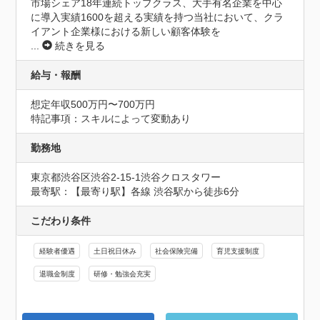
市場シェア18年連続トップクラス、大手有名企業を中心
に導入実績1600を超える実績を持つ当社において、クラ
イアント企業様における新しい顧客体験を
...
続きを見る
給与・報酬
想定年収500万円〜700万円
特記事項：スキルによって変動あり
勤務地
東京都渋谷区渋谷2-15-1渋谷クロスタワー
最寄駅：【最寄り駅】各線 渋谷駅から徒歩6分
こだわり条件
経験者優遇
土日祝日休み
社会保険完備
育児支援制度
退職金制度
研修・勉強会充実