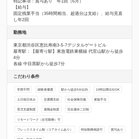
特記事項：賞与あり　年1回（6月）

【給与】

固定残業手当（35時間相当、超過分は支給）、給与見直
し年2回
勤務地
東京都渋谷区恵比寿南3-5-7デジタルゲートビル
最寄駅：【最寄り駅】東急電鉄東横線 代官山駅から徒歩
4分

各線 中目黒駅から徒歩7分
こだわり条件
学歴不問
経験者優遇
駅から徒歩5分以内
10時以降出社OK
土日祝日休み
交通費支給
社会保険完備
家族手当
育児支援制度
退職金制度
完全週休二日制
リモートワーク（在宅勤務）可
フレックスタイム制（コアタイムあり）
時短勤務相談可
賞与あり