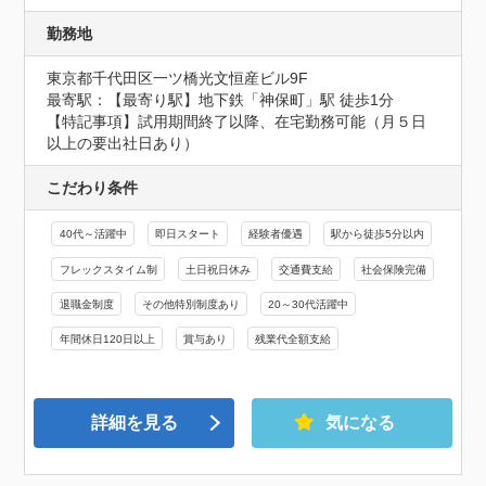
勤務地
東京都千代田区一ツ橋光文恒産ビル9F
最寄駅：【最寄り駅】地下鉄「神保町」駅 徒歩1分

【特記事項】試用期間終了以降、在宅勤務可能（月５日
以上の要出社日あり）
こだわり条件
40代～活躍中
即日スタート
経験者優遇
駅から徒歩5分以内
フレックスタイム制
土日祝日休み
交通費支給
社会保険完備
退職金制度
その他特別制度あり
20～30代活躍中
年間休日120日以上
賞与あり
残業代全額支給
詳細を見る
気になる