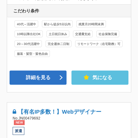
こだわり条件
40代～活躍中
駅から徒歩5分以内
残業月20時間未満
10時以降出社OK
土日祝日休み
交通費支給
社会保険完備
20～30代活躍中
完全週休二日制
リモートワーク（在宅勤務）可
服装・髪型・髪色自由
詳細を見る
気になる
【有名IP多数！】Webデザイナー
No.JN00479692
NEW
派遣