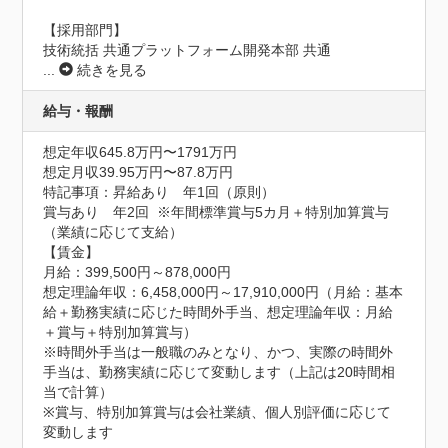
【採用部門】

技術統括 共通プラットフォーム開発本部 共通
...
続きを見る
給与・報酬
想定年収645.8万円〜1791万円
想定月収39.95万円〜87.8万円
特記事項：昇給あり　年1回（原則）

賞与あり　年2回  ※年間標準賞与5カ月＋特別加算賞与
（業績に応じて支給）

【賃金】

月給：399,500円～878,000円

想定理論年収：6,458,000円～17,910,000円（月給：基本
給＋勤務実績に応じた時間外手当、想定理論年収：月給
＋賞与＋特別加算賞与）

※時間外手当は一般職のみとなり、かつ、実際の時間外
手当は、勤務実績に応じて変動します（上記は20時間相
当で計算）

※賞与、特別加算賞与は会社業績、個人別評価に応じて
変動します
