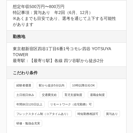
想定年収500万円〜800万円
特記事項：賞与あり　年2回（6月、12月）

※あくまでも目安であり、選考を通じて上下する可能性
があります
勤務地
東京都新宿区四谷1丁目6番1号コモレ四谷 YOTSUYA 
TOWER
最寄駅：【最寄り駅】各線 四ツ谷駅から徒歩2分
こだわり条件
経験者優遇
駅から徒歩5分以内
10時以降出社OK
土日祝日休み
交通費支給
育児支援制度
退職金制度
年間休日120日以上
リモートワーク（在宅勤務）可
フレックスタイム制（コアタイムあり）
時短勤務相談可
賞与あり
研修・勉強会充実