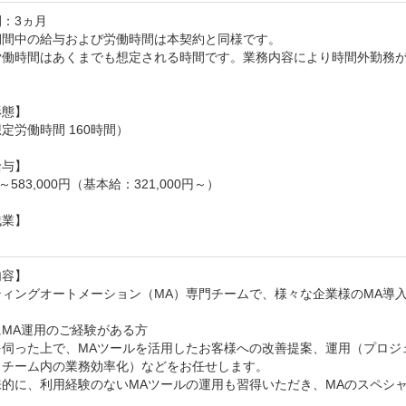
：3ヵ月

間中の給与および労働時間は本契約と同様です。

労働時間はあくまでも想定される時間です。業務内容により時間外勤務
態】

定労働時間 160時間）

与】

00～583,000円（基本給：321,000円～）

業】

容】

ィングオートメーション（MA）専門チームで、様々な企業様のMA導入
MA運用のご経験がある方

を伺った上で、MAツールを活用したお客様への改善提案、運用（プロジ
チーム内の業務効率化）などをお任せします。

来的に、利用経験のないMAツールの運用も習得いただき、MAのスペシャ