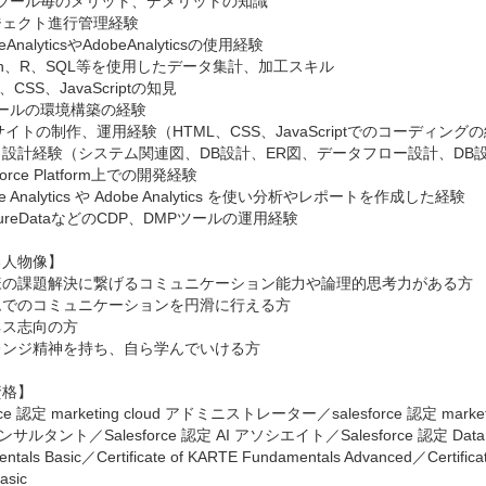
ツール毎のメリット、デメリットの知識

ェクト進行管理経験

eAnalyticsやAdobeAnalyticsの使用経験

hon、R、SQL等を使用したデータ集計、加工スキル

、CSS、JavaScriptの知見

ールの環境構築の経験

サイトの制作、運用経験（HTML、CSS、JavaScriptでのコーディングの
設計経験（システム関連図、DB設計、ER図、データフロー設計、DB設
force Platform上での開発経験

e Analytics や Adobe Analytics を使い分析やレポートを作成した経験

sureDataなどのCDP、DMPツールの運用経験

人物像】

様の課題解決に繋げるコミュニケーション能力や論理的思考力がある方

でのコミュニケーションを円滑に行える方

ス志向の方

ンジ精神を持ち、自ら学んでいける方

格】

orce 認定 marketing cloud アドミニストレーター／salesforce 認定 market
コンサルタント／Salesforce 認定 AI アソシエイト／Salesforce 認定 Data C
ntals Basic／Certificate of KARTE Fundamentals Advanced／Certificat
asic
