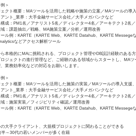
例＞

ェクト概要：MAツールを活用した戦略や施策の立案／MAツールの導入
アント_業界：大手金融サービス会社／大手メガバンクなど

構成：PM1名／アナリスト5名／ディレクター4名／アーキテクト2名／デ
域：課題抽出／戦略、MA施策立案／分析／運用改善

例：KARTE（KARTE Web、KARTE Datahub、KARTE Messegeなど）／
 Analyticsなどアクセス解析ツール

ら本格的にMAに挑戦される、プロジェクト管理やDB設計経験のある方

プロジェクトの進行管理など、ご経験のある領域からスタートし、MAツ
、業務効率化などの対応をお願いします。

例＞

ェクト概要：MAツールを活用した施策の実装／MAツールの導入支援、
アント_業界：大手金融サービス会社／大手メガバンクなど

構成：PM1名／アナリスト5名／ディレクター4名／アーキテクト2名／デ
域：施策実装／フィジビリティ確認／運用改善

ル例：KARTE（KARTE Web、KARTE Datahub、KARTE Messegeなど


外の大手クライアント、大規模プロジェクトに関わることができる

前半～30代の若いメンバーが多く在籍
