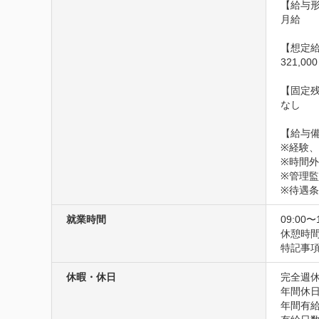
【給与形
月給

【想定給
321,0
【固定残
なし

【給与備
※経験、
※時間外
※管理監
※待遇
就業時間
09:00〜
休憩時間
特記事
休暇・休日
完全週休
年間休日1
年間有給