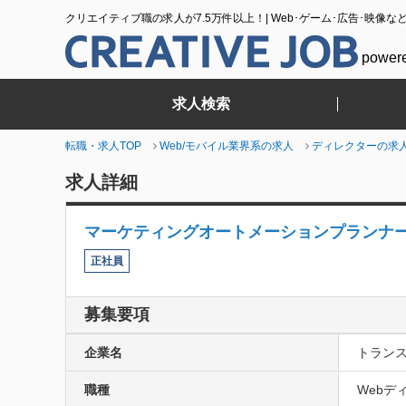
クリエイティブ職の求人が7.5万件以上！| Web･ゲーム･広告･映像な
power
求人検索
転職・求人TOP
Web/モバイル業界系の求人
ディレクターの求
求人詳細
マーケティングオートメーションプランナ
正社員
募集要項
企業名
トランス
職種
Webディ