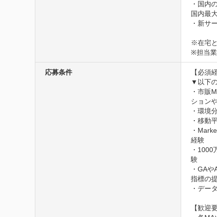
・国内
国内最大
・新サー
※在宅
※担当
応募条件
【必須経
▼以下の
・市販M
ションや
・環境分
・移動
・Mark
経験

・10
験

・GA
指標の提
・データ
【歓迎要