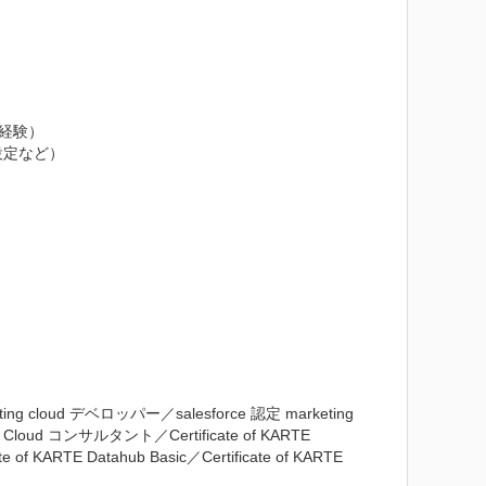
経験）

定など）

ing cloud デベロッパー／salesforce 認定 marketing 
loud コンサルタント／Certificate of KARTE 
e of KARTE Datahub Basic／Certificate of KARTE 