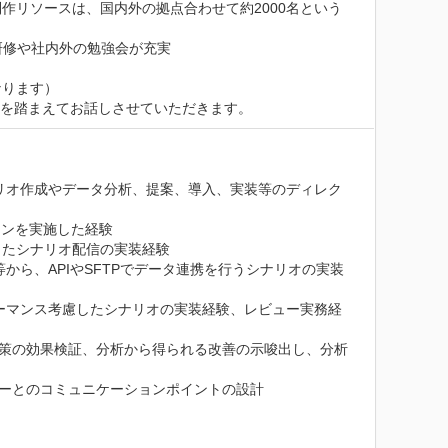
作リソースは、国内外の拠点合わせて約2000名という
修や社内外の勉強会が充実

ります）

ルを踏まえてお話しさせていただきます。
用いた、シナリオ作成やデータ分析、提案、導入、実装等のディレク
ンを実施した経験

たシナリオ配信の実装経験

ードパーティー等から、APIやSFTPでデータ連携を行うシナリオの実装
ォーマンス考慮したシナリオの実装経験、レビュー実務経
施策の効果検証、分析から得られる改善の示唆出し、分析
ーとのコミュニケーションポイントの設計
