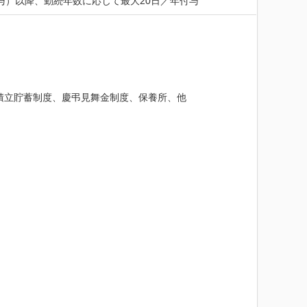
与）以降、勤続年数に応じて最大20日／年付与
積立貯蓄制度、慶弔見舞金制度、保養所、他
