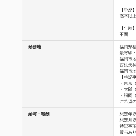
【学歴】
高卒以上
【年齢】
不問
勤務地
福岡県福
最寄駅：
福岡市地
西鉄天神
福岡市地
【特記
・東京（
・大阪（
・福岡（
ご希望
給与・報酬
想定年収
想定月収3
特記事項
賞与あり