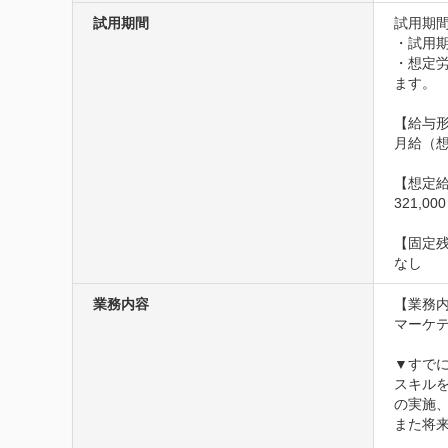
試用期間
試用期間
・試用期
・想定
ます。

【給与形
月給（想
【想定給
321,0
【固定残
なし
業務内容
【業務内
マーケテ
▼すでに
スキル
の実施、
また将