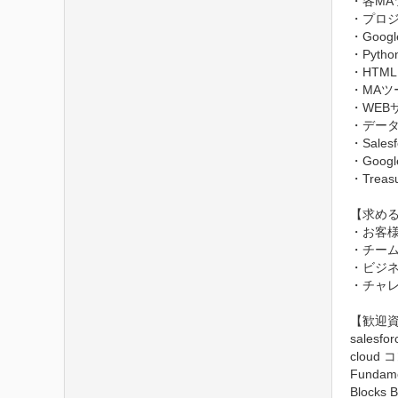
・各MA
・プロジ
・Googl
・Pyt
・HTML
・MAツ
・WEB
・データ
・Sales
・Googl
・Trea
【求める
・お客
・チーム
・ビジネ
・チャレ
【歓迎資
salesf
cloud 
Fundame
Blocks B