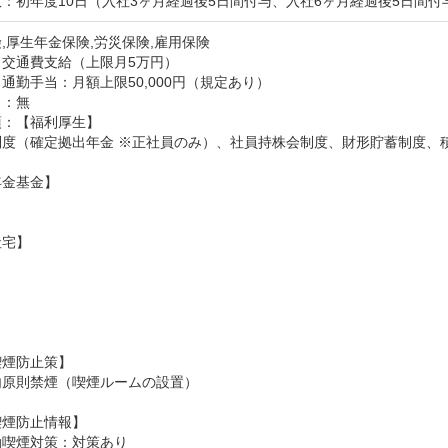
：初年度10日（入社3ヶ月経過後5日間付与、入社6ヶ月経過後5日間付
,厚生年金保険,労災保険,雇用保険
：交通費支給（上限月5万円）
通勤手当：月額上限50,000円（規定あり）

当：無
：【福利厚生】

制度（確定拠出年金 ※正社員のみ）、社員持株会制度、財形貯蓄制度、
金基金】

宅】



煙防止策】

内原則禁煙（喫煙ルームの設置）
喫煙防止情報】
動喫煙対策：対策あり