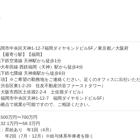






岡市中央区天神1-12-7福岡ダイヤモンドビル5F／東京都／大阪府
【最寄り駅】【福岡】

下鉄空港線 天神駅から徒歩1分

大牟田線 西鉄福岡（天神）駅から徒歩4分

下鉄七隈線 天神南駅から徒歩6分

事項】※ご希望の勤務地をご連絡ください。近くのオフィスに出社いただ
渋谷区東1-2-20　住友不動産渋谷ファーストタワー）

大阪市西区土佐堀2-2-4　土佐堀ダイビル）

福岡市中央区天神1-12-7　福岡ダイヤモンドビル5F）

の拠点で就業が可能ですので、ご相談ください。
500万円〜700万円
2.1万円〜58.3万円
：昇給あり　年1回（4月）

　年2回（7月・12月）※給与体系年俸者を除く
