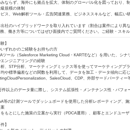
のみならず、海外にも拠点を拡大、体制のグローバル化を図っており、制
級規模の体制

ビス、Web解析ツール・広告関連業務、ビジネススキルなど、幅広い研
と出社のハイブリッドワークを取り入れています（割合は案件により異な
業務、働き方等についてはぜひ面接内でご質問ください。ご経験・スキ
験】

いずれかのご経験をお持ちの方

Aツール（Salesforce Marketing Cloud・KARTEなど）を
エンジニアリングの経験

析、STP分析、マーケティングミックス等を使ってマーケティングプラ
平均や標準偏差などの関数を利用して、データを加工・データ傾向に応じ
etingCloudPersonalization、SalesCloud、CDP、外部サ
00万件以上のデータ量に際し、システム拡張性・メンテナンス性・パフ
やAA等の計測ツールでダッシュボードを使用した分析レポーティング、
案

をもとにした施策の立案から実行（PDCA運用）、顧客とエンドユーザ
件】
