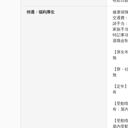
有給日数
待遇・福利厚生
健康保険
交通費
諸手当：
家族手
特記事項
退職金
【厚生年
無

【寮・社
無

【定年】
有

【受動喫
有：屋
【受動
屋内受