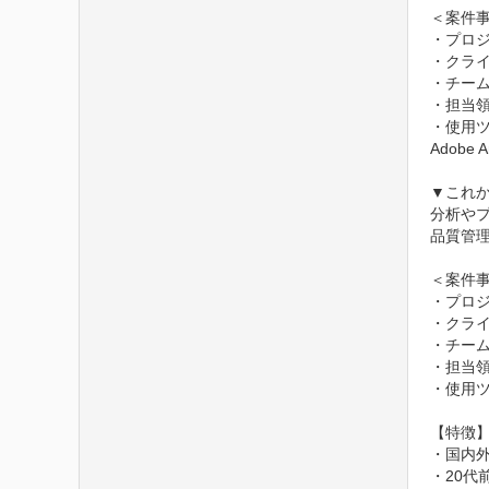
＜案件事
・プロジ
・クライ
・チーム
・担当領
・使用ツール
Adobe
▼これか
分析や
品質管理
＜案件事
・プロジ
・クライ
・チーム
・担当領
・使用ツー
【特徴】
・国内
・20代