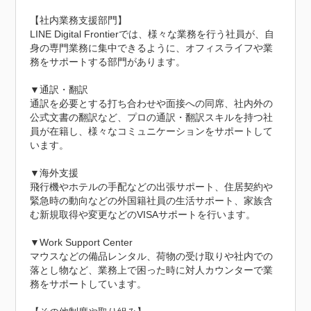
【社内業務支援部門】

LINE Digital Frontierでは、様々な業務を行う社員が、自
身の専門業務に集中できるように、オフィスライフや業
務をサポートする部門があります。

▼通訳・翻訳

通訳を必要とする打ち合わせや面接への同席、社内外の
公式文書の翻訳など、プロの通訳・翻訳スキルを持つ社
員が在籍し、様々なコミュニケーションをサポートして
います。

▼海外支援

飛行機やホテルの手配などの出張サポート、住居契約や
緊急時の動向などの外国籍社員の生活サポート、家族含
む新規取得や変更などのVISAサポートを行います。

▼Work Support Center

マウスなどの備品レンタル、荷物の受け取りや社内での
落とし物など、業務上で困った時に対人カウンターで業
務をサポートしています。
