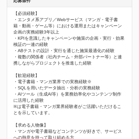
応募条件
【必須経験】

・エンタメ系アプリ／Webサービス（マンガ・電子書
籍・動画・ゲーム等）における運用またはキャンペーン
企画の実務経験3年以上

・KPIを意識したキャンペーンや施策の企画・実行・効果
検証の一連の経験

・ABテストの設計・実行を通じた施策最適化の経験

・複数の関係者（社内チーム・外部パートナー等）と連
携しながらプロジェクトを推進した経験

【歓迎経験】

・電子書籍・マンガ業界での実務経験※

・SQLを用いたデータ抽出・分析の実務経験

・AIツール（生成AI等）を業務効率化やコンテンツ制作
に活用した経験

※は電子書籍・マンガ業界経験者がご活躍いただけるこ
とを示しています。

【求める人物像】

・マンガや電子書籍などコンテンツが好きで、サービス
への熱意を持って取り組める方
