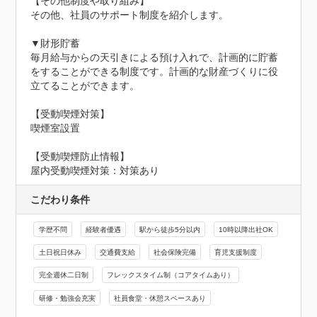
【その他制度や取り組み】

その他、社員のサポート制度を紹介します。

▼財形貯蓄

毎月給与からの天引きによる預け入れで、計画的に貯蓄
をすることができる制度です。計画的な財産づくりに役
立てることができます。

【受動喫煙対策】

喫煙室設置
【受動喫煙防止情報】
屋内受動喫煙対策：対策あり
こだわり条件
学歴不問
経験者優遇
駅から徒歩5分以内
10時以降出社OK
土日祝日休み
交通費支給
社会保険完備
育児支援制度
完全週休二日制
フレックスタイム制（コアタイムあり）
研修・勉強会充実
社員食堂・休憩スペースあり