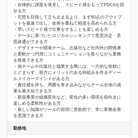
・自律的に課題を発見し、スピード感をもってPDCAを回
せる方

・完璧を目指して立ち止まるより、まず80点のアウトプ
ットを最速で出し、改善を重ねて精度を高められる方

・早いスピード感で仕事をすることを楽しめる方

・データに基づいたロジカルシンキングで意思決定・意
思疎通ができる方

・デザイナーや開発チーム、出版社など社内外の関係者
と柔軟かつ円滑にコミュニケーションを取りながら業務
を推進できる方

・他チームや出版社と協業する際には、一方的な依頼に
とどまらず、双方にメリットのある枠組みを作るディー
ルメイカーマインドがある方

・責任感を持ち、周囲を巻き込みながらチーム全体の成
果を最大化できる方

・新規事業や組織変化など、変化の多い環境を前向きに
楽しめる柔軟性がある方

・新しい知識やツールの習得に意欲的で、常に業務改善
を意識できる方
勤務地