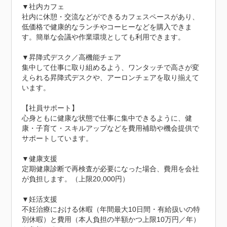
▼社内カフェ

社内に休憩・交流などができるカフェスペースがあり、
低価格で健康的なランチやコーヒーなどを購入できま
す。簡単な会議や作業環境としても利用できます。

▼昇降式デスク／高機能チェア

集中して仕事に取り組めるよう、ワンタッチで高さが変
えられる昇降式デスクや、アーロンチェアを取り揃えて
います。

【社員サポート】

心身ともに健康な状態で仕事に集中できるように、健
康・子育て・スキルアップなどを費用補助や機会提供で
サポートしています。

▼健康支援

定期健康診断で再検査が必要になった場合、費用を会社
が負担します。（上限20,000円）

▼妊活支援

不妊治療における休暇（年間最大10日間・有給扱いの特
別休暇）と費用（本人負担の半額かつ上限10万円／年）