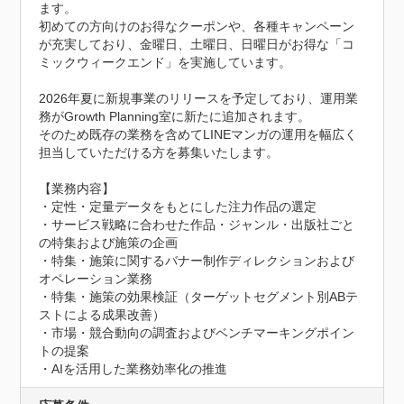
ます。

初めての方向けのお得なクーポンや、各種キャンペーン
が充実しており、金曜日、土曜日、日曜日がお得な「コ
ミックウィークエンド」を実施しています。

2026年夏に新規事業のリリースを予定しており、運用業
務がGrowth Planning室に新たに追加されます。

そのため既存の業務を含めてLINEマンガの運用を幅広く
担当していただける方を募集いたします。

【業務内容】

・定性・定量データをもとにした注力作品の選定

・サービス戦略に合わせた作品・ジャンル・出版社ごと
の特集および施策の企画

・特集・施策に関するバナー制作ディレクションおよび
オペレーション業務

・特集・施策の効果検証（ターゲットセグメント別ABテ
ストによる成果改善）

・市場・競合動向の調査およびベンチマーキングポイン
トの提案

・AIを活用した業務効率化の推進