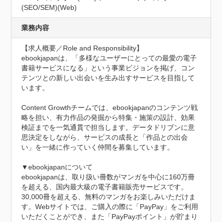
(SEO/SEM)(Web)
業務内容
【求人概要／Role and Responsibility】

ebookjapanは、「多様なユーザーにとっての最愛の電子
書籍サービスになる」という事業ビジョンを掲げ、コン
テンツとの新しい出会いを生み出すサービスを目指して
います。

Content Growthチームでは、ebookjapanのコンテンツ戦
略を担い、有力作品の発掘から特集・施策の設計、効果
検証までを一気通貫で担当します。データドリブンに意
思決定をしながら、サービスの成長と「作品との出会
い」を一緒に作っていく仲間を募集しています。

▼ebookjapanについて

ebookjapanは、取り扱い冊数がマンガを中心に160万冊
を超える、国内最大級の電子書籍販売サービスです。
30,000冊を超える、無料のマンガをお楽しみいただけま
す。Webサイトでは、ご購入の際に「PayPay」をご利用
いただくことができ、また「PayPayポイント」が貯まり