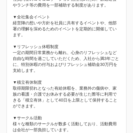
やランチ等の費用を一部補助する制度があります。

▼全社集会イベント

経営陣の想いや方針を社員に共有するイベントや、他部
署の理解を深めるためのイベントを定期的に開催してい
ます。

▼リフレッシュ休暇制度

一定の期間日常業務から離れ、心身のリフレッシュなど
自由な時間を過ごしていただくため、入社から満3年ごと
に、特別休暇の付与およびリフレッシュ補助金30万円を
支給します。

▼積立有休制度

取得期限切れとなった有給休暇を、業務外の傷病や、家
族の看護・介護でお休みする必要が生じた際等に利用で
きる「積立有休」として40日を上限として保持すること
ができます。

▼サークル活動

様々な種類のサークルが数多く活動しており、活動費用
は会社が一部負担しています。
