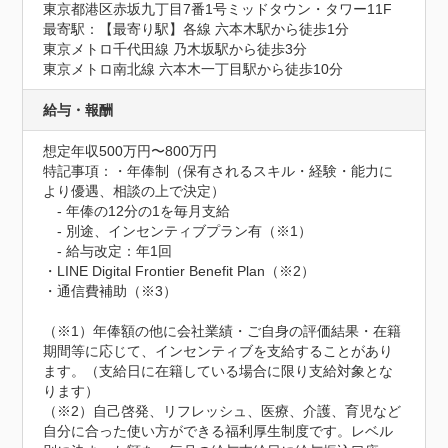
東京都港区赤坂九丁目7番1号ミッドタウン・タワー11F
最寄駅：【最寄り駅】各線 六本木駅から徒歩1分

東京メトロ千代田線 乃木坂駅から徒歩3分

東京メトロ南北線 六本木一丁目駅から徒歩10分
給与・報酬
想定年収500万円〜800万円
特記事項：・年俸制（保有されるスキル・経験・能力に
より優遇、相談の上で決定）

　- 年俸の12分の1を毎月支給

　- 別途、インセンティブプラン有（※1）

　- 給与改定：年1回

・LINE Digital Frontier Benefit Plan（※2）

・通信費補助（※3）

（※1）年俸額の他に会社業績・ご自身の評価結果・在籍
期間等に応じて、インセンティブを支給することがあり
ます。（支給日に在籍している場合に限り支給対象とな
ります）

（※2）自己啓発、リフレッシュ、医療、介護、育児など
自分に合った使い方ができる福利厚生制度です。レベル