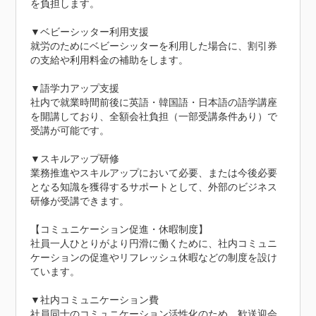
を負担します。

▼ベビーシッター利用支援

就労のためにベビーシッターを利用した場合に、割引券
の支給や利用料金の補助をします。

▼語学力アップ支援

社内で就業時間前後に英語・韓国語・日本語の語学講座
を開講しており、全額会社負担（一部受講条件あり）で
受講が可能です。

▼スキルアップ研修

業務推進やスキルアップにおいて必要、または今後必要
となる知識を獲得するサポートとして、外部のビジネス
研修が受講できます。

【コミュニケーション促進・休暇制度】

社員一人ひとりがより円滑に働くために、社内コミュニ
ケーションの促進やリフレッシュ休暇などの制度を設け
ています。

▼社内コミュニケーション費

社員同士のコミュニケーション活性化のため、歓送迎会