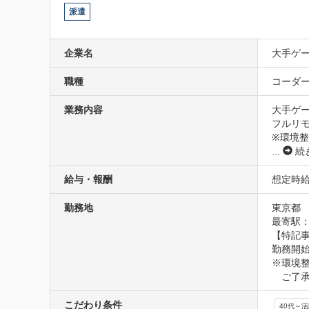
派遣
企業名
大手ゲ
職種
コーダー(
業務内容
大手ゲー
フルリモ
※環境
...
続
給与・報酬
想定時給2
勤務地
東京都
最寄駅：
【特記事
勤務開始
※環境
　ご了
こだわり条件
40代～