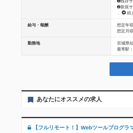
➊既存サ
➋新規
...
続
給与・報酬
想定年収
想定月収
勤務地
宮城県仙
最寄駅
あなたにオススメの求人
【フルリモート！】Webツールプログラ