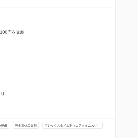
00円を支給

あり
険完備
完全週休二日制
フレックスタイム制（コアタイムあり）