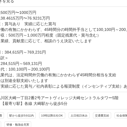
きを見る
500万円〜1000万円
8.4615万円〜76.9231万円
：賞与あり　実績に応じた賞与

働の有無にかかわらず、45時間分の時間外手当として100,100円～200,1
収：500万円～1,000万円程度（固定残業代・賞与含む）

業績、貢献度に応じて、相談のうえ決定いたします

384,615円～769,231円

訳＞

84,515円～569,131円

：100,100円～200,100円

業代は、法定時間外労働の有無にかかわらず45時間分相当を支給

は別途全額支給いたします

、実績に応じた賞与／社内表彰による報奨制度（インセンティブ支給）
川区大崎一丁目2番2号アートヴィレッジ大崎セントラルタワー5階
【最寄り駅】各線 大崎駅から徒歩5分
遇
駅から徒歩5分以内
10時以降出社OK
土日祝日休み
交通費支給
社会保
研修・勉強会充実