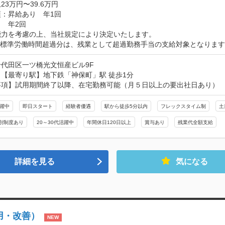
23万円〜39.6万円
：昇給あり　年1回

　年2回

力を考慮の上、当社規定により決定いたします。

の標準労働時間超過分は、残業として超過勤務手当の支給対象となりま
代田区一ツ橋光文恒産ビル9F
【最寄り駅】地下鉄「神保町」駅 徒歩1分

事項】試用期間終了以降、在宅勤務可能（月５日以上の要出社日あり）
活躍中
即日スタート
経験者優遇
駅から徒歩5分以内
フレックスタイム制
土
別制度あり
20～30代活躍中
年間休日120日以上
賞与あり
残業代全額支給
詳細を見る
気になる
用・改善）
NEW