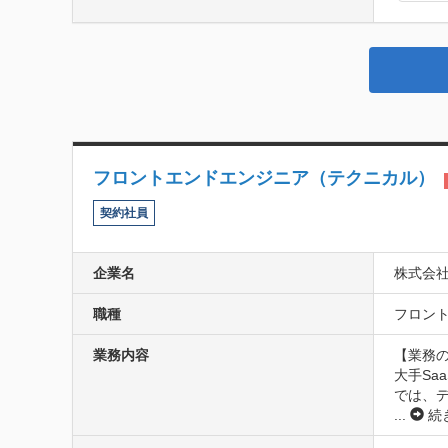
フロントエンドエンジニア（テクニカル）
契約社員
企業名
株式会
職種
フロント
業務内容
【業務の
大手S
では、
...
続