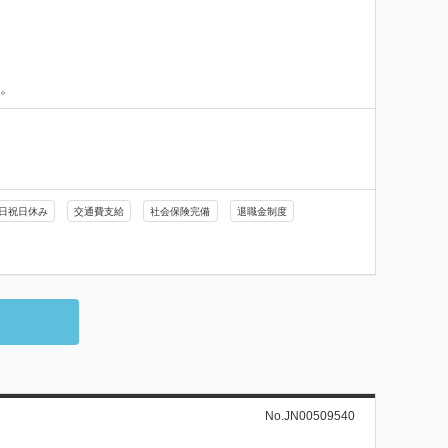
す。
日祝日休み
交通費支給
社会保険完備
退職金制度
No.JN00509540