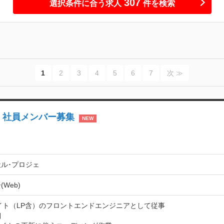
307
選択条件に合う求人
件を検索
1
2
3
4
5
6
7
次 ≫
 社員メンバー募集
NEW
ル･プロジェ
Web)
イト（LP含）のフロントエンドエンジニアとして従事


