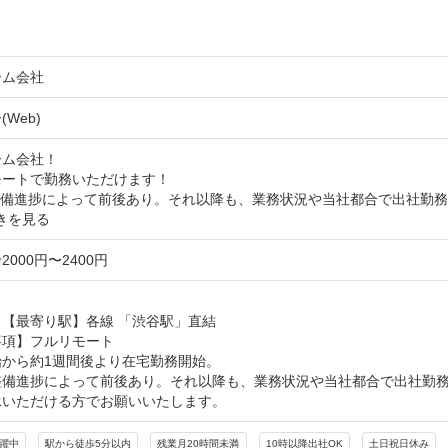
ーム会社
Web)
ム会社！

ートで勤務いただけます！

整備進捗によって前後あり。それ以降も、業務状況や当社都合で出社勤
きを見る
000円〜2400円
【最寄り駅】各線 「渋谷駅」直結

項】フルリモート

から約1週間後より在宅勤務開始。

整備進捗によって前後あり。それ以降も、業務状況や当社都合で出社勤務
承いただける方でお願いいたします。
活躍中
駅から徒歩5分以内
残業月20時間未満
10時以降出社OK
土日祝日休み