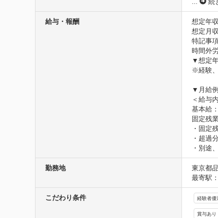
...
続
給与・報酬
想定年収
想定月収3
特記事項
時間外労
▼想定年
※経験、
▼月給例：
＜給与内
基本給：2
固定残業代
・固定残
・超過分
・別途
勤務地
東京都品
最寄駅：
こだわり条件
経験者優
賞与あり