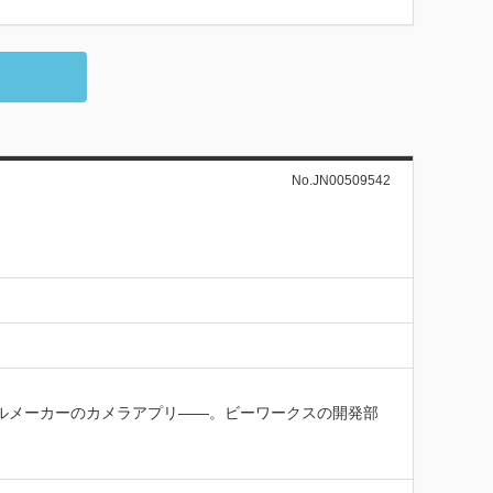
No.JN00509542
バルメーカーのカメラアプリ——。ビーワークスの開発部