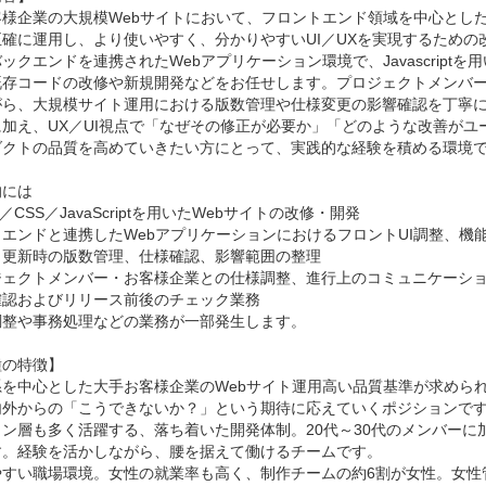
客様企業の大規模Webサイトにおいて、フロントエンド領域を中心とし
正確に運用し、より使いやすく、分かりやすいUI／UXを実現するため
ックエンドを連携されたWebアプリケーション環境で、Javascrip
既存コードの改修や新規開発などをお任せします。プロジェクトメンバ
がら、大規模サイト運用における版数管理や仕様変更の影響確認を丁寧
に加え、UX／UI視点で「なぜその修正が必要か」「どのような改善が
ダクトの品質を高めていきたい方にとって、実践的な経験を積める環境で
には

／CSS／JavaScriptを用いたWebサイトの改修・開発

エンドと連携したWebアプリケーションにおけるフロントUI調整、機能
更新時の版数管理、仕様確認、影響範囲の整理

ジェクトメンバー・お客様企業との仕様調整、進行上のコミュニケーショ
認およびリリース前後のチェック業務

整や事務処理などの業務が一部発生します。

の特徴】

系を中心とした大手お客様企業のWebサイト運用高い品質基準が求められ
内外からの「こうできないか？」という期待に応えていくポジションです
ン層も多く活躍する、落ち着いた開発体制。20代～30代のメンバーに
す。経験を活かしながら、腰を据えて働けるチームです。

やすい職場環境。女性の就業率も高く、制作チームの約6割が女性。女性管