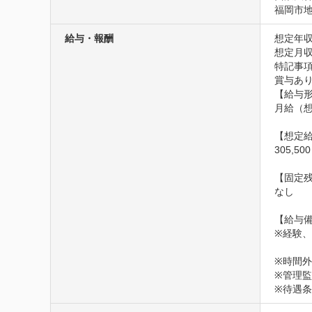
福岡市地
給与・報酬
想定年収
想定月収
特記事項
賞与あり
【給与形
月給（想
【想定給
305,5
【固定残
なし

【給与備
※経験、
※時間外
※管理監
※待遇