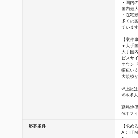
・国内
国内最大
・在宅
多くの
ていま
【案件事
▼大手国
大手国
ビスサイ
オウンド
幅広い
大規模
※上記は
※本求人
勤務地備
※オフ
応募条件
【求める
A：HT