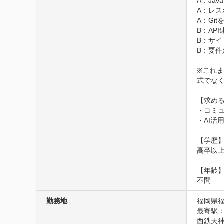
A：Jav
A：レス
A：Gi
B：AP
B：サイ
B：要件
※これ
式でなく
【求める
・コミ
・AI活
【学歴】
高卒以上
【年齢】
不問
勤務地
福岡県福
最寄駅：
西鉄天神