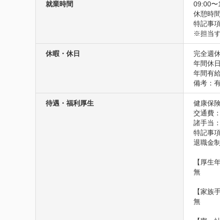
就業時間
09:00〜
休憩時間
特記事項
※担当
休暇・休日
完全週休
年間休日：
年間有給
備考：有
待遇・福利厚生
健康保険
交通費
諸手当：
特記事項
退職金
【厚生年
無

【家族手
無
