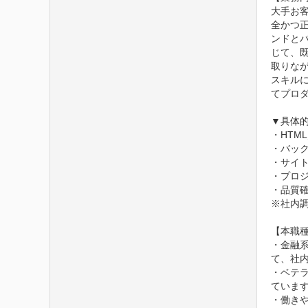
大手お
全かつ
ンドとバ
じて、
取りな
スキル
てプロ
▼具体的
・HTML
・バック
・サイト
・プロ
・品質確
※社内調
【本職種
・金融
て、社
・ベテラ
ていま
・働き