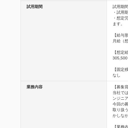
試用期間
試用期間
・試用期
・想定
ます。

【給与形
月給（想
【想定給
305,5
【固定残
なし
業務内容
【募集背
当社で
ンジニア
今回の
取り扱
かしな
【業務内