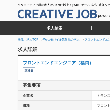
クリエイティブ職の求人が7.5万件以上！| Web･ゲーム･広告･映像な
power
求人検索
転職・求人TOP
Web/モバイル業界系の求人
フロントエンドエ
求人詳細
フロントエンドエンジニア（福岡）
正社員
募集要項
企業名
トランス
職種
フロント