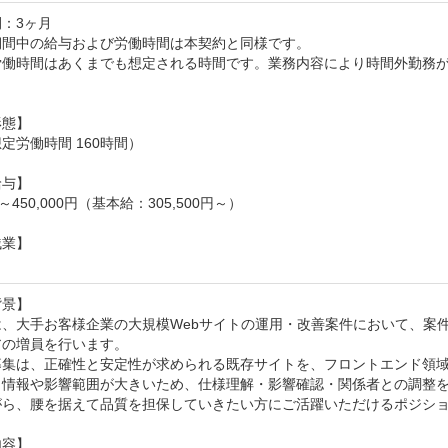
：3ヶ月

間中の給与および労働時間は本契約と同様です。

労働時間はあくまでも想定される時間です。業務内容により時間外勤務
態】

定労働時間 160時間）

与】

00～450,000円（基本給：305,500円～）

業】

景】

は、大手お客様企業の大規模Webサイトの運用・改善案件において、案
の増員を行います。

募集は、正確性と安定性が求められる既存サイトを、フロントエンド領域
う情報や影響範囲が大きいため、仕様理解・影響確認・関係者との調整
がら、腰を据えて品質を担保していきたい方にご活躍いただけるポジショ
容】
