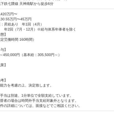
下鉄七隈線 天神南駅から徒歩6分
420万円〜
30.55万円〜45万円
：昇給あり　年1回（4月）

　年2回（7月・12月）※給与体系年俸者を除く

態】

定労働時間 160時間）

与】

00～450,000円（基本給：305,500円～）

業】

考】

能力を考慮の上、決定致します。

手当は別途、1分単位で全額支給しています。

督者の場合は時間外手当支給対象外となります。

条件の詳細については、面接などでご相談ください。