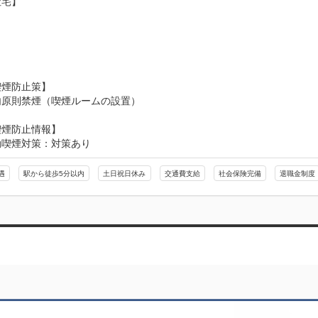
宅】



煙防止策】

内原則禁煙（喫煙ルームの設置）
喫煙防止情報】
動喫煙対策：対策あり
遇
駅から徒歩5分以内
土日祝日休み
交通費支給
社会保険完備
退職金制度