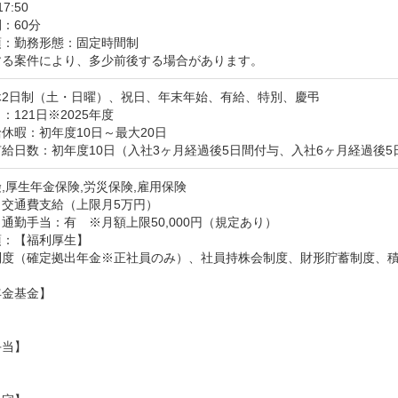
17:50
：60分
：勤務形態：固定時間制

する案件により、多少前後する場合があります。
2日制（土・日曜）、祝日、年末年始、有給、特別、慶弔

121日※2025年度

休暇：初年度10日～最大20日

給日数：初年度10日（入社3ヶ月経過後5日間付与、入社6ヶ月経過後
,厚生年金保険,労災保険,雇用保険
：交通費支給（上限月5万円）
通勤手当：有　※月額上限50,000円（規定あり）
：【福利厚生】

制度（確定拠出年金※正社員のみ）、社員持株会制度、財形貯蓄制度、積
金基金】

当】
