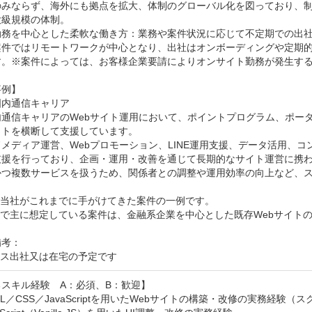
のみならず、海外にも拠点を拡大、体制のグローバル化を図っており、制
級規模の体制。

勤務を中心とした柔軟な働き方：業務や案件状況に応じて不定期での出
案件ではリモートワークが中心となり、出社はオンボーディングや定期
す。※案件によっては、お客様企業要請によりオンサイト勤務が発生する
例】

内通信キャリア

内通信キャリアのWebサイト運用において、ポイントプログラム、ポー
トを横断して支援しています。

メディア運営、Webプロモーション、LINE運用支援、データ活用、
支援を行っており、企画・運用・改善を通じて長期的なサイト運営に携わ
かつ複数サービスを扱うため、関係者との調整や運用効率の向上など、スケ
当社がこれまでに手がけてきた案件の一例です。

で主に想定している案件は、金融系企業を中心とした既存Webサイトの
考：

ィス出社又は在宅の予定です
スキル経験　A：必須、B：歓迎】

ML／CSS／JavaScriptを用いたWebサイトの構築・改修の実務経験