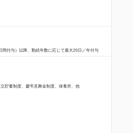
5日間付与）以降、勤続年数に応じて最大20日／年付与
立貯蓄制度、慶弔見舞金制度、保養所、他
