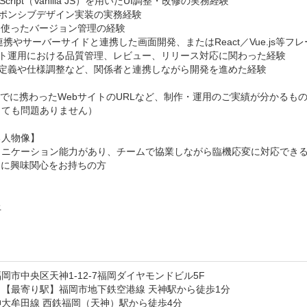
aScript（Vanilla JS）を用いたUI調整・改修の実務経験

ポンシブデザイン実装の実務経験

tを使ったバージョン管理の経験

I連携やサーバーサイドと連携した画面開発、またはReact／Vue.js等フ
ト運用における品質管理、レビュー、リリース対応に関わった経験

定義や仕様調整など、関係者と連携しながら開発を進めた経験

までに携わったWebサイトのURLなど、制作・運用のご実績が分かるも
ても問題ありません）

人物像】

ュニケーション能力があり、チームで協業しながら臨機応変に対応できる
用に興味関心をお持ちの方







岡市中央区天神1-12-7福岡ダイヤモンドビル5F
【最寄り駅】福岡市地下鉄空港線 天神駅から徒歩1分

大牟田線 西鉄福岡（天神）駅から徒歩4分
