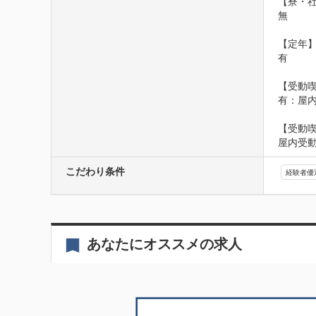
【寮・社
無

【定年】
有

【受動喫
有：屋
【受動
屋内受
こだわり条件
経験者優
あなたにオススメの求人