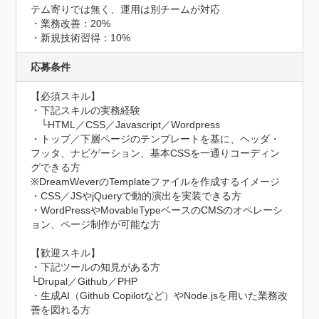
テム寄りでは無く、運用は別チームが対応

・業務改善：20%

・新規技術習得：10%
応募条件
【必須スキル】

・下記スキルの実務経験

　└HTML／CSS／Javascript／Wordpress

・トップ／下層ページのテンプレートを基に、ヘッダ・
フッタ、ナビゲーション、基本CSSを一通りコーディン
グできる方

※DreamWeverのTemplateファイルを作成するイメージ

・CSS／JSやjQueryで動的演出を実装できる方

・WordPressやMovableTypeベースのCMSのオペレーシ
ョン、ページ制作が可能な方

【歓迎スキル】

・下記ツールの知見がある方

└Drupal／Github／PHP

・生成AI（Github Copilotなど）やNode.jsを用いた業務改
善を図れる方
