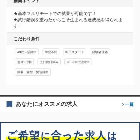
推薦ポイント
★基本フルリモートでの就業が可能です！

★試行錯誤を重ねたからこそ生まれる達成感を得られま
す！
こだわり条件
40代～活躍中
学歴不問
即日スタート
経験者優遇
週休2日制
土日祝日休み
20～30代活躍中
服装・髪型・髪色自由
あなたにオススメの求人
一覧