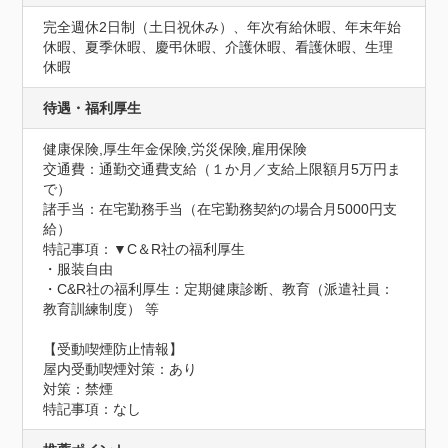
完全週休2日制（土日祝休み）、年次有給休暇、年末年始
休暇、夏季休暇、慶弔休暇、介護休暇、看護休暇、生理
休暇
待遇・福利厚生
健康保険,厚生年金保険,労災保険,雇用保険
交通費：通勤交通費支給（１か月／支給上限額月5万円ま
で）
諸手当：在宅勤務手当（在宅勤務契約の場合月5000円支
給）
特記事項：▼C＆R社の福利厚生

・服装自由

・C&R社の福利厚生：定期健康診断、教育（派遣社員：
教育訓練制度） 等
【受動喫煙防止情報】
屋内受動喫煙対策：あり
対策：禁煙
特記事項：なし