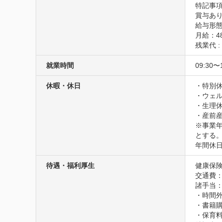
特記事項
賞与あり
給与形態 
月給：48
残業代 
就業時間
09:30〜
休暇・休日
・特別休
・ウェル
・生理休
・産前産
※事業年
とする
年間休日
待遇・福利厚生
健康保険
交通費：
諸手当：
・時間外
・書籍購
・保育