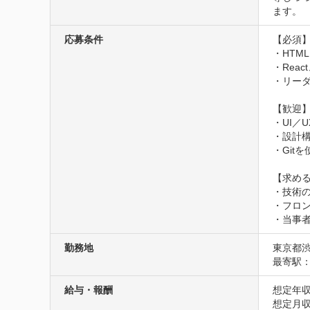
ます。
応募条件
【必須】
・HTML
・Reac
・リーダ
【歓迎】
・UI／
・設計構
・Git
【求める
・技術
・フロ
・当事
勤務地
東京都渋
最寄駅：
給与・報酬
想定年収
想定月収