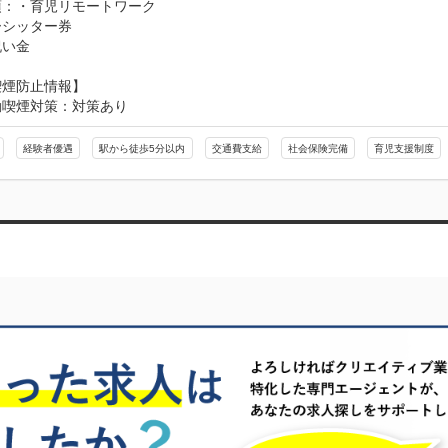
：・育児リモートワーク

シッター券

祝い金
喫煙防止情報】
動喫煙対策：対策あり
経験者優遇
駅から徒歩5分以内
交通費支給
社会保険完備
育児支援制度