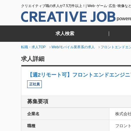
クリエイティブ職の求人が7.5万件以上！| Web･ゲーム･広告･映像な
power
求人検索
転職・求人TOP
Web/モバイル業界系の求人
フロントエンドエ
求人詳細
【週2リモート可】フロントエンドエンジ
正社員
募集要項
企業名
株式会
職種
フロント