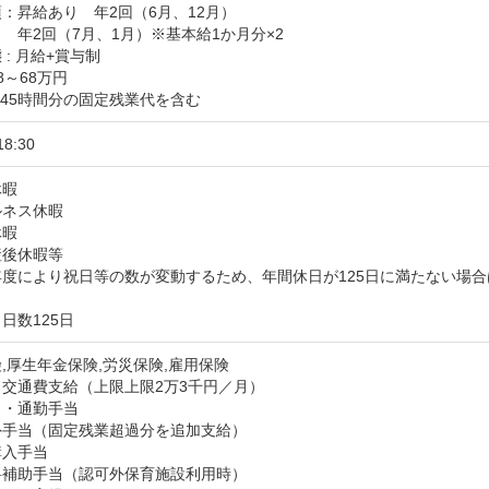
：昇給あり　年2回（6月、12月）

　年2回（7月、1月）※基本給1か月分×2

: 月給+賞与制

～68万円

: 45時間分の固定残業代を含む
18:30
暇

ネス休暇

暇

後休暇等　

度により祝日等の数が変動するため、年間休日が125日に満たない場合
。
日数125日
,厚生年金保険,労災保険,雇用保険
交通費支給（上限上限2万3千円／月）
・通勤手当

手当（固定残業超過分を追加支給）

入手当

料補助手当（認可外保育施設利用時）