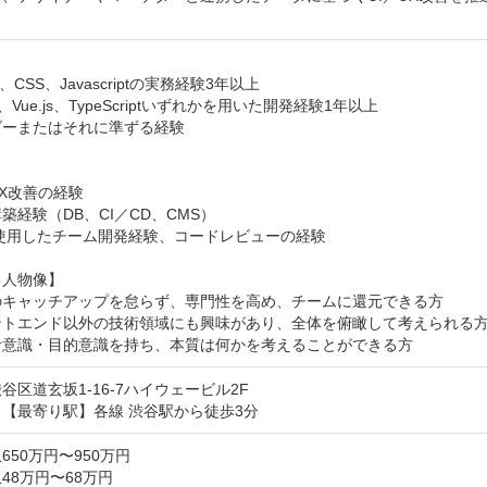


、CSS、Javascriptの実務経験3年以上　

t、Vue.js、TypeScriptいずれかを用いた開発経験1年以上

ーまたはそれに準ずる経験



UX改善の経験

築経験（DB、CI／CD、CMS）

を使用したチーム開発経験、コードレビューの経験

人物像】

のキャッチアップを怠らず、専門性を高め、チームに還元できる方

ントエンド以外の技術領域にも興味があり、全体を俯瞰して考えられる方
者意識・目的意識を持ち、本質は何かを考えることができる方
谷区道玄坂1-16-7ハイウェービル2F
【最寄り駅】各線 渋谷駅から徒歩3分
650万円〜950万円
48万円〜68万円