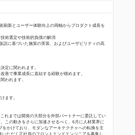
ステムの技術刷新とユーザー体験向上の両軸からプロダクト成長を
技術選定や技術的負債の解消

や仮説に基づいた施策の実装、およびユーザビリティの高
決定に関われます。

改善で事業成長に直結する経験が積めます。

関われます。

けます。

、これまでは開発の大部分を外部パートナーに委託してい
。この動きをさらに加速させるべく、6月に人材業界に
イブをかけており、モダンなアーキテクチャへの転換を主
推進いただく正社員のフロントエンドエンジニアを募集し