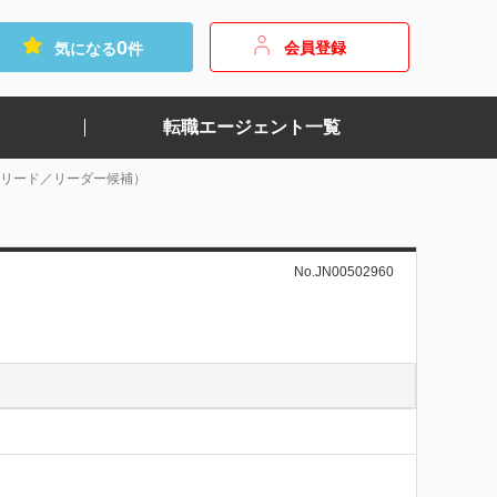
0
会員登録
気になる
件
転職エージェント一覧
クリード／リーダー候補）
No.JN00502960