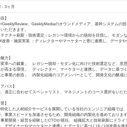
：3ヶ月
容】

やGeeklyReview、GeeklyMediaのオウンドメディア、基幹シ
いただきます。

キテクチャ刷新・技術選定：レガシー環境からの脱却を目指し、モダンな
UX改善・施策実装 ：ディレクターやマーケターと密に連携し、データ


魅力】

術変革への裁量」　レガシー脱却・モダン化に向けた技術選定など、意思
座が高まる環境」　ディレクター、マーケターと連携し、データに基づく
織と事業の創造」　内製化組織のコアメンバーとして、開発文化の醸成に
アパス】

性、適正に合わせてスペシャリスト、マネジメントのコース選択をいただ
景】

域に特化した人材紹介サービスを展開している当社のエンジニア組織では
が、事業スピードを加速させるため、開発組織の内製化を進めております
・事業開発・経営を経験したCTOが就任。 組織拡大と技術刷新にドラ
つ、デザイナーやマーケターと連携したデータに基づくUI／UX改善を