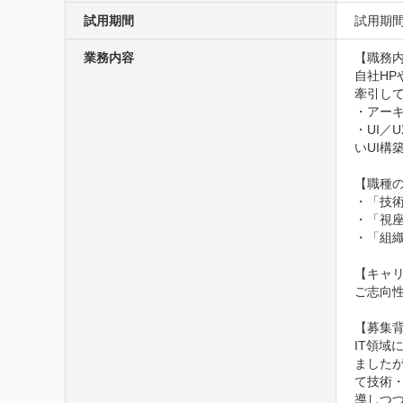
試用期間
試用期間
業務内容
【職務内
自社HP
牽引して
・アー
・UI／
いUI構築
【職種の
・「技
・「視
・「組
【キャリ
ご志向
【募集背
IT領
ました
て技術
導しつ