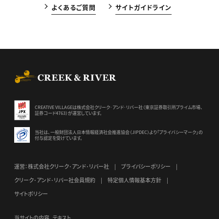
よくあるご質問
サイトガイドライン
CREEK & RIVER Co., Ltd.
CREATIVE VILLAGEは株式会社クリーク･アンド･リバー社（東京証券
取引所プライム市場、
証券コード4763）が運営しています。
当社は、一般財団法人日本情報経済社会推進協会（JIPDEC）より
「プライバシーマーク」の
付与認定を受けています。
運営：株式会社クリーク･アンド･リバー社
プライバシーポリシー
クリーク･アンド･リバー社会員規約
特定個人情報基本方針
サイトポリシー
当サイトの内容、テキスト、