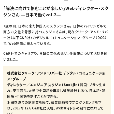
動画配信・映像制作
TOP Creator’s コラム トップ
編集・ライティング
Webクリエイター
セミナー
「解決に向けて悩むことが楽しい」Webディレクター・スク
マーケティング
アプリクリエイター
ディレクション
ゲームクリエイター
ジンさん ―日本で働くvol.2―
業界解説・キャリア事情
映像クリエイター
ニュース・トレンド
お役立ち基礎知識
マーケッター
クリエイターインタビュー
1歳の頃、日本に来た韓国人のスクジンさん。 日韓のバイリンガルで、
ニュース・トレンド トップ
C＆R Magazine
Web
両方の文化を背景に持つスクジンさんは、現在クリーク･アンド･リバ
映像
ー社（以下C&R社）のデジタル･コミュニケーション･グループ（DCG）
ゲーム・エンタメ
で、Web制作に携わっています。
広告
出版
CREATIVE VILLAGEからのお知らせ
C&R社でのキャリアや、日韓の文化の違い、仕事観についてお話を伺
いました。
プロフェッショナル×つながる×メディア
株式会社クリーク･アンド･リバー社 デジタル・コミュニケーショ
ン・グループ
ディレクター／エンジニア スクジン（Sookjin）
韓国・プサン生ま
れ、東京育ち。大学で中国語を専攻し留学経験もあり、日本語・韓
国語・中国語を話すことができる。
羽田空港での飲食業を経て、職業訓練校でプログラミングを学
び、2017年12月C&R社に入社。Webサイト等の制作に携わって
いる。