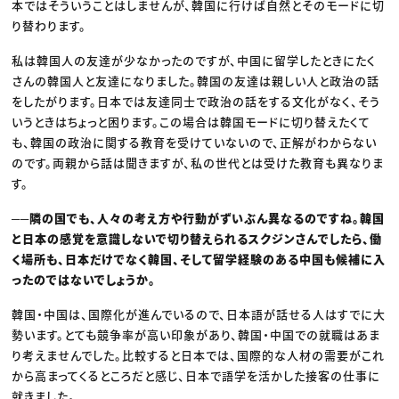
本ではそういうことはしませんが、韓国に行けば自然とそのモードに切
り替わります。
私は韓国人の友達が少なかったのですが、中国に留学したときにたく
さんの韓国人と友達になりました。韓国の友達は親しい人と政治の話
をしたがります。日本では友達同士で政治の話をする文化がなく、そう
いうときはちょっと困ります。この場合は韓国モードに切り替えたくて
も、韓国の政治に関する教育を受けていないので、正解がわからない
のです。両親から話は聞きますが、私の世代とは受けた教育も異なりま
す。
──隣の国でも、人々の考え方や行動がずいぶん異なるのですね。韓国
と日本の感覚を意識しないで切り替えられるスクジンさんでしたら、働
く場所も、日本だけでなく韓国、そして留学経験のある中国も候補に入
ったのではないでしょうか。
韓国・中国は、国際化が進んでいるので、日本語が話せる人はすでに大
勢います。とても競争率が高い印象があり、韓国・中国での就職はあま
り考えませんでした。比較すると日本では、国際的な人材の需要がこれ
から高まってくるところだと感じ、日本で語学を活かした接客の仕事に
就きました。