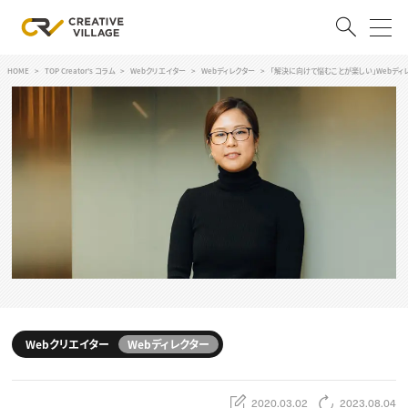
HOME
TOP Creator's コラム
Webクリエイター
Webディレクター
「解決に向けて悩むことが楽しい」Webディレク
ACCOUNT
ログイン
会員登録
RECRUIT
クリエイター求人を探す
CREATIVE JOB求人検索
特集求人
採用説明会
転職支援サービス
CONTENTS
スキルアップしたい！
Webクリエイター
Webディレクター
スキルアップしたい！ トップ
デザイン
TOP Creator’s コラム
プログラミング
2020.03.02
2023.08.04