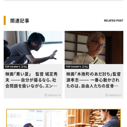
関連記事
RELATED POST
TOP Creator's コラム
TOP Creator's コラム
映画「悪い夏」 監督 城定秀
映画「木挽町のあだ討ち」監督
夫 ———自分が撮るなら、社
源孝志——— 一番心動かされ
会問題を扱いながら、エンタ
たのは、自由人たちの反骨精
ーテインメントを手放しては
神。そこは絶対に大事に描こ
2025.03.19
2026.02.27
いけないと思ってました
うと思いました。