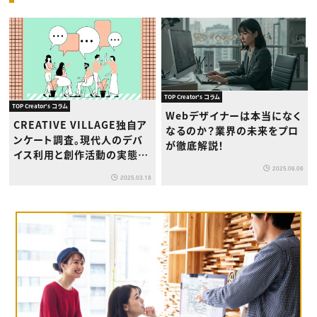
TOP Creator's コラム
TOP Creator's コラム
Webデザイナーは本当になく
CREATIVE VILLAGE独自ア
なるのか？業界の未来をプロ
ンケート調査。現代人のデバ
が徹底解説！
イス利用と創作活動の実態に
ついて
2025.06.06
2025.03.18