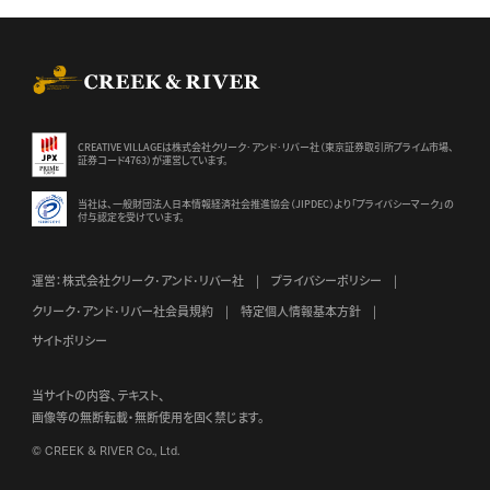
CREEK & RIVER Co., Ltd.
CREATIVE VILLAGEは株式会社クリーク･アンド･リバー社（東京証券
取引所プライム市場、
証券コード4763）が運営しています。
当社は、一般財団法人日本情報経済社会推進協会（JIPDEC）より
「プライバシーマーク」の
付与認定を受けています。
運営：株式会社クリーク･アンド･リバー社
プライバシーポリシー
クリーク･アンド･リバー社会員規約
特定個人情報基本方針
サイトポリシー
当サイトの内容、テキスト、
画像等の無断転載・無断使用を固く禁じます。
© CREEK & RIVER Co., Ltd.