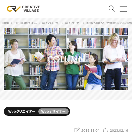
HOME
TOP Creator's コラム
Webクリエイター
Webデザイナー
面倒な作業はもうイヤ！超簡単にできるPhoto
ACCOUNT
ログイン
会員登録
RECRUIT
クリエイター求人を探す
CREATIVE JOB求人検索
特集求人
採用説明会
転職支援サービス
CONTENTS
スキルアップしたい！
Webクリエイター
Webデザイナー
スキルアップしたい！ トップ
デザイン
TOP Creator’s コラム
プログラミング
2015.11.04
2023.02.16