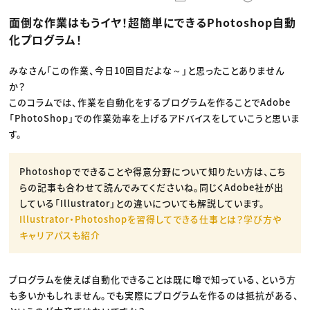
動画配信・映像制作
TOP Creator’s コラム トップ
編集・ライティング
Webクリエイター
セミナー
面倒な作業はもうイヤ！超簡単にできるPhotoshop自動
マーケティング
アプリクリエイター
ディレクション
ゲームクリエイター
化プログラム！
業界解説・キャリア事情
映像クリエイター
ニュース・トレンド
お役立ち基礎知識
マーケッター
クリエイターインタビュー
みなさん「この作業、今日10回目だよな～」と思ったことありません
ニュース・トレンド トップ
C＆R Magazine
Web
か？
映像
このコラムでは、作業を自動化をするプログラムを作ることでAdobe
ゲーム・エンタメ
「PhotoShop」での作業効率を上げるアドバイスをしていこうと思いま
広告
出版
す。
CREATIVE VILLAGEからのお知らせ
Photoshopでできることや得意分野について知りたい方は、こち
プロフェッショナル×つながる×メディア
らの記事も合わせて読んでみてくださいね。同じくAdobe社が出
している「Illustrator」との違いについても解説しています。
Illustrator・Photoshopを習得してできる仕事とは？学び方や
キャリアパスも紹介
プログラムを使えば自動化できることは既に噂で知っている、という方
も多いかもしれません。でも実際にプログラムを作るのは抵抗がある、