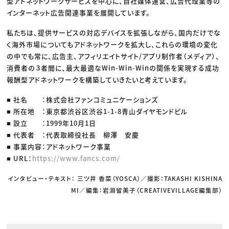
型アドネットワークサービスを中心に、自社媒体運営、広告代理業等の
インターネット広告関連事業を展開しています。
私たちは、提供サービスの対応デバイスを拡張しながら、国内だけでな
く海外市場についてもアドネットワークを拡大し、これらの環境の変化
の中でも常に、広告主、アフィリエイトサイト/アプリ制作者（メディア）、
消費者の３者間に、最大最適なWin-Win-Winの関係を実現する成功
報酬型アドネットワークを構築していきたいと考えています。
■ 社名 ：株式会社ファンコミュニケーションズ
■ 所在地 ：東京都渋谷区渋谷1-1-8青山ダイヤモンドビル
■ 設立 ：1999年10月1日
■ 代表者 ：代表取締役社長 柳澤 安慶
■ 事業内容：アドネットワーク事業
■ URL：
https://www.fancs.com/
インタビュー・テキスト： 三ツ井 香菜（YOSCA）／撮影：TAKASHI KISHINA
MI／編集：岩淵留美子（CREATIVEVILLAGE編集部）