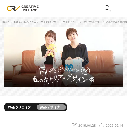
HOME
TOP Creator's コラム
Webクリエイター
Webデザイナー
クライアントやユーザーの喜びの声に応え続
ACCOUNT
ログイン
会員登録
RECRUIT
クリエイター求人を探す
CREATIVE JOB求人検索
特集求人
採用説明会
転職支援サービス
CONTENTS
スキルアップしたい！
Webクリエイター
Webデザイナー
スキルアップしたい！ トップ
デザイン
TOP Creator’s コラム
プログラミング
2019.06.28
2023.02.16