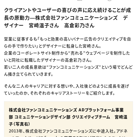
動画配信・映像制作
TOP Creator’s コラム トップ
編集・ライティング
Webクリエイター
セミナー
クライアントやユーザーの喜びの声に応え続けることが成
マーケティング
アプリクリエイター
ディレクション
ゲームクリエイター
長の原動力―株式会社ファンコミュニケーションズ デ
業界解説・キャリア事情
映像クリエイター
ニュース・トレンド
ザイナー 宮崎温子さん 高倉彩乃さん
お役立ち基礎知識
マーケッター
クリエイターインタビュー
ニュース・トレンド トップ
C＆R Magazine
Web
営業に従事するも「もっと効果の高いバナー広告のクリエイティブを自
映像
らの手で作りたい」とデザイナーに転身した宮崎さん。
ゲーム・エンタメ
広告
企業のコーポレートサイト制作から“売れる”ウェブページを制作した
出版
いと同社に転職したデザイナーの高倉彩乃さん。
CREATIVE VILLAGEからのお知らせ
若い二人の成長意欲は“ファンコミュニケーションズ”という場でどんど
ん掻き立てられていきます。
プロフェッショナル×つながる×メディア
そんな二人のキャリアに対する想いや、入社後どのように成長を遂げ
ていったのか、それぞれのキャリアストーリーをご紹介します。
株式会社ファンコミュニケーションズ ADプラットフォーム事業
部 コミュニケーションデザイン部 クリエイティブチーム 宮崎温
子（写真右）
2013年、株式会社ファンコミュニケーションズに中途入社。アドネ