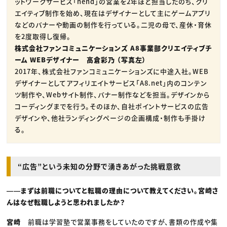
ットワークサービス「nend」の営業を2年ほど担当したのち、クリ
エイティブ制作を始め、現在はデザイナーとして主にゲームアプリ
などのバナーや動画の制作を行っている。二児の母で、産休・育休
を2度取得し復帰。
株式会社ファンコミュニケーションズ A8事業部クリエイティブチ
ーム WEBデザイナー 高倉彩乃 （写真左）
2017年、株式会社ファンコミュニケーションズに中途入社。WEB
デザイナーとしてアフィリエイトサービス「A8.net」内のコンテン
ツ制作や、Webサイト制作、バナー制作などを担当。デザインから
コーディングまでを行う。そのほか、自社ポイントサービスの広告
デザインや、他社ランディングページの企画構成・制作も手掛け
る。
“広告”という未知の分野で湧きあがった挑戦意欲
――まずは前職についてと転職の理由について教えてください。宮崎さ
んはなぜ転職しようと思われましたか？
宮崎
前職は学習塾で営業事務をしていたのですが、書類の作成や集