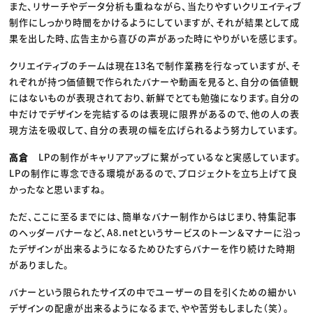
また、リサーチやデータ分析も重ねながら、当たりやすいクリエイティブ
制作にしっかり時間をかけるようにしていますが、それが結果として成
果を出した時、広告主から喜びの声があった時にやりがいを感じます。
クリエイティブのチームは現在13名で制作業務を行なっていますが、そ
れぞれが持つ価値観で作られたバナーや動画を見ると、自分の価値観
にはないものが表現されており、新鮮でとても勉強になります。自分の
中だけでデザインを完結するのは表現に限界があるので、他の人の表
現方法を吸収して、自分の表現の幅を広げられるよう努力しています。
高倉
LPの制作がキャリアアップに繋がっているなと実感しています。
LPの制作に専念できる環境があるので、プロジェクトを立ち上げて良
かったなと思いますね。
ただ、ここに至るまでには、簡単なバナー制作からはじまり、特集記事
のヘッダーバナーなど、A8.netというサービスのトーン＆マナーに沿っ
たデザインが出来るようになるためひたすらバナーを作り続けた時期
がありました。
バナーという限られたサイズの中でユーザーの目を引くための細かい
デザインの配慮が出来るようになるまで、やや苦労もしました（笑）。