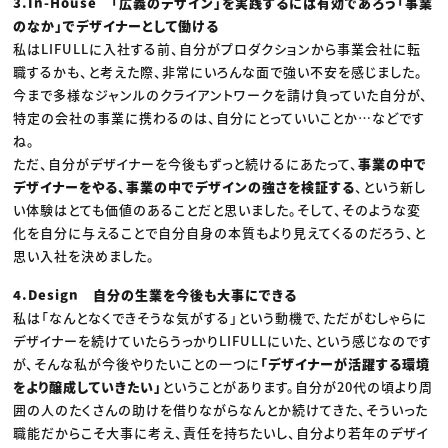
3.In-House 「広義のデザイン」を実践するには有効であろう「事業
のなか」でデザイナーとして働ける
私はLIFULLに入社する前、自分がプロダクションから事業会社に転
職するかも、と考えた際、非常にいろんな面で強い不安を感じました。
今まで多様なジャンルのクライアントワークを請け負っていた自分が、
特定の会社の事業に携わるのは、自分にとっていいことか…などです
ね。
ただ、自分がデザイナーを今後もずっと続けるにあたって、
事業の中で
デザイナーをやる、事業の中でデザインの強さを検証する
、という新し
い体験はとても価値のあることだと思いました。そして、そのような変
化を自分に与えることで自分自身の本質もより見えてくるのだろう、と
思い入社を決めました。
4.Design 自分の生業を今後も大事にできる
私は「なんとなくできそうな気がする」という動機で、ただがむしゃらに
デザイナーを続けていたらうっかりLIFULLにいた、という感じなのです
が、そんな私が今後やりたいことの一つに
「デザイナーが活躍する環境
をより醸成していきたい」
ということがあります。自分が20代の頃より周
囲の人のたくさんの助けを借りながらなんとか続けてきた、そういった
職能だからこそ大事に考え、責任を持ちたいし、自分より若年のデザイ