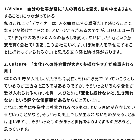
1.Vision 自分の仕事が常に「人の暮らしを変え、世の中をよりよく
すること」につながっている
私はこれまで「デザイナーは、人を幸せにする職業だ」と感じることで、
なんとか続けてこられた、というところがあるのですが、LIFULLは一貫
して「世界中のあらゆる人々の暮らしを変え、幸せにしたい」という意
志を貫く会社で「ああ、この会社にいれば、引き続き人を幸せにするこ
とに携わっていられるな。」と思える安心感と納得感があります。
2.Culture 「変化」への許容量が大きく多様な生き方が尊重される
風土
CCOの川嵜が入社し、私たちも今現在、それに必死でついていこうとし
ているのが正直なところではあるのですが、そういったいろんな変化が
受け入れられるのは、社員一人ひとりに
「変化し続けないと、生き残れ
ない」という健全な価値観がある
からだと思います。
これは、本当に多様性は尊重されるべきもの、という理解が存在してい
るということかなと。そういった風土でしか生まれないものがある、と私
は思いますし、そういったものがきっと世界をよりよくするのだろうと、
思っています。