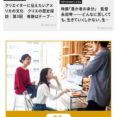
TOP Creator's コラム
クリエイターに伝えたいアメ
映画「愚か者の身分」 監督
リカの文化 クリスの歴史探
永田琴———どんなに苦しくて
訪｜第3回 奇跡はテーブル
も、生きていくしかない、生き
から始まった！『ヴォックス・マ
てほしい
2025.10.15
キナの伝説』の軌跡
2025.10.22
無料