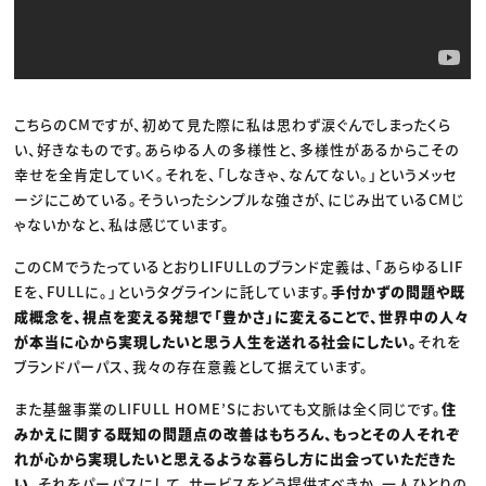
こちらのCMですが、初めて見た際に私は思わず涙ぐんでしまったくら
い、好きなものです。あらゆる人の多様性と、多様性があるからこその
幸せを全肯定していく。それを、「しなきゃ、なんてない。」というメッセ
ージにこめている。そういったシンプルな強さが、にじみ出ているCMじ
ゃないかなと、私は感じています。
このCMでうたっているとおりLIFULLのブランド定義は、「あらゆるLIF
Eを、FULLに。」というタグラインに託しています。
手付かずの問題や既
成概念を、視点を変える発想で「豊かさ」に変えることで、世界中の人々
が本当に心から実現したいと思う人生を送れる社会にしたい。
それを
ブランドパーパス、我々の存在意義として据えています。
また基盤事業のLIFULL HOME’Sにおいても文脈は全く同じです。
住
みかえに関する既知の問題点の改善はもちろん、もっとその人それぞ
れが心から実現したいと思えるような暮らし方に出会っていただきた
い。
それをパーパスにして、サービスをどう提供すべきか、一人ひとりの