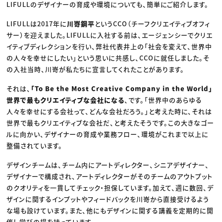
LIFULLのデザイナーの育成や環境についても、簡単にご紹介します。
LIFULLは2017年に
川嵜鋼平
というCCO（チーフクリエイティブオフィ
サー）を迎えました。LIFULLに入社する前は、エージェンシーでクリエ
イティブディレクションを行い、弊社代表井上の「社会を変えて、世界中
の人々を幸せにしたい」という思いに共感し、CCOに就任しました。そ
の入社当時、川嵜が私たちに宣言してくれたことがあります。
それは、
「To Be the Most Creative Company in the World」
世界で最もクリエイティブな会社になる
、です。「世界中のあらゆる
人々を幸せにする会社って、どんな会社だろう。」と考えた時に、それは
世界で最もクリエイティブな会社だ、と考えたそうです。この大きなゴー
ルに向かい、デザイナーの育成や業務フロー、環境がこれまで以上に
整備されています。
デザインチームは、チーム内にアートディレクター、シニアデザイナー、
デザイナーで構成され、アートディレクターがそのチームのアウトプット
のクオリティを一貫してチェック・担保しています。加えて、週に数回、デ
ザインに関するインプットやフィードバックを川嵜から直接受けるよう
な場も設けています。また、他にもデザインに関する講義を定期的に開
催し学びの場を持っています。