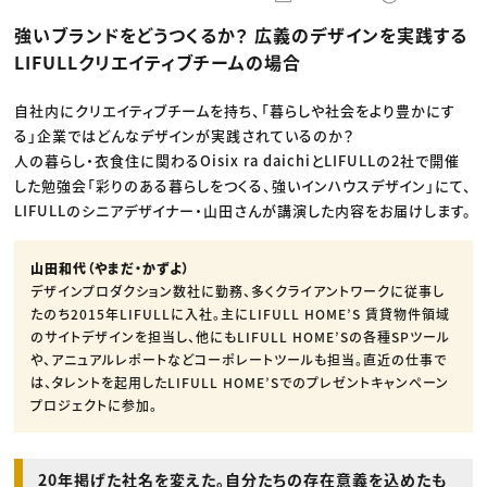
動画配信・映像制作
TOP Creator’s コラム トップ
編集・ライティング
Webクリエイター
セミナー
強いブランドをどうつくるか？ 広義のデザインを実践する
マーケティング
アプリクリエイター
ディレクション
ゲームクリエイター
LIFULLクリエイティブチームの場合
業界解説・キャリア事情
映像クリエイター
ニュース・トレンド
お役立ち基礎知識
マーケッター
クリエイターインタビュー
自社内にクリエイティブチームを持ち、「暮らしや社会をより豊かにす
ニュース・トレンド トップ
C＆R Magazine
Web
る」企業ではどんなデザインが実践されているのか？
映像
人の暮らし・衣食住に関わるOisix ra daichiとLIFULLの2社で開催
ゲーム・エンタメ
した勉強会「彩りのある暮らしをつくる、強いインハウスデザイン」にて、
広告
出版
LIFULLのシニアデザイナー・山田さんが講演した内容をお届けします。
CREATIVE VILLAGEからのお知らせ
山田和代（やまだ・かずよ）
プロフェッショナル×つながる×メディア
デザインプロダクション数社に勤務、多くクライアントワークに従事し
たのち2015年LIFULLに入社。主にLIFULL HOME’S 賃貸物件領域
のサイトデザインを担当し、他にもLIFULL HOME’Sの各種SPツール
や、アニュアルレポートなどコーポレートツールも担当。直近の仕事で
は、タレントを起用したLIFULL HOME’Sでのプレゼントキャンペーン
プロジェクトに参加。
20年掲げた社名を変えた。自分たちの存在意義を込めたも