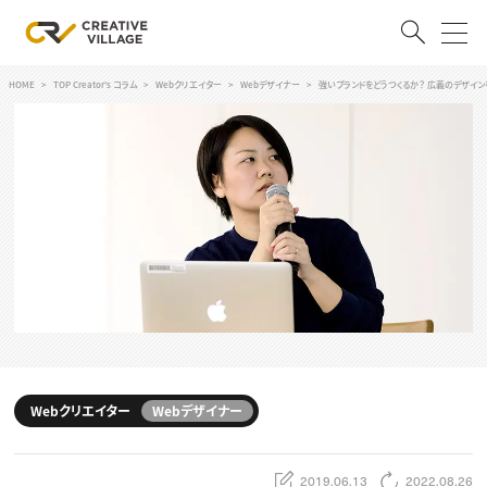
HOME
TOP Creator's コラム
Webクリエイター
Webデザイナー
強いブランドをどうつくるか？ 広義のデザインを
ACCOUNT
ログイン
会員登録
RECRUIT
クリエイター求人を探す
CREATIVE JOB求人検索
特集求人
採用説明会
転職支援サービス
CONTENTS
スキルアップしたい！
Webクリエイター
Webデザイナー
スキルアップしたい！ トップ
デザイン
TOP Creator’s コラム
プログラミング
2019.06.13
2022.08.26