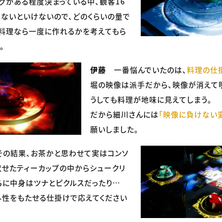
グがある程度決まっている中、観客16
ないといけないので、どのくらいの量で
料理なら一度に作れるかを考えてもら
。
伊藤
一番悩んでいたのは、
料理の仕
堀の映像は派手だから、映像が消えて明
うしても料理が地味に見えてしまう。
だから細川さんには
「映像に負けない
願いしました。
その結果、お茶かと思わせて実はコンソ
伏せたティーカップの中からシュークリ
らに中身はツナとピクルスだったり…
外性をもたせる仕掛けで応えてください