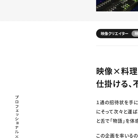
映像クリエイター
映
映像×料理
仕掛ける、
プロフェッショナル×つながる×メディア
１通の招待状を手に
にそって次々と運ば
と舌で「物語」を体感
この企画を率いるの