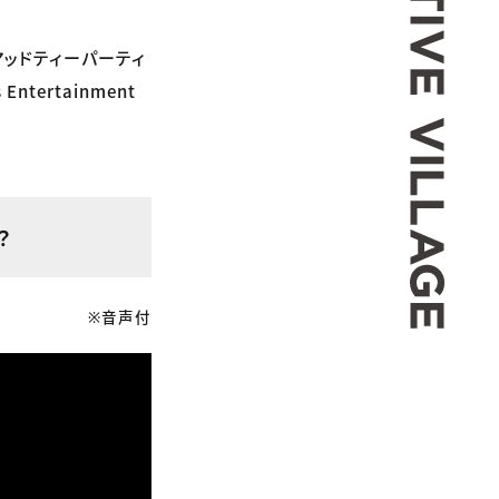
マッドティーパーティ
tertainment
？
※音声付