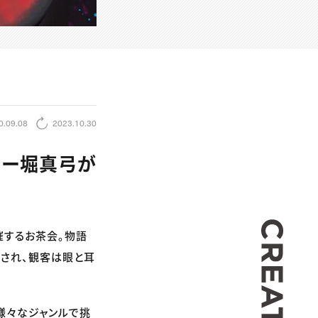
0.09.08
2023.10.30
ター堀真弓が
CREA
催するお茶会。物語
影され、観客は眼と耳
ど様々なジャンルで挑