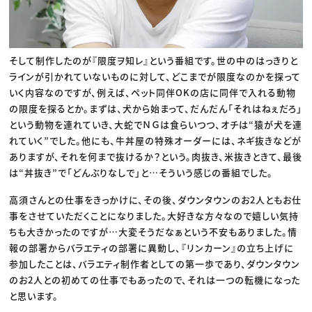
そして制作したのが『限度ヲ知レ』という番組です。世の中のはっきりと
ラインが引かれていないものに対して、どこまでが限度なのかを探って
いく内容なのですが、例えば、ペット同伴OKの店に同伴で入れる動物
の限度を探るとか。まずは、犬から始まって、だんだん「それはねぇだろ」
という動物を連れていき、大蛇でＮＧは食らいつつ、オチは“猿が犬を連
れていく”でした。他にも、牛丼屋の特殊オーダーには、ネギ抜きなどが
ありますが、それを何まで抜けるか？という。肉抜き、米抜きときて、最後
は“丼抜き”で「どんぶりなしで」と…そういう感じの番組でした。
高須さんとの仕事をきっかけに、その後、ダウンタウンのお2人ともお仕
事をさせていただくことになりました。大好きな方々なので嬉しい気持
ちも大きかったのですが…大変そうだなぁという不安もありました。情
報の部署からバラエティの部署に異動し、『リンカーン』の立ち上げに
参加したことは、バラエティ制作者としての第一歩であり、ダウンタウン
のお2人との初めての仕事でもあったので、それは一つの転機になった
と思います。