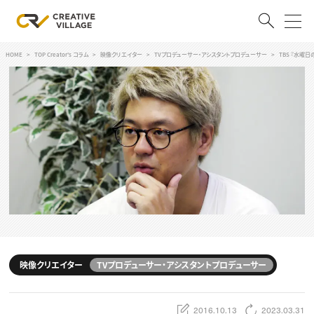
HOME
TOP Creator's コラム
映像クリエイター
TVプロデューサー・アシスタントプロデューサー
TBS 『水曜
ACCOUNT
ログイン
会員登録
RECRUIT
クリエイター求人を探す
CREATIVE JOB求人検索
特集求人
採用説明会
転職支援サービス
CONTENTS
スキルアップしたい！
映像クリエイター
TVプロデューサー・アシスタントプロデューサー
スキルアップしたい！ トップ
デザイン
TOP Creator’s コラム
プログラミング
2016.10.13
2023.03.31