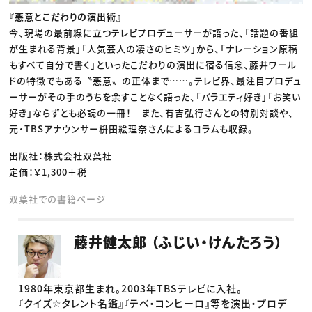
『悪意とこだわりの演出術』
今、現場の最前線に立つテレビプロデューサーが語った、「話題の番組
が生まれる背景」「人気芸人の凄さのヒミツ」から、「ナレーション原稿
もすべて自分で書く」といったこだわりの演出に宿る信念、藤井ワール
ドの特徴でもある〝悪意〟の正体まで……。テレビ界、最注目プロデュ
ーサーがその手のうちを余すことなく語った、「バラエティ好き」「お笑い
好き」ならずとも必読の一冊！ また、有吉弘行さんとの特別対談や、
元・TBSアナウンサー枡田絵理奈さんによるコラムも収録。
出版社：株式会社双葉社
定価：￥1,300＋税
双葉社での書籍ページ
藤井健太郎 （ふじい・けんたろう）
1980年東京都生まれ。2003年TBSテレビに入社。
『クイズ☆タレント名鑑』『テベ・コンヒーロ』等を演出・プロデ