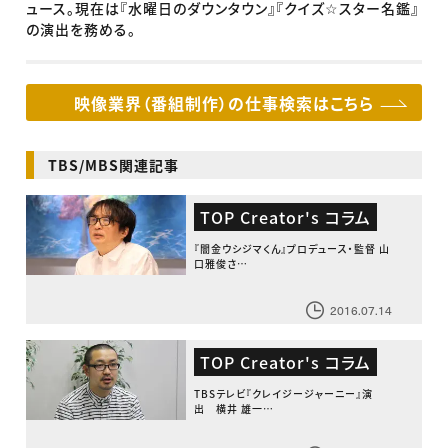
ュース。現在は『水曜日のダウンタウン』『クイズ☆スター名鑑』
の演出を務める。
映像業界（番組制作）の仕事検索はこちら
TBS/MBS関連記事
TOP Creator's コラム
『闇金ウシジマくん』プロデュース・監督 山
口雅俊さ…
2016.07.14
TOP Creator's コラム
TBSテレビ『クレイジージャーニー』演
出 横井 雄一…