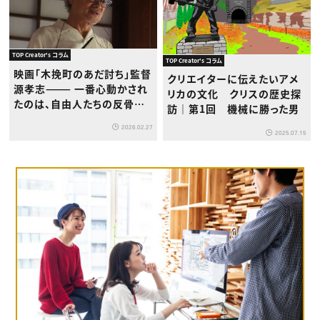
TOP Creator's コラム
TOP Creator's コラム
映画「木挽町のあだ討ち」監督
クリエイターに伝えたいアメ
源孝志——— 一番心動かされ
リカの文化 クリスの歴史探
たのは、自由人たちの反骨精
訪｜第1回 機械に勝った男
神。そこは絶対に大事に描こ
2026.02.27
うと思いました。
2025.07.15