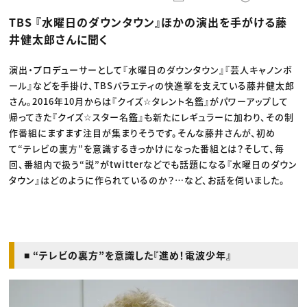
動画配信・映像制作
TOP Creator’s コラム トップ
編集・ライティング
Webクリエイター
セミナー
TBS 『水曜日のダウンタウン』ほかの演出を手がける藤
マーケティング
アプリクリエイター
ディレクション
ゲームクリエイター
井健太郎さんに聞く
業界解説・キャリア事情
映像クリエイター
ニュース・トレンド
お役立ち基礎知識
マーケッター
クリエイターインタビュー
演出・プロデューサーとして『水曜日のダウンタウン』『芸人キャノンボ
ニュース・トレンド トップ
C＆R Magazine
Web
ール』などを手掛け、TBSバラエティの快進撃を支えている藤井健太郎
映像
さん。2016年10月からは『クイズ☆タレント名鑑』がパワーアップして
ゲーム・エンタメ
帰ってきた『クイズ☆スター名鑑』も新たにレギュラーに加わり、その制
広告
出版
作番組にますます注目が集まりそうです。そんな藤井さんが、初め
CREATIVE VILLAGEからのお知らせ
て“テレビの裏方”を意識するきっかけになった番組とは？そして、毎
回、番組内で扱う“説”がtwitterなどでも話題になる『水曜日のダウン
プロフェッショナル×つながる×メディア
タウン』はどのように作られているのか？…など、お話を伺いました。
■ “テレビの裏方”を意識した『進め！電波少年』