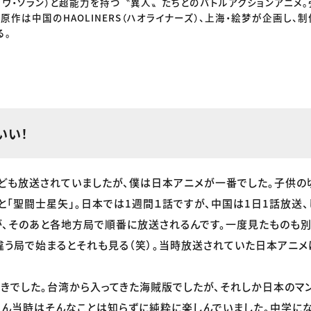
ョウ・ソラン）と超能力を持つ〝異人〟たちとのバトルアクションアニメ
原作は中国のHAOLINERS（ハオライナーズ）、上海・絵梦が企画し、
る。
いい！
ども放送されていましたが、僕は日本アニメが一番でした。子供の
」と「聖闘士星矢」。日本では1週間１話ですが、中国は1日1話放送
、そのあと各地方局で順番に放送されるんです。一度見たものも
違う局で始まるとそれも見る（笑）。当時放送されていた日本アニ
きでした。台湾から入ってきた海賊版でしたが、それしか日本のマ
ろん当時はそんなことは知らずに純粋に楽しんでいました。中学に