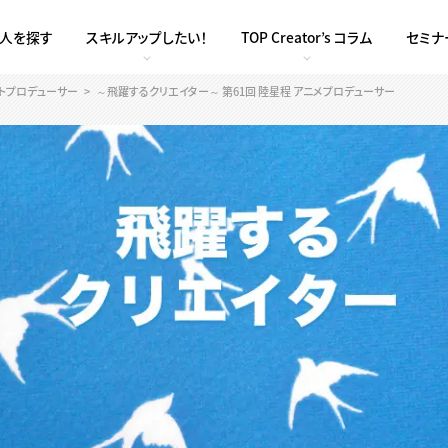
求人を探す
スキルアップしたい！
TOP Creator’s コラム
セミナ
ントプロデューサー
～飛躍するクリエイター～ 第61回 陸星程 アニメプロデューサー