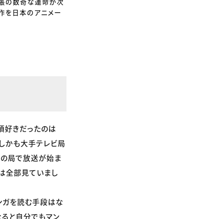
。張の数奇な運命が次
制作を日本のアニメー
頃好きだったのは
、しかも大手テレビ局
別の局で放送が始ま
メは全部見ていまし
ンガを読む手段はな
なると自分でもマン