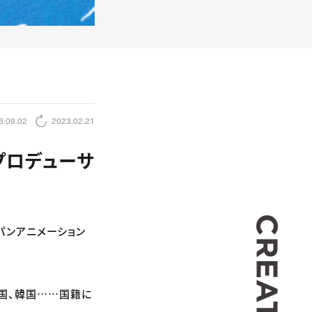
6.09.02
2023.02.21
プロデューサ
CREA
パンアニメーション
中国、韓国……国籍に