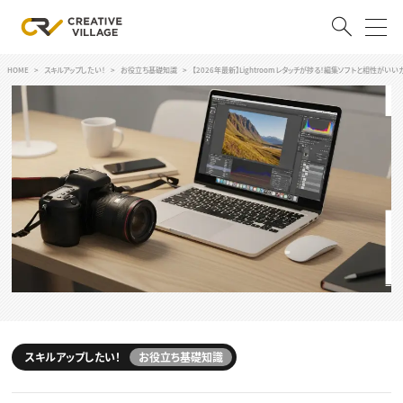
HOME
スキルアップしたい！
お役立ち基礎知識
【2026年最新】Lightroomレタッチが捗る！編集ソフトと相性が
ACCOUNT
ログイン
会員登録
RECRUIT
クリエイター求人を探す
CREATIVE JOB求人検索
特集求人
採用説明会
転職支援サービス
CONTENTS
スキルアップしたい！
スキルアップしたい！
お役立ち基礎知識
スキルアップしたい！ トップ
デザイン
TOP Creator’s コラム
プログラミング