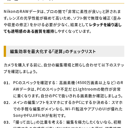
NikonのRAWデータは、プロの間で「非常に素性が良い」と評されま
す。レンズの光学性能が極めて高いため、ソフト側で無理な補正（歪み
や収差の修正）をかける必要が少なく、結果として
レタッチを繰り返し
ても透明感のある画質を維持
しやすくなっています。
編集効率を最大化する「逆算」のチェックリスト
カメラを購入する前に、自分の編集環境と照らし合わせて以下のステッ
プを確認しましょう。
PCのスペックを確認する： 高画素機（4500万画素以上など）のR
AWデータは、PCのスペック不足だとLightroomの動作が非常
に重くなります。自分のPCで扱いきれる画素数か確認しましょう。
メインの編集ソフトをスマホにするかPCにするか決める： スマホ
での手軽な編集がメインなら、Wi-Fi転送やアプリのUIが優れた
SonyやFUJIFILMが有利です。
「撮って出し」の比重を考える： 編集を極力したくないなら、初期