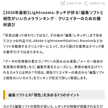
動画配信・映像制作
TOP Creator’s コラム トップ
2026.01.30
2026.01.30
編集・ライティング
Webクリエイター
セミナー
マーケティング
アプリクリエイター
【2026年最新】Lightroomレタッチが捗る！編集ソフトと
ディレクション
ゲームクリエイター
業界解説・キャリア事情
映像クリエイター
相性がいいカメラランキング｜クリエイターのための機
ニュース・トレンド
お役立ち基礎知識
マーケッター
材選び
クリエイターインタビュー
ニュース・トレンド トップ
C＆R Magazine
Web
映像
「写真は撮って終わり」ではなく、その後の「編集（レタッチ）」まで含め
ゲーム・エンタメ
てひとつの作品です。Adobe LightroomやDaVinci Resolveなどの
広告
出版
ソフトを駆使するクリエイターにとって、カメラ選びの基準はスペック表
CREATIVE VILLAGEからのお知らせ
の数字だけではありません。
「データの色情報の豊かさ」「PCへの読み込み速度」「メーカー独自の
プロフェッショナル×つながる×メディア
色再現の再現性」など、編集作業をスムーズにし、表現の幅を広げてく
れるカメラとは何か？今回は、現役クリエイターの視点から「編集ソフト
と相性のいいカメラ」をランキング形式で詳しく解説します。
編集ソフトとの「相性」を決める3つのポイント
カメラと編集ソフトの相性が良いと、レタッチの時間が短縮されるだけ