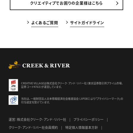
クリエイティブでお困りの企業様はこちら
よくあるご質問
サイトガイドライン
CREEK & RIVER Co., Ltd.
CREATIVE VILLAGEは株式会社クリーク･アンド･リバー社（東京証券
取引所プライム市場、
証券コード4763）が運営しています。
当社は、一般財団法人日本情報経済社会推進協会（JIPDEC）より
「プライバシーマーク」の
付与認定を受けています。
運営：株式会社クリーク･アンド･リバー社
プライバシーポリシー
クリーク･アンド･リバー社会員規約
特定個人情報基本方針