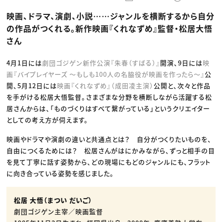
動画配信・映像制作
TOP Creator’s コラム トップ
編集・ライティング
Webクリエイター
セミナー
映画、ドラマ、演劇、小説……ジャンルを横断するから自分
マーケティング
アプリクリエイター
ディレクション
ゲームクリエイター
の作品がつくれる。新作映画『くれなずめ』監督・松居大悟
業界解説・キャリア事情
映像クリエイター
ニュース・トレンド
さん
お役立ち基礎知識
マーケッター
クリエイターインタビュー
ニュース・トレンド トップ
C＆R Magazine
Web
4月1日には
劇団ゴジゲン新作公演『朱春（すばる）』
開演、9日には
映
映像
画『バイプレイヤーズ 〜もしも100人の名脇役が映画を作ったら〜』
公
ゲーム・エンタメ
広告
開、5月12日には
映画『くれなずめ』（成田凌主演）
公開と、次々と作品
出版
を手がける松居大悟監督。さまざまな分野を横断しながら活躍する松
CREATIVE VILLAGEからのお知らせ
居さんからは、「ものづくりはすべて繋がっている」というクリエイター
としての考え方が伺えます。
プロフェッショナル×つながる×メディア
映画やドラマや演劇の違いと共通点とは？ 自分がつくりたいものを、
自由につくるためには？ 松居さんがはにかみながら、ずっと相手の目
を見て丁寧に話す姿勢から、どの現場にもどのジャンルにも、フラット
に向き合っている姿勢を感じました。
松居 大悟（まつい だいご）
劇団ゴジゲン主宰／映画監督