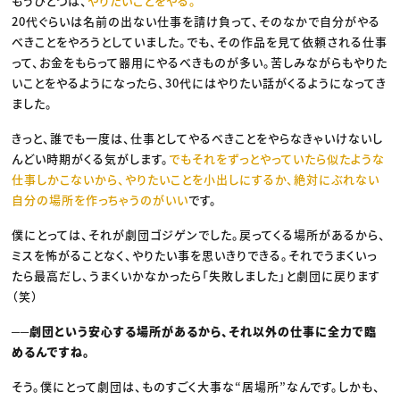
もうひとつは、
やりたいことをやる。
20代ぐらいは名前の出ない仕事を請け負って、そのなかで自分がやる
べきことをやろうとしていました。でも、その作品を見て依頼される仕事
って、お金をもらって器用にやるべきものが多い。苦しみながらもやりた
いことをやるようになったら、30代にはやりたい話がくるようになってき
ました。
きっと、誰でも一度は、仕事としてやるべきことをやらなきゃいけないし
んどい時期がくる気がします。
でもそれをずっとやっていたら似たような
仕事しかこないから、やりたいことを小出しにするか、絶対にぶれない
自分の場所を作っちゃうのがいい
です。
僕にとっては、それが劇団ゴジゲンでした。戻ってくる場所があるから、
ミスを怖がることなく、やりたい事を思いきりできる。それでうまくいっ
たら最高だし、うまくいかなかったら「失敗しました」と劇団に戻ります
（笑）
──劇団という安心する場所があるから、それ以外の仕事に全力で臨
めるんですね。
そう。僕にとって劇団は、ものすごく大事な“居場所”なんです。しかも、