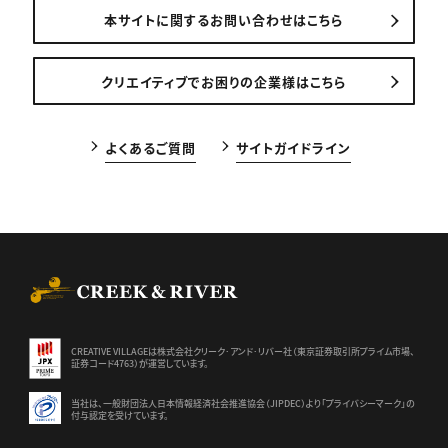
本サイトに関するお問い合わせはこちら
クリエイティブでお困りの企業様はこちら
よくあるご質問
サイトガイドライン
CREEK & RIVER Co., Ltd.
CREATIVE VILLAGEは株式会社クリーク･アンド･リバー社（東京証券
取引所プライム市場、
証券コード4763）が運営しています。
当社は、一般財団法人日本情報経済社会推進協会（JIPDEC）より
「プライバシーマーク」の
付与認定を受けています。