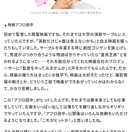
▲映画アフロ田中
初めて監督した商業映画ですね。それまでは大学の演劇サークルに入
っていたんですが、「演劇だけじゃ飯は食えないかも」と自主映画を撮っ
たりもしていました。サークルを卒業する時に劇団ゴジゲンを旗上げし
て、男達がぶつかり合うような物語ばかりやっていたら“童貞芝居”と言
われるようになって……それを面白がってくれた映画会社のプロデュ
ーサーに「監督をやってみませんか」と声をかけてもらったんです。だか
ら、映画の撮り方はまったくの独学で。映画は大好きだったけど、撮影現
場の動きとか、どういう工程で映画ができあがっていくかはわからなく
て、かなり苦戦しました。。
この『アフロ田中』がヒットしたんです。それまでは脚本家としても仕事
をしていて、企画をいっぱい出しては落ちてを繰り返しながらギリギリ
でやっていたんですが、『アフロ田中』公開後はいろんな依頼をいただけ
るようになりました。「これがヒットか！」と思いましたね。
でも当時は壁にぶち当たっていて……劇団で売れたかったんですけど、