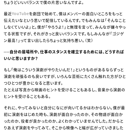
ちょうどいいバランスで僕の片思いなんですよ。
最近
YouTube
を劇団で始めて、僕はメンバーの面白いところをもっと
伝えたいなという思いで配信しているんです。でもみんなは「そんなこと
しなくていいよ」と。僕が「やろうよ！」と無理を言って、みんなが嫌々やっ
てる状態ですが、それがきっと良いバランスです。もしみんなが「ゴジゲ
ン最高！」って言い出したらちょっと気持ち悪い。（笑）
──自分の居場所や、仕事のスタンスを確立するためには、どうすれば
いいと思いますか？
もし「俺はこういう演劇がやりたいんだ！」というものがあるならずっと
演劇を頑張るのも良いですが、いろんな芸術にたくさん触れた方がひと
つひとつが豊かになると思います。
たとえば写真から映画のヒントを受けることもあるし、音楽から演劇の
ヒントを受けることもある。
それに、やってみないと自分になにが向いてるかはわからない。僕が最
初に演劇をはじめた時も、演劇が面白かったのか、その物語が面白か
ったのか、役者が良かったのか、よくわかっていませんでした。だからと
りあえず演劇をやってみて、そこから映像へと幅が広がっていきました