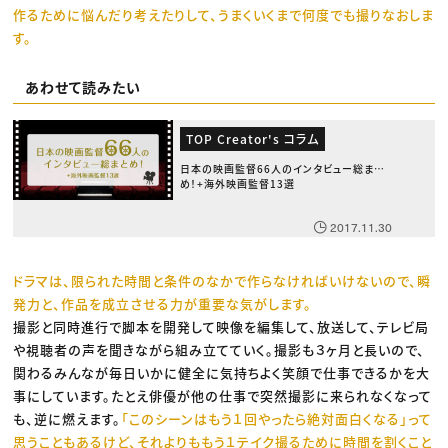
作るために悩んだり考えたりして、うまくいくまで何度でも撮りなおしま
す。
あわせて読みたい
TOP Creator's コラム
日本の映画監督66人のインタビュー総まと
め！+海外映画監督13選
2017.11.30
ドラマは、限られた時間と条件のなかで作らなければいけないので、瞬
発力と、作品を成立させる力が重要な気がします。
撮影と同時進行で脚本を開発して映像を編集して、放送して、テレビ局
や視聴者の声を聞きながら組み立てていく。撮影も３ヶ月と長いので、
関わるみんなが毎日いかに健全に気持ちよく笑顔で仕事できるかを大
事にしています。たとえ俳優が他の仕事で突然撮影に来られなくなって
も、逆に燃えます。
「このシーンはもう１回やったら絶対面白くなる」って
思うこともあるけど、それよりももう１テイク撮るために時間を割くこと