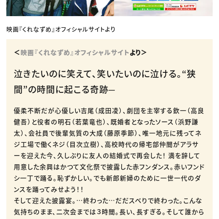
映画『くれなずめ』オフィシャルサイトより
＜
映画『くれなずめ』オフィシャルサイト
より＞
泣きたいのに笑えて、笑いたいのに泣ける。“狭
間”の時間に起こる奇跡─
優柔不断だが心優しい吉尾（成田凌）、劇団を主宰する欽一（高良
健吾）と役者の明石（若葉竜也）、既婚者となったソース（浜野謙
太）、会社員で後輩気質の大成（藤原季節）、唯一地元に残ってネ
ジ工場で働くネジ（目次立樹）、高校時代の帰宅部仲間がアラサ
ーを迎えた今、久しぶりに友人の結婚式で再会した！ 満を辞して
用意した余興はかつて文化祭で披露した赤フンダンス。赤いフンド
シ一丁で踊る。恥ずかしい。でも新郎新婦のために一世一代のダ
ンスを踊ってみせよう！！
そして迎えた披露宴。…終わった…だだスベりで終わった。こんな
気持ちのまま、二次会までは３時間。長い、長すぎる。そして誰から