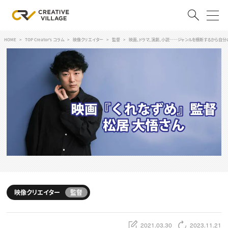
HOME
TOP Creator's コラム
映像クリエイター
監督
映画、ドラマ、演劇、小説……ジャンルを横断するから自分
ACCOUNT
ログイン
会員登録
RECRUIT
クリエイター求人を探す
CREATIVE JOB求人検索
特集求人
採用説明会
転職支援サービス
CONTENTS
スキルアップしたい！
映像クリエイター
監督
スキルアップしたい！ トップ
デザイン
TOP Creator’s コラム
プログラミング
2021.03.30
2023.11.21