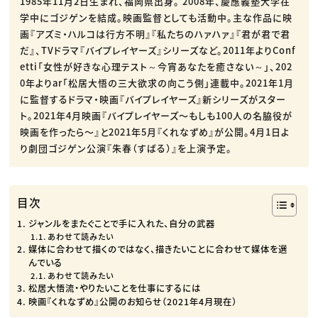
1985年11月2日生まれ、福岡県出身。 2008年、慶應義塾大学在
学中にゴジゲンを結成。映画監督としても活動中。主な作品に映
画『アズミ・ハルコは行方不明』『私たちのハァハァ』『君が君で君
だ』、TVドラマ『バイプレイヤーズ』シリーズなど。2011年よりConf
etti「女性が好きな心理テスト～今宵あなたを癒さない～」、202
0年よりar「松居大悟の三大欲求の向こう側」連載中。2021年1月
に監督するドラマ・映画『バイプレイヤーズ』新シリーズがスター
ト。2021年4月映画『バイプレイヤーズ〜もしも100人の名脇役が
映画を作ったら〜』と2021年5月『くれなずめ』が公開。4月1日よ
り劇団ゴジゲン公演『朱春（すばる）』を上演予定。
目次
ジャンルをまたぐことで手に入れた、自分の武器
あわせて読みたい
媒体に合わせて描くのではなく、描きたいことに合わせて媒体を選
んでいる
あわせて読みたい
松居大悟流・やりたいことを仕事にするには
映画『くれなずめ』公開のお知らせ（2021年4月現在）