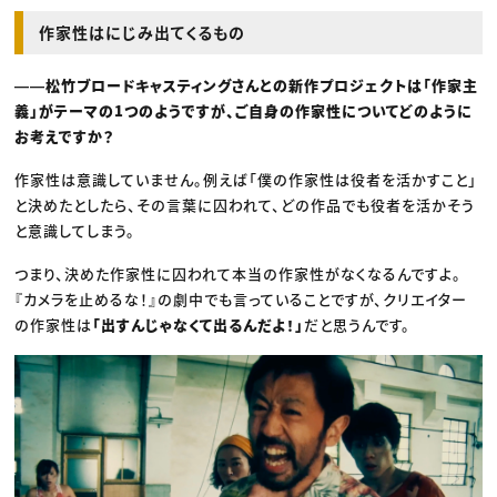
作家性はにじみ出てくるもの
――松竹ブロードキャスティングさんとの新作プロジェクトは「作家主
義」がテーマの1つのようですが、ご自身の作家性についてどのように
お考えですか？
作家性は意識していません。例えば「僕の作家性は役者を活かすこと」
と決めたとしたら、その言葉に囚われて、どの作品でも役者を活かそう
と意識してしまう。
つまり、決めた作家性に囚われて本当の作家性がなくなるんですよ。
『カメラを止めるな！』の劇中でも言っていることですが、クリエイター
の作家性は
「出すんじゃなくて出るんだよ！」
だと思うんです。