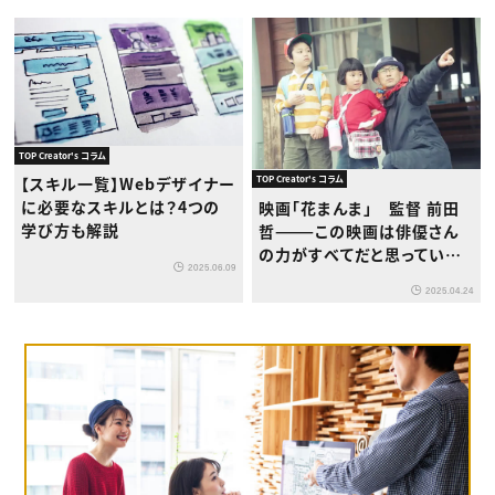
TOP Creator's コラム
TOP Creator's コラム
【スキル一覧】Webデザイナー
に必要なスキルとは？4つの
映画「花まんま」 監督 前田
学び方も解説
哲———この映画は俳優さん
の力がすべてだと思っていま
2025.06.09
す
2025.04.24