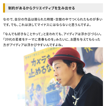
制約があるからクリエイティブを生み出せる
なので、自分の作品は限られた時間・空間の中でつくられたものが多い
です。でも、これは決してマイナスにはならないと思うんですよ。
「なんでも好きなことやって」と言われても、アイディアは浮かびづらい。
「20代の若者をテーマに青春ものを」みたいに、お題を与えてもらった
方がアイディアは浮かびやすいんですよね。