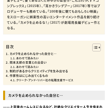
業デビュー。妻であるふくだみゆきの監督作「こんぷれっくす×コ
ンプレックス」（2015年）、「耳かきランデブー」（2017年）等ではプ
ロデューサーも務めている。「100年後に観てもおもしろい映画」
をスローガンに娯楽性の高いエンターテイメント作品を創り続け
ている。『カメラを止めるな！』（2017）が劇場用長編デビュー作と
なる。
目次
カメラを止められなかった自分と…
あわせて読みたい
岡本太郎の言葉との出会い
あわせて読みたい
制約があるからクリエイティブを生み出せる
作家性はにじみ出てくるもの
クリーク・アンド・リバー社の転職支援サービス
カメラを止められなかった自分と…
――上京後ホームレスになるなど、壮絶なクリエイター人生を歩まれ