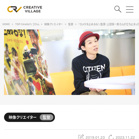
HOME
TOP Creator's コラム
映像クリエイター
監督
『カメラを止めるな！』監督・上田慎一郎さんが立ち止まっ
ACCOUNT
ログイン
会員登録
RECRUIT
クリエイター求人を探す
CREATIVE JOB求人検索
特集求人
採用説明会
転職支援サービス
CONTENTS
スキルアップしたい！
映像クリエイター
監督
スキルアップしたい！ トップ
デザイン
TOP Creator’s コラム
プログラミング
2019.01.23
2023.11.22