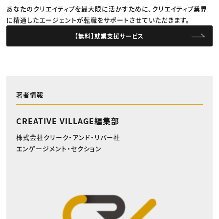
あなたのクリエイティブを最大限に活かすために、クリエイティブ業界
に精通したエージェントが転職をサポートさせていただきます。
【無料】就業支援サービス
著者情報
CREATIVE VILLAGE編集部
株式会社クリーク・アンド・リバー社
エンゲージメント・セクション