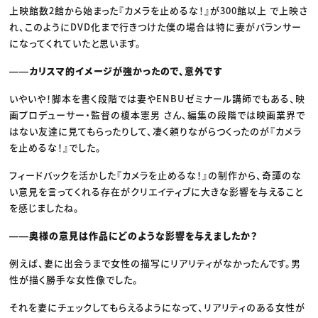
上映館数2館から始まった『カメラを止めるな！』が300館以上 で上映さ
れ、このようにDVD化まで行きつけた僕の場合は特に妻がバランサー
になってくれていたと思います。
――カリスマ的イメージが強かったので、意外です
いやいや！脚本を書く段階では妻やENBUゼミナール講師でもある、映
画プロデューサー・監督の榎本憲男 さん、編集の段階では映画業界で
はない友達に見てもらったりして、凄く頼りながらつくったのが『カメラ
を止めるな！』でした。
フィードバックを活かした『カメラを止めるな！』の制作から、奇譚のな
い意見を言ってくれる存在がクリエイティブに大きな影響を与えること
を感じましたね。
――奥様の意見は作品にどのような影響を与えましたか？
例えば、妻に出会うまで女性の描写にリアリティがなかったんです。男
性が描く勝手な女性像でした。
それを妻にチェックしてもらえるようになって、リアリティのある女性が