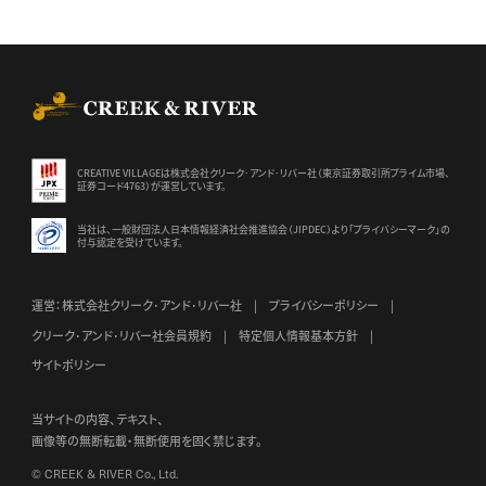
CREEK & RIVER Co., Ltd.
CREATIVE VILLAGEは株式会社クリーク･アンド･リバー社（東京証券
取引所プライム市場、
証券コード4763）が運営しています。
当社は、一般財団法人日本情報経済社会推進協会（JIPDEC）より
「プライバシーマーク」の
付与認定を受けています。
運営：株式会社クリーク･アンド･リバー社
プライバシーポリシー
クリーク･アンド･リバー社会員規約
特定個人情報基本方針
サイトポリシー
当サイトの内容、テキスト、
画像等の無断転載・無断使用を固く禁じます。
© CREEK & RIVER Co., Ltd.