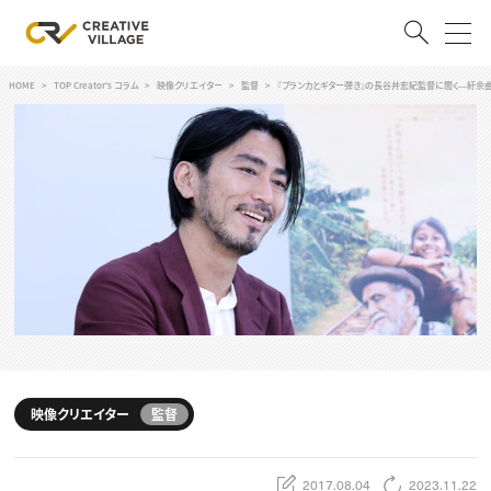
HOME
TOP Creator's コラム
映像クリエイター
監督
『ブランカとギター弾き』の長谷井宏紀監督に聞く―紆余
ACCOUNT
ログイン
会員登録
RECRUIT
クリエイター求人を探す
CREATIVE JOB求人検索
特集求人
採用説明会
転職支援サービス
CONTENTS
スキルアップしたい！
映像クリエイター
監督
スキルアップしたい！ トップ
デザイン
TOP Creator’s コラム
プログラミング
2017.08.04
2023.11.22