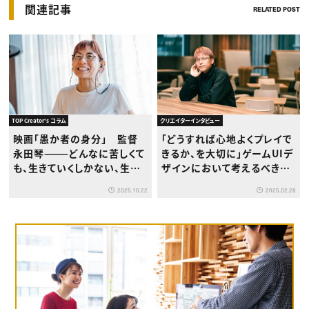
関連記事
RELATED POST
TOP Creator's コラム
クリエイターインタビュー
映画「愚か者の身分」 監督
「どうすれば心地よくプレイで
永田琴———どんなに苦しくて
きるか、を大切に」ゲームUIデ
も、生きていくしかない、生き
ザインにおいて考えるべきこ
てほしい
ととは？カプコンUIデザイン
2025.10.22
2025.02.28
室長・植田雅生氏インタビュ
ー