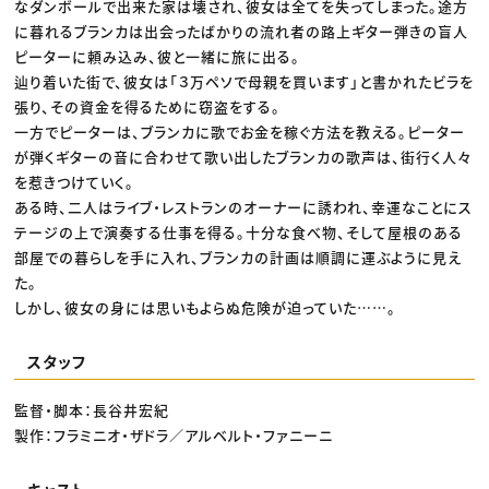
なダンボールで出来た家は壊され、彼女は全てを失ってしまった。途方
に暮れるブランカは出会ったばかりの流れ者の路上ギター弾きの盲人
ピーターに頼み込み、彼と一緒に旅に出る。
辿り着いた街で、彼女は「３万ペソで母親を買います」と書かれたビラを
張り、その資金を得るために窃盗をする。
一方でピーターは、ブランカに歌でお金を稼ぐ方法を教える。ピーター
が弾くギターの音に合わせて歌い出したブランカの歌声は、街行く人々
を惹きつけていく。
ある時、二人はライブ・レストランのオーナーに誘われ、幸運なことにス
テージの上で演奏する仕事を得る。十分な食べ物、そして屋根のある
部屋での暮らしを手に入れ、ブランカの計画は順調に運ぶように見え
た。
しかし、彼女の身には思いもよらぬ危険が迫っていた……。
スタッフ
監督・脚本：長谷井宏紀
製作：フラミニオ・ザドラ／アルベルト・ファニーニ