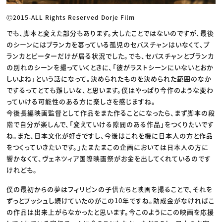
Ⓒ2015-ALL Rights Reserved Dorje Film
でも、脚本と変えた部分もあります。大したことではないのですが、最後
のシーンにはブランカを慕っている孤児のセバスチャンはいなくて、ブ
ランカとピーターだけが居る状況でした。でも、セバスチャンとブランカ
の別れのシーンを撮っていくときに、「彼がラストシーンにいないとおか
しいよね」という話になって。決められたものを決められた範囲のなか
でするってとても難しいな、と思います。僕はやっぱり今作のような変わ
っていける可能性のある方に楽しさを感じますね。
今後長編映画監督として作品をまた作ることになったら、まず脚本の段
階で自分が楽しんで、「変えていける隙間のある作品」をつくりたいです
ね。また、日本文化が好きですし、今後はこれを機に日本人の方と作品
をつくっていきたいです。」たまたまこの企画においては日本人の方に
響かなくて、ヴェネツィア国際映画祭がお金を出してくれているのです
けれども。
僕の最初からの夢はフィリピンの子供たちと映画を撮ることで、それを
ずっとプッシュし続けていたのがこの10年ですね。助成金がなければこ
の作品は出来上がらなかったと思います。今このようにこの映画を応援