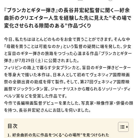
動画配信・映像制作
TOP Creator’s コラム トップ
編集・ライティング
Webクリエイター
セミナー
『ブランカとギター弾き』の長谷井宏紀監督に聞く―紆余
マーケティング
アプリクリエイター
ディレクション
ゲームクリエイター
曲折のクリエイター人生を経験した先に見えた”その場で
業界解説・キャリア事情
映像クリエイター
ニュース・トレンド
変化させられる隙間のある”作品づくり
お役立ち基礎知識
マーケッター
クリエイターインタビュー
ニュース・トレンド トップ
C＆R Magazine
Web
今日、私たちはほとんどのものをお金で買うことができます。そんな中
映像
「母親を買うことは可能なのか」という監督の疑問に端を発した、少女
ゲーム・エンタメ
広告
と盲目のギター弾きの旅路をつづった心温まる作品『ブランカとギター
出版
弾き』が7月29日（土）に公開されました。
CREATIVE VILLAGEからのお知らせ
フィリピンの路上で暮らす少女ブランカと、盲目のギター弾きピーター
を等身大で描いた本作は、日本人として初めてヴェネツィア国際映画
プロフェッショナル×つながる×メディア
祭の全額出資の助成を得て製作。そして、第27回ヴェネツィア国際映
画祭マジックランタン賞、ジャーナリストから贈られるソッリーゾ・ディ
ベルソ賞などを受賞した作品です。
今作で長編映画監督デビューを果たした、写真家・映像作家・俳優の顔
を持つ、長谷井宏紀さんにお話しを伺いました。
目次
紆余曲折の先に作品をつくる“心の場所”を見つけられた