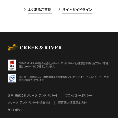
よくあるご質問
サイトガイドライン
CREEK & RIVER Co., Ltd.
CREATIVE VILLAGEは株式会社クリーク･アンド･リバー社（東京証券
取引所プライム市場、
証券コード4763）が運営しています。
当社は、一般財団法人日本情報経済社会推進協会（JIPDEC）より
「プライバシーマーク」の
付与認定を受けています。
運営：株式会社クリーク･アンド･リバー社
プライバシーポリシー
クリーク･アンド･リバー社会員規約
特定個人情報基本方針
サイトポリシー