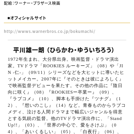
配給：ワーナー・ブラザース映画
■オフィシャルサイト
http://wwws.warnerbros.co.jp/bokumachi/
平川雄一朗 （ひらかわ・ゆういちろう）
1972
年生まれ、大分県出身。映画監督・ドラマ演出
家。
TV
ドラマ「
ROOKIES
ルーキーズ」（
08
）や「
JI
N -
仁
-
」（
09/11
）シリーズなどを大ヒットに導いたヒ
ットメイカー。
2007
年に『そのときは彼によろしく』
で映画監督デビューを果たす。その他の作品に『陰日
向に咲く』（
08
）『
ROOKIES
ー卒業ー』（
09
）、
『ラブコメ』（
10
）、脚本も手掛けた『ツナグ』（
1
2
）、『想いのこし』（
14
）など。青春ものからラブコ
メディ、泣ける人間ドラマまで幅広いジャンルを得意
とする気鋭の監督。他の
TV
ドラマ演出作に、「
Stand
Up!!
」（
03
）、「世界の中心で、愛をさけぶ」（
0
4
）、「あいくるしい」（
05
）、「白夜行」（
06
）、