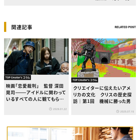
関連記事
RELATED POST
TOP Creator's コラム
TOP Creator's コラム
映画「恋愛裁判」 監督 深田
クリエイターに伝えたいアメ
晃司———アイドルに関わって
リカの文化 クリスの歴史探
いるすべての人に観てもらい
訪｜第1回 機械に勝った男
たい
2026.01.22
2025.07.15