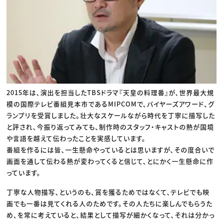
2015年は、演出を担当したTBSドラマ『天皇の料理番』が、世界最大規
模の国際テレビ番組見本市であるMIPCOMで、バイヤーズアワード、グ
ランプリを受賞しました。壮大なスケールながら時代を丁寧に描写した
と評され、今振り返ってみても、制作時のスタッフ・キャストの熱が国境
や言語を越えて伝わったことを実感しています。
番組を作るには皆、一生懸命やっているとは思いますが、その度合いで
画面を通して伝わる熱が変わってくると信じて、とにかく一生懸命に作
っています。
丁寧な人物描写、というのも、賞を獲るためではなくて、テレビでも映
画でも一番は見てくれる人のためです。その人たちに楽しんでもらうた
め、を常に考えていると、結果として描写が細かくなって、それは分かっ