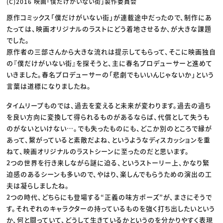
(C)2016 映画「僕だけがいない街」製作委員会
原作コミックス「僕だけがいない街」が連載途中だったので、制作にあ
たっては、映画オリジナルのラストにどう着地させるか、が大きな課題
でした。
原作者の三部さんから大きな流れは提示してもらって、そこに映画独自
の『僕だけがいない街』を探そうと、主に春名プロデューサーと進めて
いきました。春名プロデューサーの「悲劇でもいいんじゃないか」という
言葉は道標になりましたね。
タイムリープものでは、過去を変えると未来が変わります。過去の過ち
を良い方向に変換して得られるものがあるならば、代償として失うも
のがないといけない…。でも失ったものにも、どこか別のところで縁が
あって、繋がっていると素敵だよね、というようなディスカッションを重
ねて、映画オリジナルのラストシーンに至ったのだと思います。
2つの世界を行き来しながら謎に迫る、というストーリー上、かなり緊
迫感のあるシーンも多いので、やはり、楽しんでもらうための演出の工
夫は凝らしましたね。
2つの時代、どちらにも登場する“正義の味方ポーズ”が、まさにそうで
す。それぞれのキャラクターの持っているものを強く打ち出したいという
か、何と闘っていて、どうして生きているかというのを分かりやすく表現