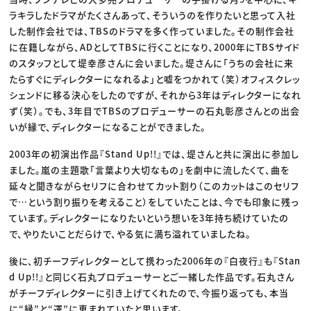
ラキラしたドラマがたくさんあって、そういうのを作りたいと思って入社
した制作会社では、TBSのドラマを多く作っていました。その制作会社
に在籍しながら、ADとしてTBSに行くことになり、2000年にTBSサイド
のスタッフとして堤幸彦さんに会いました。堤さんに「うちの会社に来
たらすぐにディレクターになれるよ」と嘘をつかれて（笑）オフィスクレッ
シェンドに移る決心をしたのですが、それから3年はディレクターになれ
ず（笑）。でも、3年目でTBSのプロデューサーの石丸彰彦さんとの出会
いが縁で、ディレクターになることができました。
2003年の初演出作品『Stand Up!!』では、堤さんと共に演出に参加し
ました。嵐の主題歌「言葉より大切なもの」を劇中に流したくて、曲を
延々と聞きながらセリフに合わせてカット割り（このカットはこのセリフ
で…という割り振りを考えること）をしていたことは、今でも印象に残っ
ています。ディレクターになりたいという想いを3年持ち続けていたの
で、やりたいことだらけで、やる気に満ち溢れていましたね。
後に、初チーフディレクターとして携わった2006年の『白夜行』も『Stan
d Up!!』と同じく石丸プロデューサーとご一緒した作品です。石丸さん
がチーフディレクターに引き上げてくれたので、今振り返っても、本当
に“縁”と“運”に恵まれていたと思います。