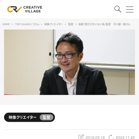
HOME
TOP Creator's コラム
映像クリエイター
監督
映画『僕だけがいない街』監督 平川雄一朗さん
ACCOUNT
ログイン
会員登録
RECRUIT
クリエイター求人を探す
CREATIVE JOB求人検索
特集求人
採用説明会
転職支援サービス
CONTENTS
スキルアップしたい！
映像クリエイター
監督
スキルアップしたい！ トップ
デザイン
TOP Creator’s コラム
プログラミング
2016.03.16
2023.11.22