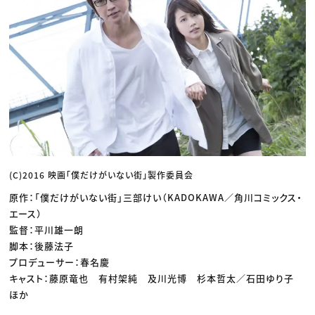
(C)2016 映画「僕だけがいない街」製作委員会
原作：「僕だけがいない街」三部けい（KADOKAWA／角川コミックス・
エース）
監督：平川雄一朗
脚本：後藤法子
プロデューサー：春名慶
キャスト：藤原竜也 有村架純 及川光博 杉本哲太／石田ゆり子
ほか