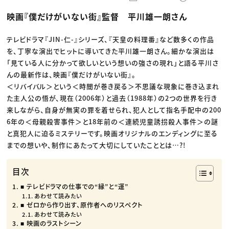
動画配信・映像制作
TOP Creator’s コラム トップ
編集・ライティング
Webクリエイター
セミナー
映画『僕だけがいない街』監督 平川雄一朗さん
マーケティング
アプリクリエイター
ディレクション
ゲームクリエイター
業界解説・キャリア事情
映像クリエイター
ニュース・トレンド
テレビドラマ『JIN-仁-』シリーズ、『天皇の料理番』など数多くの作品
お役立ち基礎知識
マーケッター
を、丁寧な演出でヒットに導いてきた平川雄一朗さん。細かな演出は
クリエイターインタビュー
ニュース・トレンド トップ
C＆R Magazine
「見ている人に分かって欲しいという想いの強さの現れ」と語る平川さ
Web
映像
んの最新作は、映画『僕だけがいない街』。
ゲーム・エンタメ
＜リバイバル＞という＜時間が巻き戻る＞不思議な現象に巻き込まれ
広告
出版
た主人公の悟が、現在（2006年）と過去（1988年）の2つの世界を行き
CREATIVE VILLAGEからのお知らせ
来しながら、自身が無実の罪を着せられ、犯人として指名手配中の200
6年の＜母親殺害事件＞と18年前の＜連続児童誘拐殺人事件＞の謎
プロフェッショナル×つながる×メディア
と真犯人に迫るミステリーです。映画オリジナルのエンディングに至る
までの想いや、制作にあたって大切にしていたこととは…?!
目次
■ テレビドラマの仕事での“縁”と“運”
あわせて読みたい
■ ゼロから作り出す、原作者へのリスペクト
あわせて読みたい
■ 映画のラストシーン