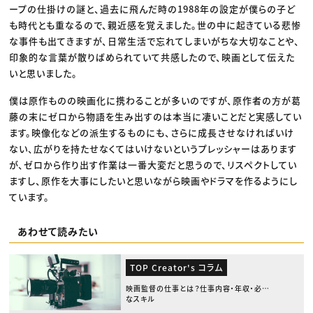
ープの仕掛けの謎と、過去に飛んだ時の1988年の設定が僕らの子ど
も時代とも重なるので、親近感を覚えました。世の中に起きている悲惨
な事件も出てきますが、日常生活で忘れてしまいがちな大切なことや、
印象的な言葉が散りばめられていて共感したので、映画として伝えた
いと思いました。
僕は原作ものの映画化に携わることが多いのですが、原作者の方が葛
藤の末にゼロから物語を生み出すのは本当に凄いことだと実感してい
ます。映像化などの派生するものにも、さらに成長させなければいけ
ない、広がりを持たせなくてはいけないというプレッシャーはあります
が、ゼロから作り出す作業は一番大変だと思うので、リスペクトしてい
ますし、原作を大事にしたいと思いながら映画やドラマを作るようにし
ています。
あわせて読みたい
TOP Creator's コラム
映画監督の仕事とは？仕事内容・年収・必要
なスキル