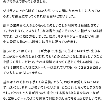
の切り替えで作っていきました。
ジオラマの上から眺めていた人が、いつの間にか自分も中に入ってい
るような感覚になってくれれば面白いと思いました。
劇中の出来事なんかよりもっと恐ろしいことが現実では毎日起きてい
て。それを描くことよりも「これは当たり前にそのへんに転がっている話
ですよ」という描き方をしました。結果、オダギリジョーさんはじめ、劇
中の登場人物たちも最後には日常に戻っていきます。
彼らにとってはその日一日が大事で、頑張って生きていますが、生きる
ことが苦手なのだと思います。でも「心のどこかに愛はある」ということ
を感じて欲しいだけで。それは理解ではなくて感じて欲しい部分です。
それは観終わった後にストーリーは忘れていても、心にざらざらと残っ
ているものかもしれません。
基本はそれぞれの下手くそな愛情。でも「この映画は愛を描いていま
す」というと、断片しか描いていないから「どこに？」となってしまうだろ
うし。パペットと人間が行ったり来たりする変な3D空間を味わいなが
ら、宝探しゲームのような感覚で何度か楽しんでもらえると嬉しいです。