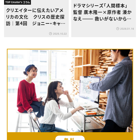
TOP Creator's コラム
ドラマシリーズ「人間標本」
クリエイターに伝えたいアメ
監督 廣木隆一×原作者 湊か
リカの文化 クリスの歴史探
なえ——— 救いがないからこ
訪｜第4回 ジョニー・キャッ
そ、救いを見出してほしい
シュと日本の音楽への影響
2026.01.16
2025.10.22
無料