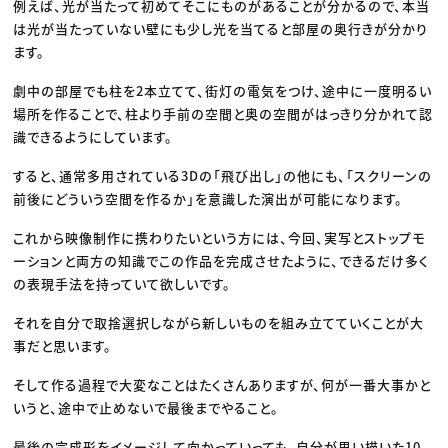
例えば、光が当たって初めてそこにものがあることが分かるので、本当
は光が当たっていない壁にも少し光を当てると部屋の奥行きが分かり
ます。
劇中の部屋でも柱を2本立てて、街灯の電気をつけ、途中に一度明るい
場所を作ることで、柱より手前の空間と奥の空間がはっきり分かれて認
識できるようにしています。
すると、通常多用されている3Dの「飛び出し」の他にも、「スクリーンの
前後にどういう空間を作るか」を意識した演出が可能になります。
これから映像制作に携わりたいという方には、今回、実写とストップモ
ーションと両方の知識でこの作品を完成させたように、できるだけ多く
の表現手法を持っていて欲しいです。
それを自分で取捨選択しながら新しいものを組み立てていくことが大
事だと思います。
そして作る過程で大変なことはたくさんありますが、何が一番大事かと
いうと、途中で止めないで最後までやること。
最後の完成形をイメージして向かっていっても、自分が思い描いた10