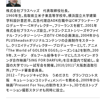
株式会社プラスヘッズ 代表取締役社長。
1960年生。鳥取県立米子東高等学校卒。横浜国立大学建築
学科設計意匠卒。広告代理店ADK在職中はCMプランナー・プ
ロデューサー・CMディレクター。フリーランスを経て、2001年
株式会社プラスヘッズ設立。ドラゴンクエストシリーズやファイ
ナル・ファンタジーシリーズのTV-CMの企画演出。2004年から
PLUSheadsnオリジナルコンテンツの企画制作をスタート
し、クリエイティブディレクター・プロデューサーとして、アニメ
「The World of GOLDEN EGGS」シーズン1＆2を制作。200
9年、スーダン ダルフール紛争をテーマにしたスペイン・オラ
ンダ合作映画「SING FOR DARFUR」を日本国内で配給し、全
国の大学でリレー試写会を開催。2010/2011「大阪創造取引
所」アワード審査委員長。
2012～「ナレッジキャピタル うめだきた グランフロント大
阪 キュレーションコミッティ」メンバーを務める。2009年から
映画「Present For You」の制作をスタート。3Dでのストップ
モーション撮影スタジオも同時に設立。