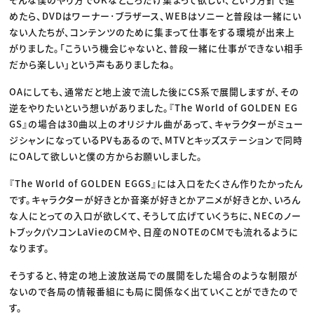
めたら、DVDはワーナー･ブラザース、WEBはソニーと普段は一緒にい
ない人たちが、コンテンツのために集まって仕事をする環境が出来上
がりました。「こういう機会じゃないと、普段一緒に仕事ができない相手
だから楽しい」という声もありましたね。
OAにしても、通常だと地上波で流した後にCS系で展開しますが、その
逆をやりたいという想いがありました。『The World of GOLDEN EG
GS』の場合は30曲以上のオリジナル曲があって、キャラクターがミュー
ジシャンになっているPVもあるので、MTVとキッズステーションで同時
にOAして欲しいと僕の方からお願いしました。
『The World of GOLDEN EGGS』には入口をたくさん作りたかったん
です。キャラクターが好きとか音楽が好きとかアニメが好きとか、いろん
な人にとっての入口が欲しくて、そうして広げていくうちに、NECのノー
トブックパソコンLaVieのCMや、日産のNOTEのCMでも流れるように
なります。
そうすると、特定の地上波放送局での展開をした場合のような制限が
ないので各局の情報番組にも局に関係なく出ていくことができたので
す。