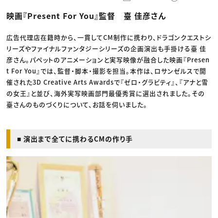
動画配信・映像制作
TOP Creator’s コラム トップ
編集・ライティング
Webクリエイター
セミナー
映画『Present For You』監督 臺 佳彦さん
マーケティング
アプリクリエイター
ディレクション
ゲームクリエイター
業界解説・キャリア事情
映像クリエイター
ニュース・トレンド
広告代理店在籍時から、一貫してCM制作に携わり、ドラゴンクエストシ
お役立ち基礎知識
マーケッター
リーズやファイナルファンタジーシリーズの企画演出も手掛ける臺 佳
クリエイターインタビュー
ニュース・トレンド トップ
C＆R Magazine
彦さん。パペットのアニメーションと実写映像が融合した映画『Presen
Web
映像
t For You』では、監督・脚本・撮影を担当。本作は、ロサンゼルスで開
ゲーム・エンタメ
催された3D Creative Arts Awardsで『ゼロ・グラビティ』、『アナと雪
広告
出版
の女王』と並び、海外実写映画部門最優秀賞に選出されました。その
CREATIVE VILLAGEからのお知らせ
臺さんのものづくりについて、お話を伺いました。
プロフェッショナル×つながる×メディア
■ 演出まで全てに携わるCMの作り手