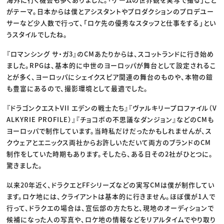
がテーマ。日本からは僕とアシスタントやプロダクションのプロデユー
サーなど少人数で行って、「ロケ先の優秀なスタッフと仕事をする」とい
うスタイルでしたね。
『ロマンシング サ・ガ3』のCMあたりからは、スコットランドに行き始め
ました。RPGは、基本的に中世のヨーロッパが舞台として設定されるこ
とが多く、ヨーロッパにシェイクスピア関連の舞台のものや、本物の鎧
も豊富にあるので、撮影環境として最適でした。
『ドラゴンクエストVII エデンの戦士たち』『ヴァルキリープロファイル（V
ALKYRIE PROFILE）』『チョコボの不思議なダンジョン』などのCMも
ヨーロッパで制作しています。当時私だけだったかもしれませんが、ス
クウェアとエニックス両社からお許しいただいて両方のブランドのCM
制作をしていた時期もあります。そしたら、ある日その2社がひとつに。
驚きました。
以来20年近く、ドラクエとFFシリーズなどの実写CMは僕が制作してい
ます。ロケ地には、クライアントは基本的に行きません。ほぼ僕が1人で
行って、ドラクエの場合は、宣伝部の方たちと、現地のオーディションで
候補になった人の写真や、ロケ地の情報などをリアルタイムでやり取り