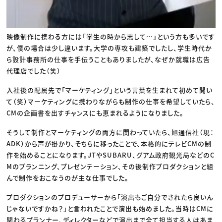
映像制作に携わる方には「学生の時から志して…」という方も多いです
が、僕の場合は少し違います。大学の専攻も建築でしたし、学生時代か
ら設計事務所の仕事を手伝うこともありましたが、なぜか就職は広告
代理店でした（笑）
入社後の配属先で「マーケティング」という言葉を生まれて初めて聞い
て（笑）マーケティングに携わりながらも制作の仕事を希望していたら、
CMの企画書を出すチャンスにも恵まれるようになりました。
そうして制作とマーケティングの両方に関わっていたら、旭通信社（現：
ADK）から声が掛かり、そちらに移ったことで、本格的にテレビCMの制
作を始めることになります。JTやSUBARU、グアム政府観光局などのC
Mのプランニング、プレゼンテーション、その後制作プロダクションと組
んで制作をおこなうのが主な仕事でした。
プロダクションのプロデューサーから「演出もご自分でされたら良いん
じゃないですかね？」と言われたことで演出も始めました。当時はCMに
関わるプランナー、ディレクターなどで演出まで全て担当する人はあま