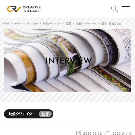
HOME
TOP Creator's コラム
映像クリエイター
監督
映画『Present For You』監督 臺 佳彦さん
ACCOUNT
ログイン
会員登録
RECRUIT
クリエイター求人を探す
CREATIVE JOB求人検索
特集求人
採用説明会
転職支援サービス
CONTENTS
スキルアップしたい！
映像クリエイター
監督
スキルアップしたい！ トップ
デザイン
TOP Creator’s コラム
プログラミング
2015.02.02
2023.04.14