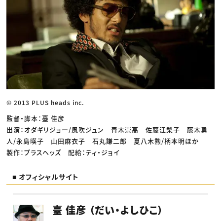
© 2013 PLUS heads inc.
監督・脚本：臺 佳彦
出演：オダギリジョー/風吹ジュン 青木崇高 佐藤江梨子 藤木勇
人/永島暎子 山田麻衣子 石丸謙二郎 夏八木勲/柄本明ほか
製作：プラスヘッズ 配給：ティ・ジョイ
■ オフィシャルサイト
臺 佳彦 （だい・よしひこ）