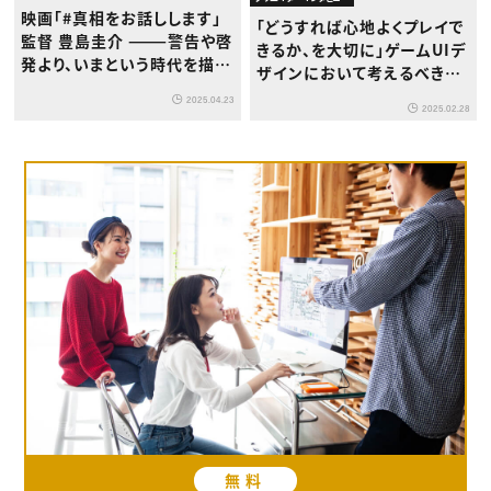
映画「#真相をお話しします」
「どうすれば心地よくプレイで
監督 豊島圭介 ———警告や啓
きるか、を大切に」ゲームUIデ
発より、いまという時代を描く
ザインにおいて考えるべきこ
ことが、僕にとっては重要だっ
ととは？カプコンUIデザイン
2025.04.23
た
2025.02.28
室長・植田雅生氏インタビュ
ー
無料