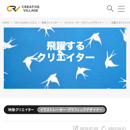
HOME
TOP Creator's コラム
映像クリエイター
イラストレーター・グラフィックデザイナー
～飛躍するクリエイタ
ACCOUNT
ログイン
会員登録
RECRUIT
クリエイター求人を探す
CREATIVE JOB求人検索
特集求人
採用説明会
転職支援サービス
CONTENTS
スキルアップしたい！
映像クリエイター
イラストレーター・グラフィックデザイナー
スキルアップしたい！ トップ
デザイン
TOP Creator’s コラム
プログラミング
2015.07.03
2023.02.21