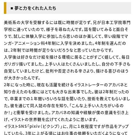
■ 夢と力をくれた人たち
美術系の大学を受験するには既に時間が足りず、兄が日本工学院専門
学校に通っていたので、様子を尋ねたんです。話を聞いてみると面白そ
うで、試しに体験入学に参加したら思いのほか楽しくて、早い段階でマ
ンガ・アニメーション科4年制に入学を決めました。4年制を選んだの
は、2年制では時間が足りないだろうなと思っていたからです。
入学後は好きなだけ絵を描ける環境に居ることがすごく嬉しくて、毎日
ガリガリ描いてました。上手い人はたくさんいましたし、自分の下手さも
自覚していましたけど、批判や否定される辛さより、描ける喜びのほう
が大きかったんです。
2年になった時に、現在も活躍を続けるイラストレーターのアカバネと
知り合えたのも僕にはとても大きな出来事でした。彼は2年制だったの
で、卒業までの１年間いろいろな話を聞いたり、技術を教えてもらいまし
た。彼を通じて同人誌の存在を知り、「こんな上手い人たちがいるの
か！」と衝撃を受けました。アカバネの知識や経験が僕の意識を引き上
げ、イラストの世界観を広げてくれたように思います。
イラストSNS「pixiv（ピクシブ）」に、月に１枚程度ですが作品をアップ
していたら、3年に上がる頃にはお仕事の依頼をいただくようになって