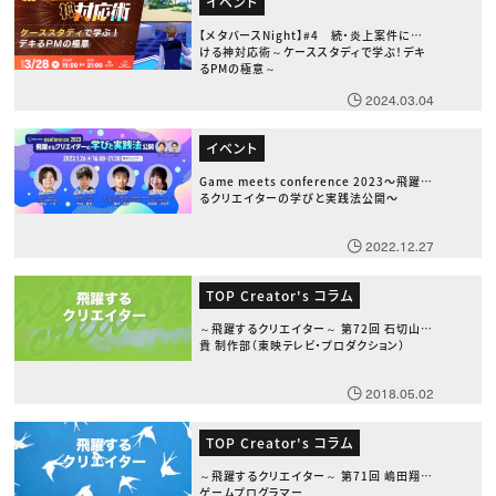
イベント
【メタバースNight】#4 続・炎上案件にお
ける神対応術～ケーススタディで学ぶ！デキ
るPMの極意～
2024.03.04
イベント
Game meets conference 2023〜飛躍す
るクリエイターの学びと実践法公開〜
2022.12.27
TOP Creator's コラム
～飛躍するクリエイター～ 第72回 石切山義
貴 制作部（東映テレビ・プロダクション）
2018.05.02
TOP Creator's コラム
～飛躍するクリエイター～ 第71回 嶋田翔太
ゲームプログラマー