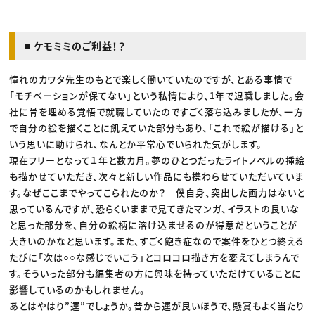
■ ケモミミのご利益！？
憧れのカワタ先生のもとで楽しく働いていたのですが、とある事情で
「モチベーションが保てない」という私情により、1年で退職しました。会
社に骨を埋める覚悟で就職していたのですごく落ち込みましたが、一方
で自分の絵を描くことに飢えていた部分もあり、「これで絵が描ける」と
いう思いに助けられ、なんとか平常心でいられた気がします。
現在フリーとなって１年と数カ月。夢のひとつだったライトノベルの挿絵
も描かせていただき、次々と新しい作品にも携わらせていただいていま
す。なぜここまでやってこられたのか？ 僕自身、突出した画力はないと
思っているんですが、恐らくいままで見てきたマンガ、イラストの良いな
と思った部分を、自分の絵柄に溶け込ませるのが得意だということが
大きいのかなと思います。また、すごく飽き症なので案件をひとつ終える
たびに「次は○○な感じでいこう」とコロコロ描き方を変えてしまうんで
す。そういった部分も編集者の方に興味を持っていただけていることに
影響しているのかもしれません。
あとはやはり”運”でしょうか。昔から運が良いほうで、懸賞もよく当たり