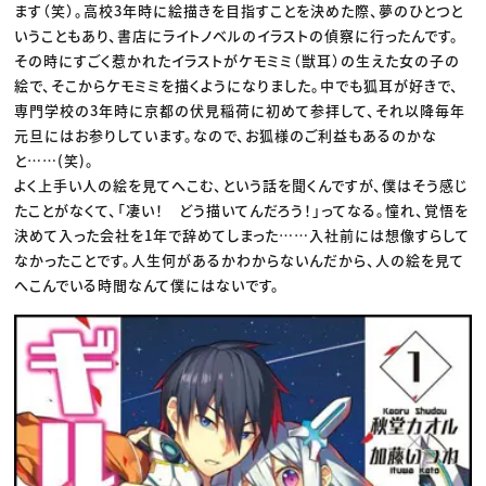
ます（笑）。高校3年時に絵描きを目指すことを決めた際、夢のひとつと
いうこともあり、書店にライトノベルのイラストの偵察に行ったんです。
その時にすごく惹かれたイラストがケモミミ（獣耳）の生えた女の子の
絵で、そこからケモミミを描くようになりました。中でも狐耳が好きで、
専門学校の3年時に京都の伏見稲荷に初めて参拝して、それ以降毎年
元旦にはお参りしています。なので、お狐様のご利益もあるのかな
と……(笑)。
よく上手い人の絵を見てへこむ、という話を聞くんですが、僕はそう感じ
たことがなくて、「凄い！ どう描いてんだろう！」ってなる。憧れ、覚悟を
決めて入った会社を1年で辞めてしまった……入社前には想像すらして
なかったことです。人生何があるかわからないんだから、人の絵を見て
へこんでいる時間なんて僕にはないです。