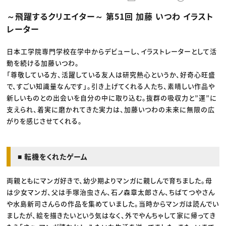
動画配信・映像制作
TOP Creator’s コラム トップ
編集・ライティング
Webクリエイター
セミナー
～飛躍するクリエイター～ 第51回 加藤 いつわ イラスト
マーケティング
アプリクリエイター
ディレクション
ゲームクリエイター
レーター
業界解説・キャリア事情
映像クリエイター
ニュース・トレンド
お役立ち基礎知識
マーケッター
クリエイターインタビュー
日本工学院専門学校在学中からデビューし、イラストレーターとして活
ニュース・トレンド トップ
C＆R Magazine
Web
動を続ける加藤いつわ。
映像
「尊敬している方、活躍している友人は研究熱心というか、好奇心旺盛
ゲーム・エンタメ
で、すごい知識量なんです」。引き上げてくれる人たち、素晴しい作品や
広告
出版
新しいものとの出会いを自分の中に取り込む。抜群の吸収力と”運”に
CREATIVE VILLAGEからのお知らせ
支えられ、着実に磨かれてきた実力は、加藤いつわの未来に無限の広
がりを感じさせてくれる。
プロフェッショナル×つながる×メディア
■ 転機をくれたゲーム
両親ともにマンガ好きで、幼少期よりマンガに親しんで育ちました。母
は少女マンガ、父は手塚治虫さん、石ノ森章太郎さん、ちばてつやさん
や水島新司さんらの作品を集めていました。当時からマンガは読んでい
ましたが、絵を描きたいという気はなく、外でやんちゃして家に帰ってき