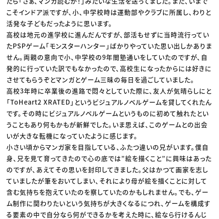
たら「さぁ、マンガ読むか！」みたいな生活を送ってました。また、いまで
こそインドア派ですが、小、中学校時は運動部やクラブに所属し、わりと
活発な子どもだったように思います。
高校は地元の進学校に進んだんですが、部活もせずに当時流行ってい
たPSPゲーム「モンスターハンター」ばかりやっていた思い出しかありま
せん。両親の意向で小、中学校の9年間塾通いをしていたのですが、自
発的に行っていた訳でもなかったので、高校生になったからには好きに
させてもらうぞとマンガとゲーム三昧の毎日を過ごしていました。
高校3年時に卒業後の進路で悶々としていた際に、友人が気晴らしにと
「ToHeart2 XRATED」というビジュアルノベルゲームを貸してくれたん
です。その時にビジュアルノベルゲームというものに初めて触れたとい
うこともあり何もかもが新鮮でした。いま思えば、このゲームとの出会
いが大きな転機になっていたように感じます。
小さい頃からマンガ家を目指している、ふたつ違いの兄がいます。僕自
身、兄を見て育ってきたので心の底では”絵を描くこと”に興味はあった
のですが、あえてその思いを封印してきました。父はかつて画家を志し
ていましたが筆をおいてしまい、それにより母が絵を描くことに対して
含む気持ちを抱えていたのを察していたのかもしれません。でも、ゲー
ム制作に関わりたいという気持ちが大きくなるにつれ、ゲームを構成す
る要素の中で自分なら何ができるかを考えた時に、絵なら行けるんじ