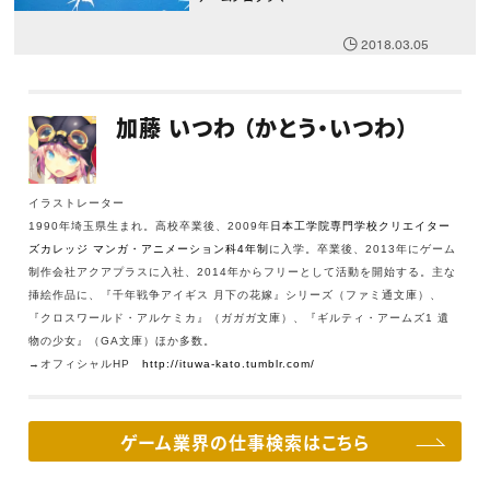
2018.03.05
加藤 いつわ （かとう・いつわ）
イラストレーター
1990年埼玉県生まれ。高校卒業後、2009年
日本工学院専門学校クリエイター
ズカレッジ マンガ・アニメーション科4年制
に入学。卒業後、2013年にゲーム
制作会社アクアプラスに入社、2014年からフリーとして活動を開始する。主な
挿絵作品に、『千年戦争アイギス 月下の花嫁』シリーズ（ファミ通文庫）、
『クロスワールド・アルケミカ』（ガガガ文庫）、『ギルティ・アームズ1 遺
物の少女』（GA文庫）ほか多数。
→オフィシャルHP
http://ituwa-kato.tumblr.com/
ゲーム業界の仕事検索はこちら