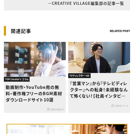
CREATIVE VILLAGE編集部の記事一覧
関連記事
RELATED POST
TVディレクター・AD
TOP Creator's コラム
『営業マン』から『テレビディレ
動画制作・YouTube用の無
クター』への転身！未経験なん
料・著作権フリーのBGM素材
て怖くない！【社員インタビュ
ダウンロードサイト10選
ー】
2024.11.11
2023.06.21