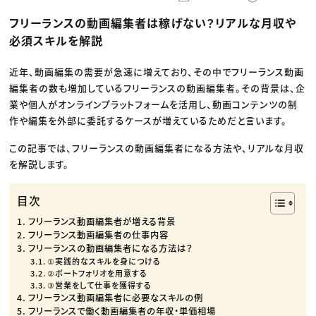
動画配信・映像制作
TOP Creator’s コラム トップ
編集・ライティング
Webクリエイター
セミナー
フリーランスの動画編集者は稼げない？リアルな月収や
マーケティング
アプリクリエイター
ディレクション
ゲームクリエイター
必須スキルを解説
業界解説・キャリア事情
映像クリエイター
ニュース・トレンド
お役立ち基礎知識
マーケッター
クリエイターインタビュー
近年、動画編集の需要が急速に増えており、その中でフリーランス動画
ニュース・トレンド トップ
C＆R Magazine
Web
編集者の数も増加しているフリーランスの動画編集者。その背景は、企
映像
業や個人がオンラインプラットフォームを活用し、動画コンテンツの制
ゲーム・エンタメ
作や編集を外部に委託するケースが増えているためだと言います。
広告
出版
CREATIVE VILLAGEからのお知らせ
この記事では、フリーランスの動画編集者になる方法や、リアルな月収
を解説します。
プロフェッショナル×つながる×メディア
目次
フリーランス動画編集者が増える背景
フリーランス動画編集者の仕事内容
フリーランスの動画編集者になる方法は？
①実践的なスキルを身につける
②ポートフォリオを用意する
③営業をして仕事を獲得する
フリーランス動画編集者に必要なスキルの例
フリーランスで働く動画編集者の年収・単価相場