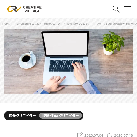
HOME
TOP Creator's コラム
映像クリエイター
映像・動画クリエイター
フリーランスの動画編集者は稼げない
ACCOUNT
ログイン
会員登録
RECRUIT
クリエイター求人を探す
CREATIVE JOB求人検索
特集求人
採用説明会
転職支援サービス
CONTENTS
スキルアップしたい！
映像クリエイター
映像・動画クリエイター
スキルアップしたい！ トップ
デザイン
TOP Creator’s コラム
プログラミング
2023.07.04
2025.07.18