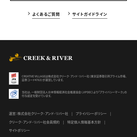
よくあるご質問
サイトガイドライン
CREEK & RIVER Co., Ltd.
CREATIVE VILLAGEは株式会社クリーク･アンド･リバー社（東京証券
取引所プライム市場、
証券コード4763）が運営しています。
当社は、一般財団法人日本情報経済社会推進協会（JIPDEC）より
「プライバシーマーク」の
付与認定を受けています。
運営：株式会社クリーク･アンド･リバー社
プライバシーポリシー
クリーク･アンド･リバー社会員規約
特定個人情報基本方針
サイトポリシー