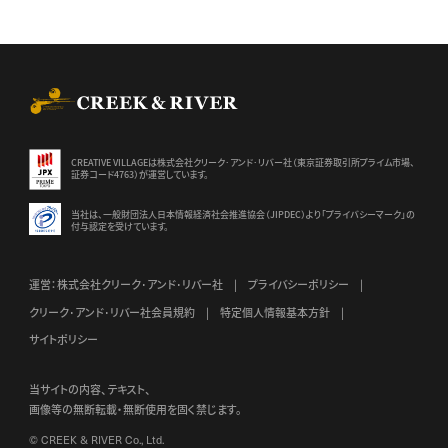
CREEK & RIVER Co., Ltd.
CREATIVE VILLAGEは株式会社クリーク･アンド･リバー社（東京証券
取引所プライム市場、
証券コード4763）が運営しています。
当社は、一般財団法人日本情報経済社会推進協会（JIPDEC）より
「プライバシーマーク」の
付与認定を受けています。
運営：株式会社クリーク･アンド･リバー社
プライバシーポリシー
クリーク･アンド･リバー社会員規約
特定個人情報基本方針
サイトポリシー
当サイトの内容、テキスト、
画像等の無断転載・無断使用を固く禁じます。
© CREEK & RIVER Co., Ltd.