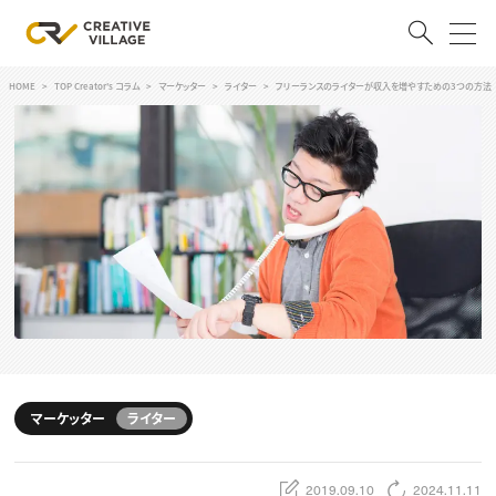
HOME
TOP Creator's コラム
マーケッター
ライター
フリーランスのライターが収入を増やすための3つの方法
ACCOUNT
ログイン
会員登録
RECRUIT
クリエイター求人を探す
CREATIVE JOB求人検索
特集求人
採用説明会
転職支援サービス
CONTENTS
スキルアップしたい！
マーケッター
ライター
スキルアップしたい！ トップ
デザイン
TOP Creator’s コラム
プログラミング
2019.09.10
2024.11.11