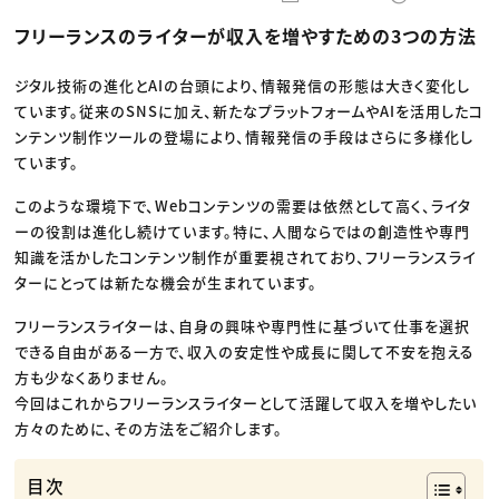
動画配信・映像制作
TOP Creator’s コラム トップ
編集・ライティング
Webクリエイター
セミナー
フリーランスのライターが収入を増やすための3つの方法
マーケティング
アプリクリエイター
ディレクション
ゲームクリエイター
業界解説・キャリア事情
映像クリエイター
ニュース・トレンド
ジタル技術の進化とAIの台頭により、情報発信の形態は大きく変化し
お役立ち基礎知識
マーケッター
ています。従来のSNSに加え、新たなプラットフォームやAIを活用したコ
クリエイターインタビュー
ニュース・トレンド トップ
C＆R Magazine
ンテンツ制作ツールの登場により、情報発信の手段はさらに多様化し
Web
映像
ています。
ゲーム・エンタメ
広告
このような環境下で、Webコンテンツの需要は依然として高く、ライタ
出版
CREATIVE VILLAGEからのお知らせ
ーの役割は進化し続けています。特に、人間ならではの創造性や専門
知識を活かしたコンテンツ制作が重要視されており、フリーランスライ
ターにとっては新たな機会が生まれています。
プロフェッショナル×つながる×メディア
フリーランスライターは、自身の興味や専門性に基づいて仕事を選択
できる自由がある一方で、収入の安定性や成長に関して不安を抱える
方も少なくありません。
今回はこれからフリーランスライターとして活躍して収入を増やしたい
方々のために、その方法をご紹介します。
目次